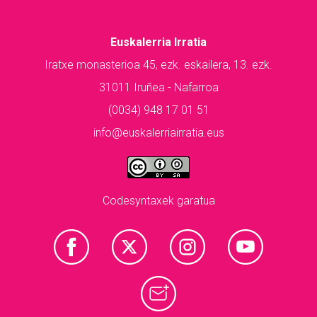
Euskalerria Irratia
Iratxe monasterioa 45, ezk. eskailera, 13. ezk.
31011 Iruñea - Nafarroa
(0034) 948 17 01 51
info@euskalerriairratia.eus
Codesyntaxek garatua