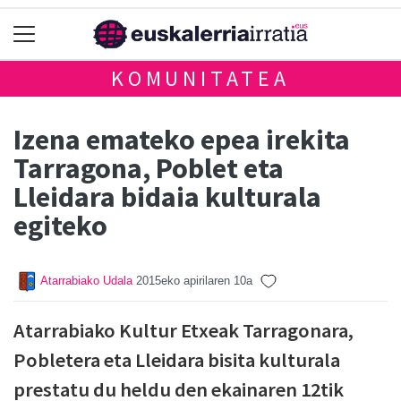
KOMUNITATEA
Izena emateko epea irekita
Tarragona, Poblet eta
Lleidara bidaia kulturala
egiteko
Atarrabiako Udala
2015eko apirilaren 10a
Atarrabiako Kultur Etxeak Tarragonara,
Pobletera eta Lleidara bisita kulturala
prestatu du heldu den ekainaren 12tik