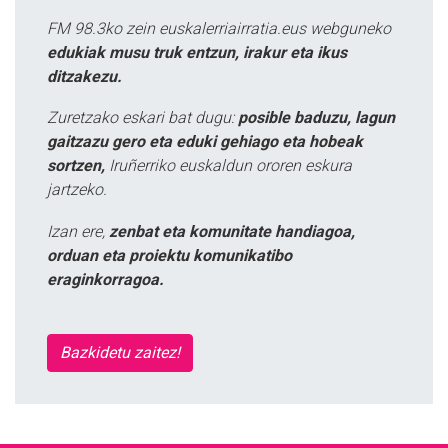
FM 98.3ko zein euskalerriairratia.eus webguneko
edukiak musu truk entzun, irakur eta ikus
ditzakezu.
Zuretzako eskari bat dugu:
posible baduzu, lagun
gaitzazu gero eta eduki gehiago eta hobeak
sortzen,
Iruñerriko euskaldun ororen eskura
jartzeko.
Izan ere,
zenbat eta komunitate handiagoa,
orduan eta proiektu komunikatibo
eraginkorragoa.
Bazkidetu zaitez!