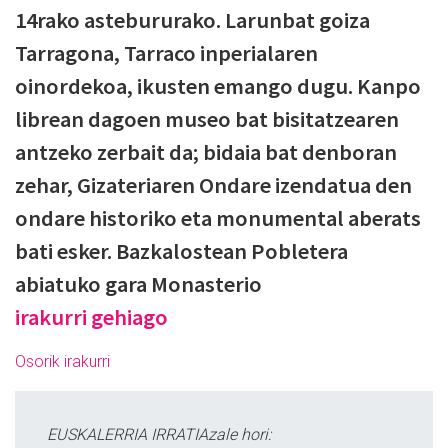
14rako astebururako. Larunbat goiza
Tarragona, Tarraco inperialaren
oinordekoa, ikusten emango dugu. Kanpo
librean dagoen museo bat bisitatzearen
antzeko zerbait da; bidaia bat denboran
zehar, Gizateriaren Ondare izendatua den
ondare historiko eta monumental aberats
bati esker. Bazkalostean Pobletera
abiatuko gara Monasterio
irakurri gehiago
Osorik irakurri
EUSKALERRIA IRRATIAzale hori: