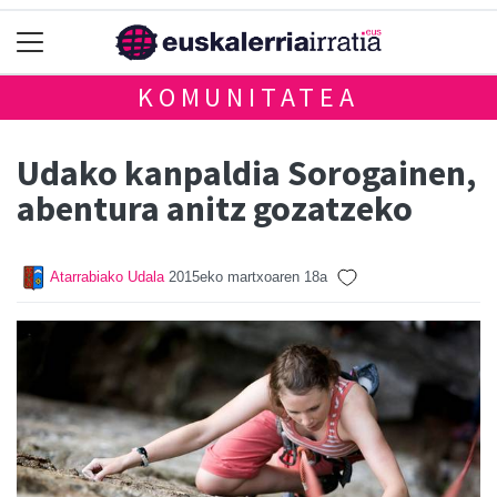
KOMUNITATEA
Udako kanpaldia Sorogainen,
abentura anitz gozatzeko
Atarrabiako Udala
2015eko martxoaren 18a