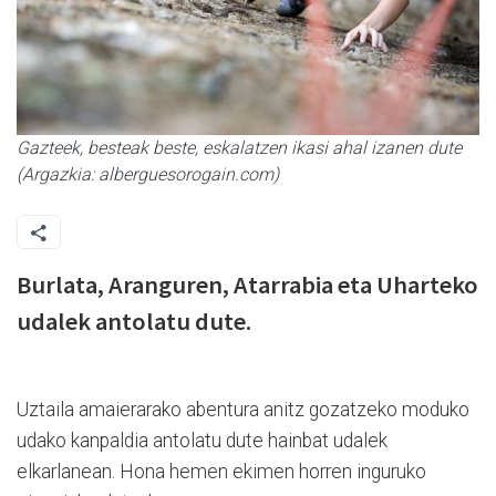
Gazteek, besteak beste, eskalatzen ikasi ahal izanen dute
(Argazkia: alberguesorogain.com)
Burlata, Aranguren, Atarrabia eta Uharteko
udalek antolatu dute.
Uztaila amaierarako abentura anitz gozatzeko moduko
udako kanpaldia antolatu dute hainbat udalek
elkarlanean. Hona hemen ekimen horren inguruko