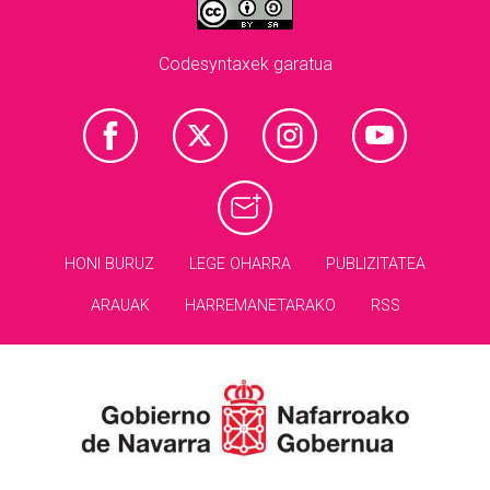
Codesyntaxek garatua
HONI BURUZ
LEGE OHARRA
PUBLIZITATEA
ARAUAK
HARREMANETARAKO
RSS