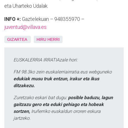
eta Uharteko Udalak.
INFO +:
Gaztelekuan – 948355970 –
juventud@villava.es
GIZARTEA
HIRU HERRI
EUSKALERRIA IRRATIAzale hori:
FM 98.3ko zein euskalerriairratia.eus webguneko
edukiak musu truk entzun, irakur eta ikus
ditzakezu.
Zuretzako eskari bat dugu:
posible baduzu, lagun
gaitzazu gero eta eduki gehiago eta hobeak
sortzen,
Iruñerriko euskaldun ororen eskura
jartzeko.