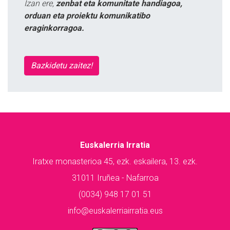
Izan ere,
zenbat eta komunitate handiagoa,
orduan eta proiektu komunikatibo
eraginkorragoa.
Bazkidetu zaitez!
Euskalerria Irratia
Iratxe monasterioa 45, ezk. eskailera, 13. ezk.
31011 Iruñea - Nafarroa
(0034) 948 17 01 51
info@euskalerriairratia.eus