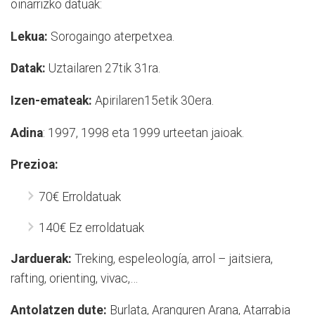
oinarrizko datuak:
Lekua:
Sorogaingo aterpetxea.
Datak:
Uztailaren 27tik 31ra.
Izen-emateak:
Apirilaren15etik 30era.
Adina
: 1997, 1998 eta 1999 urteetan jaioak.
Prezioa:
70€ Erroldatuak
140€ Ez erroldatuak
Jarduerak:
Treking, espeleología, arrol – jaitsiera,
rafting, orienting, vivac,…
Antolatzen dute:
Burlata, Aranguren Arana, Atarrabia