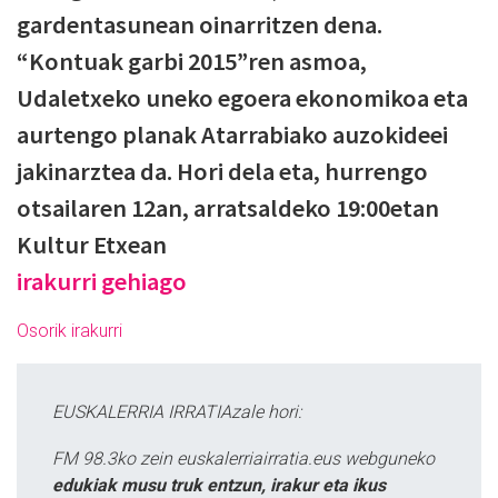
gardentasunean oinarritzen dena.
“Kontuak garbi 2015”ren asmoa,
Udaletxeko uneko egoera ekonomikoa eta
aurtengo planak Atarrabiako auzokideei
jakinarztea da. Hori dela eta, hurrengo
otsailaren 12an, arratsaldeko 19:00etan
Kultur Etxean
irakurri gehiago
Osorik irakurri
EUSKALERRIA IRRATIAzale hori:
FM 98.3ko zein euskalerriairratia.eus webguneko
edukiak musu truk entzun, irakur eta ikus