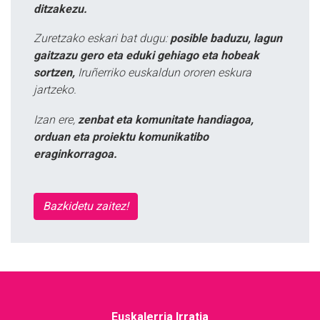
ditzakezu.
Zuretzako eskari bat dugu:
posible baduzu, lagun
gaitzazu gero eta eduki gehiago eta hobeak
sortzen,
Iruñerriko euskaldun ororen eskura
jartzeko.
Izan ere,
zenbat eta komunitate handiagoa,
orduan eta proiektu komunikatibo
eraginkorragoa.
Bazkidetu zaitez!
Euskalerria Irratia