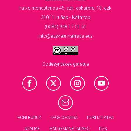
Iratxe monasterioa 45, ezk. eskailera, 13. ezk.
31011 Iruñea - Nafarroa
(0034) 948 17 01 51
info@euskalerriairratia.eus
Codesyntaxek garatua
HONI BURUZ
LEGE OHARRA
PUBLIZITATEA
ARAUAK
HARREMANETARAKO
RSS