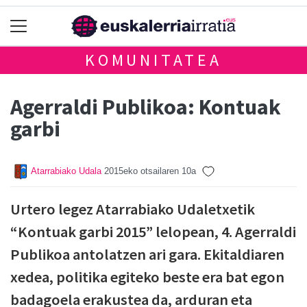
KOMUNITATEA
Agerraldi Publikoa: Kontuak
garbi
Atarrabiako Udala
2015eko otsailaren 10a
Urtero legez Atarrabiako Udaletxetik
“Kontuak garbi 2015” lelopean, 4. Agerraldi
Publikoa antolatzen ari gara. Ekitaldiaren
xedea, politika egiteko beste era bat egon
badagoela erakustea da, arduran eta