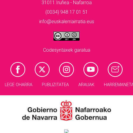
31011 Iruñea - Nafarroa
(0034) 948 17 01 51
info@euskalerriairratia.eus
Codesyntaxek garatua
LEGE OHARRA
PUBLIZITATEA
ARAUAK
HARREMANET