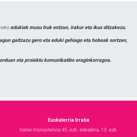
uneko
edukiak musu truk entzun, irakur eta ikus ditzakezu.
lagun gaitzazu gero eta eduki gehiago eta hobeak sortzen,
orduan eta proiektu komunikatibo eraginkorragoa.
Euskalerria Irratia
Iratxe monasterioa 45, ezk. eskailera, 13. ezk.