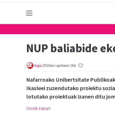
NUP baliabide e
Argia
2015eko apirilaren 30a
Nafarroako Unibertsitate Publikoak
Ikasleei zuzendutako proiektu sozia
lotutako proiektuak izanen ditu jo
Osorik irakurri