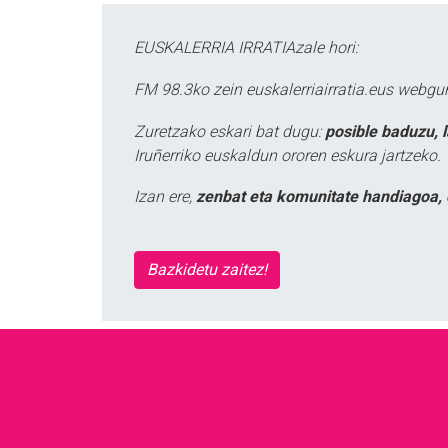
EUSKALERRIA IRRATIAzale hori:
FM 98.3ko zein euskalerriairratia.eus webg
Zuretzako eskari bat dugu:
posible baduzu, 
Iruñerriko euskaldun ororen eskura jartzeko.
Izan ere,
zenbat eta komunitate handiagoa, 
Bazkidetu zaitez!