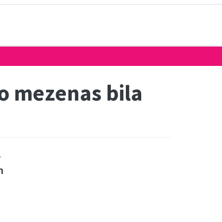
o mezenas bila
.
n