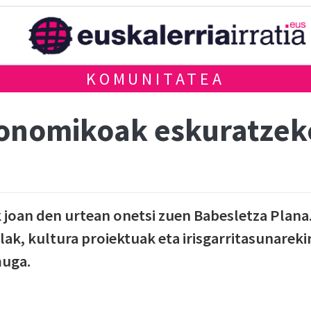
KOMUNITATEA
konomikoak eskuratzek
 joan den urtean onetsi zuen Babesletza Plana
lak, kultura proiektuak eta irisgarritasunareki
muga.