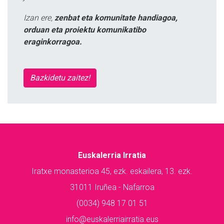
Izan ere,
zenbat eta komunitate handiagoa,
orduan eta proiektu komunikatibo
eraginkorragoa.
Bazkidetu zaitez!
Euskalerria Irratia
Iratxe monasterioa 45, ezk. eskailera, 13. ezk.
31011 Iruñea - Nafarroa
(0034) 948 17 01 51
info@euskalerriairratia.eus