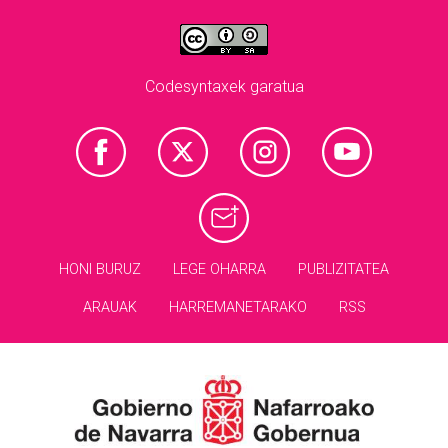
Codesyntaxek garatua
HONI BURUZ
LEGE OHARRA
PUBLIZITATEA
ARAUAK
HARREMANETARAKO
RSS