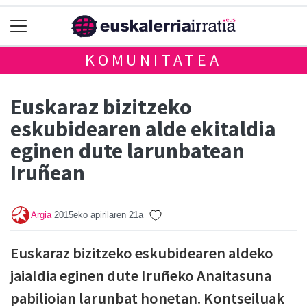
KOMUNITATEA
Euskaraz bizitzeko
eskubidearen alde ekitaldia
eginen dute larunbatean
Iruñean
Argia
2015eko apirilaren 21a
Euskaraz bizitzeko eskubidearen aldeko
jaialdia eginen dute Iruñeko Anaitasuna
pabilioian larunbat honetan. Kontseiluak