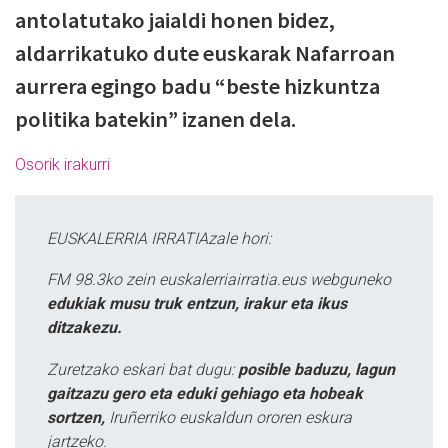
antolatutako jaialdi honen bidez,
aldarrikatuko dute euskarak Nafarroan
aurrera egingo badu “beste hizkuntza
politika batekin” izanen dela.
Osorik irakurri
EUSKALERRIA IRRATIAzale hori:
FM 98.3ko zein euskalerriairratia.eus webguneko
edukiak musu truk entzun, irakur eta ikus
ditzakezu.
Zuretzako eskari bat dugu:
posible baduzu, lagun
gaitzazu gero eta eduki gehiago eta hobeak
sortzen,
Iruñerriko euskaldun ororen eskura
jartzeko.