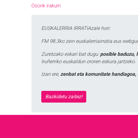
Osorik irakurri
EUSKALERRIA IRRATIAzale hori:
FM 98.3ko zein euskalerriairratia.eus webg
Zuretzako eskari bat dugu:
posible baduzu, 
Iruñerriko euskaldun ororen eskura jartzeko.
Izan ere,
zenbat eta komunitate handiagoa, 
Bazkidetu zaitez!