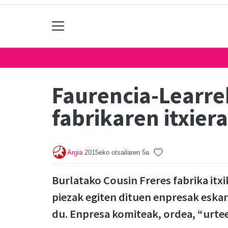
Faurencia-Learre
fabrikaren itxiera
Argia
2015eko otsailaren 5a
Burlatako Cousin Freres fabrika itx
piezak egiten dituen enpresak eskari
du. Enpresa komiteak, ordea, “urtee