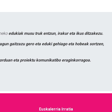
uneko
edukiak musu truk entzun, irakur eta ikus ditzakezu.
lagun gaitzazu gero eta eduki gehiago eta hobeak sortzen,
orduan eta proiektu komunikatibo eraginkorragoa.
Euskalerria Irratia