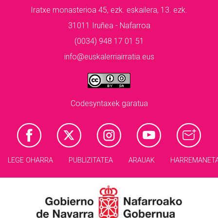
Iratxe monasterioa 45, ezk. eskailera, 13. ezk.
31011 Iruñea - Nafarroa
(0034) 948 17 01 51
info@euskalerriairratia.eus
Codesyntaxek garatua
LEGE OHARRA
PUBLIZITATEA
ARAUAK
HARREMANET