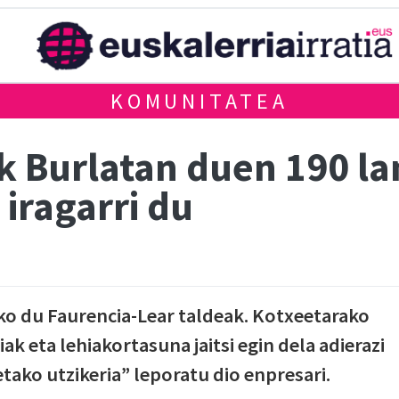
KOMUNITATEA
k Burlatan duen 190 la
 iragarri du
iko du Faurencia-Lear taldeak. Kotxeetarako
ak eta lehiakortasuna jaitsi egin dela adierazi
tako utzikeria” leporatu dio enpresari.