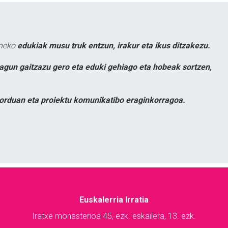
uneko
edukiak musu truk entzun, irakur eta ikus ditzakezu.
lagun gaitzazu gero eta eduki gehiago eta hobeak sortzen,
orduan eta proiektu komunikatibo eraginkorragoa.
Euskalerria Irratia
Iratxe monasterioa 45, ezk. eskailera, 13. ezk.