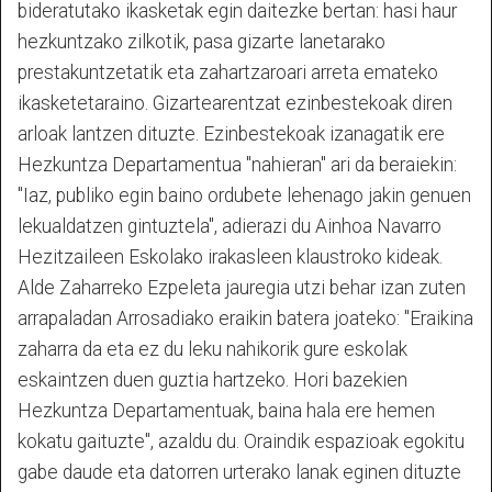
bideratutako ikasketak egin daitezke bertan: hasi haur
hezkuntzako zilkotik, pasa gizarte lanetarako
prestakuntzetatik eta zahartzaroari arreta emateko
ikasketetaraino. Gizartearentzat ezinbestekoak diren
arloak lantzen dituzte. Ezinbestekoak izanagatik ere
Hezkuntza Departamentua "nahieran" ari da beraiekin:
"Iaz, publiko egin baino ordubete lehenago jakin genuen
lekualdatzen gintuztela", adierazi du Ainhoa Navarro
Hezitzaileen Eskolako irakasleen klaustroko kideak.
Alde Zaharreko Ezpeleta jauregia utzi behar izan zuten
arrapaladan Arrosadiako eraikin batera joateko: "Eraikina
zaharra da eta ez du leku nahikorik gure eskolak
eskaintzen duen guztia hartzeko. Hori bazekien
Hezkuntza Departamentuak, baina hala ere hemen
kokatu gaituzte", azaldu du. Oraindik espazioak egokitu
gabe daude eta datorren urterako lanak eginen dituzte