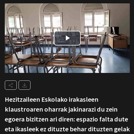
Hezitzaileen Eskolako irakasleen
klaustroaren oharrak jakinarazi du zein
egoera bizitzen ari diren: espazio falta dute
eta ikasleek ez dituzte behar dituzten gelak