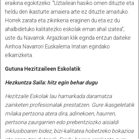
eraikina egokitzeko: "Uztailean hasiko omen dituzte eta
heldu den ikasturte amaiera arte ez dituzte amaituko.
Horrek zarata eta zikinkeria eraginen du eta ez du
ahalbidetuko kalitatezko eskolak eman ahal izatea",
uste du Navarrok. Argazkian klik eginda entzun daiteke
Ainhoa Navarrori Euskalerria Irratian egindako
elkarrizketa.
Gutuna Hezitzaileen Eskolatik
Hezkuntza Saila: hitz egin behar dugu
Hezitzaile Eskolak lau hamarkada daramatza
zainketen profesionalak prestatzen. Gure ikasgeletatik
milaka pertsona atera dira, adinekoen, haurren,
pertsona zaurgarrien edo prebentziozko aisialdi
inklusiboaren bidez, bizi-kalitatea hobetzeko bokazioa