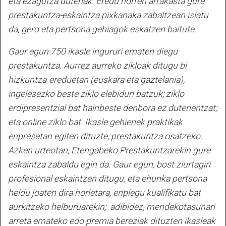
eta ezagutza dutenak. Eredu horren arrakasta gure
prestakuntza-eskaintza pixkanaka zabaltzean islatu
da, gero eta pertsona gehiagok eskatzen baitute.
Gaur egun 750 ikasle ingururi ematen diegu
prestakuntza. Aurrez aurreko zikloak ditugu bi
hizkuntza-ereduetan (euskara eta gaztelania),
ingelesezko beste ziklo elebidun batzuk; ziklo
erdipresentzial bat hainbeste denbora ez dutenentzat;
eta online ziklo bat. Ikasle gehienek praktikak
enpresetan egiten dituzte, prestakuntza osatzeko.
Azken urteotan, Etengabeko Prestakuntzarekin gure
eskaintza zabaldu egin da. Gaur egun, bost ziurtagiri
profesional eskaintzen ditugu, eta ehunka pertsona
heldu joaten dira horietara, enplegu kualifikatu bat
aurkitzeko helburuarekin; adibidez, mendekotasunari
arreta emateko edo premia bereziak dituzten ikasleak