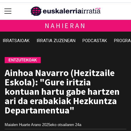
NAHIERAN
IRRATSAIOAK
IRRATIA ZUZENEAN
PODCASTAK
PROGRA
ENTZUTEKOAK
Ainhoa Navarro (Hezitzaile
Eskola): "Gure iritzia
kontuan hartu gabe hartzen
ari da erabakiak Hezkuntza
Departamentua"
Maialen Huarte Arano
2025eko otsailaren 24a