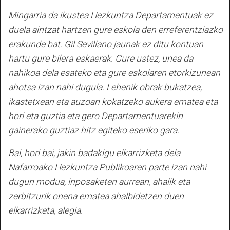
Mingarria da ikustea Hezkuntza Departamentuak ez
duela aintzat hartzen gure eskola den erreferentziazko
erakunde bat. Gil Sevillano jaunak ez ditu kontuan
hartu gure bilera-eskaerak. Gure ustez, unea da
nahikoa dela esateko eta gure eskolaren etorkizunean
ahotsa izan nahi dugula. Lehenik obrak bukatzea,
ikastetxean eta auzoan kokatzeko aukera ematea eta
hori eta guztia eta gero Departamentuarekin
gainerako guztiaz hitz egiteko eseriko gara.
Bai, hori bai, jakin badakigu elkarrizketa dela
Nafarroako Hezkuntza Publikoaren parte izan nahi
dugun modua, inposaketen aurrean, ahalik eta
zerbitzurik onena ematea ahalbidetzen duen
elkarrizketa, alegia.