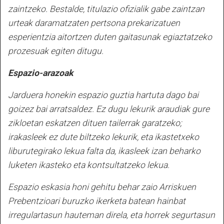
zaintzeko. Bestalde, titulazio ofizialik gabe zaintzan
urteak daramatzaten pertsona prekarizatuen
esperientzia aitortzen duten gaitasunak egiaztatzeko
prozesuak egiten ditugu.
Espazio-arazoak
Jarduera honekin espazio guztia hartuta dago bai
goizez bai arratsaldez. Ez dugu lekurik araudiak gure
zikloetan eskatzen dituen tailerrak garatzeko;
irakasleek ez dute biltzeko lekurik, eta ikastetxeko
liburutegirako lekua falta da, ikasleek izan beharko
luketen ikasteko eta kontsultatzeko lekua.
Espazio eskasia honi gehitu behar zaio Arriskuen
Prebentzioari buruzko ikerketa batean hainbat
irregulartasun hauteman direla, eta horrek segurtasun