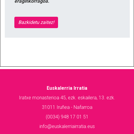
eraginkorragoa.
Bazkidetu zaitez!
Euskalerria Irratia
Iratxe monasterioa 45, ezk. eskailera, 13. ezk.
31011 Iruñea - Nafarroa
(0034) 948 17 01 51
info@euskalerriairratia.eus