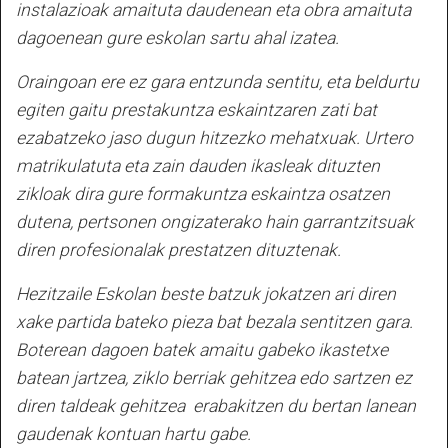
instalazioak amaituta daudenean eta obra amaituta
dagoenean gure eskolan sartu ahal izatea.
Oraingoan ere ez gara entzunda sentitu, eta beldurtu
egiten gaitu prestakuntza eskaintzaren zati bat
ezabatzeko jaso dugun hitzezko mehatxuak. Urtero
matrikulatuta eta zain dauden ikasleak dituzten
zikloak dira gure formakuntza eskaintza osatzen
dutena, pertsonen ongizaterako hain garrantzitsuak
diren profesionalak prestatzen dituztenak.
Hezitzaile Eskolan beste batzuk jokatzen ari diren
xake partida bateko pieza bat bezala sentitzen gara.
Boterean dagoen batek amaitu gabeko ikastetxe
batean jartzea, ziklo berriak gehitzea edo sartzen ez
diren taldeak gehitzea erabakitzen du bertan lanean
gaudenak kontuan hartu gabe.