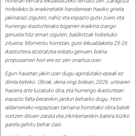
honetan bertara lekualdatzeko tematu zen. Zaragoza
hiribideko bi eraikinetatik handienean hasiko ginela
jakinarazi ziguten, nahiz eta espazio gutxi zuen; eta
hurrengo ikasturterako bigarren eraikina izango
genuela hitz eman ziguten, baldintzak hobetuko
zituena. Momentu horretan, gure lekualdaketa 25-26
ikasturtera atzeratzea eskatu genuen, baina
proposamen hori ere ez zen onartua izan.
Egun hauetan jakin izan dugu agindutako epeak ez
direla beteko. Obrak, dena ongi bidean, 2026. urtearen
hasiera arte luzatuko dira, eta hurrengo ikasturtean
espazio falta berarekin jardun beharko dugu. Horri
aldameneko espazioan tamaina horretako obra batek
sortzen dituen zarata eta zikinkeriarekin batera biziko
garela gehitu behar zaio.