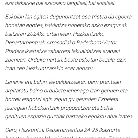
eza dakarkie bai eskolako langileei, bai ikasleei.
Eskolan lan egiten dugunontzat oso tristea da egoera
honetan egotea, baldintza horietako asko ezagunak
baitziren 2024ko urtarrilean, Hezkuntzako
Departamentuak Arrosadiako Paderborn-Víctor
Pradera ikastetxe zaharrera lekualdatzea erabaki
zuenean. Orduko hartan, beste askotan bezala, ezin
izan zen Hezkuntzarekin ezer adostu.
Lehenik eta behin, lekualdatzearen berri prentsan
argitaratu baino ordubete lehenago izan genuen eta
horrek eragotzi egin zigun gu geunden Ezpeleta
jauregian hobekuntzak proposatzea eta behar
genituen espazio guztiak hartzeko egokitu ahal izatea.
Gero, Hezkuntza Departamentua 24-25 ikasturte