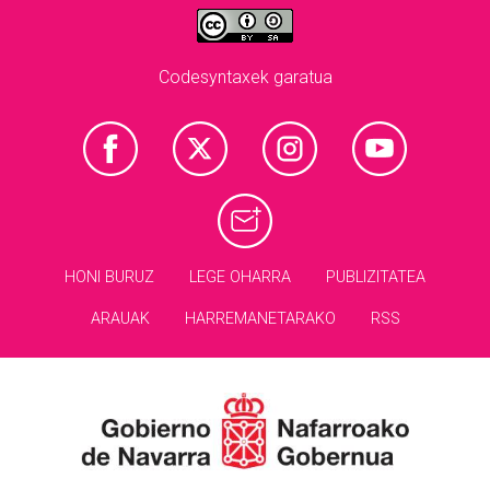
Codesyntaxek garatua
HONI BURUZ
LEGE OHARRA
PUBLIZITATEA
ARAUAK
HARREMANETARAKO
RSS