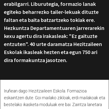
erabilgarri. Liburutegia, formazio lanak
egiteko beharrezko tailer-lekuak dituzte
faltan eta baita batzartzeko tokiak ere.
Hezkuntza Departamentuaren jarrerarekin
kexu agertu dira irakasleak: "Ez gaituzte
entzuten". 40 urte daramatza Hezitzaileen
Eskolak ikasleak hezten eta egun 750 ari
dira formakuntza jasotzen.
Iruñean dago Hezitzaileen Eskola. Formazioa
eskaintzen dute. Goi mailako zikloak, erdi mailakoak eta
bestelako ikasketa moduluak ere bai. Zaintza lanetara