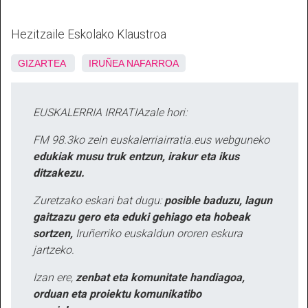
Hezitzaile Eskolako Klaustroa
GIZARTEA
IRUÑEA
NAFARROA
EUSKALERRIA IRRATIAzale hori:
FM 98.3ko zein euskalerriairratia.eus webguneko
edukiak musu truk entzun, irakur eta ikus
ditzakezu.
Zuretzako eskari bat dugu:
posible baduzu, lagun
gaitzazu gero eta eduki gehiago eta hobeak
sortzen,
Iruñerriko euskaldun ororen eskura
jartzeko.
Izan ere,
zenbat eta komunitate handiagoa,
orduan eta proiektu komunikatibo