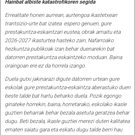
Hainbat albiste katastrofikoren segida
Errealitate honen aurrean, aurtengoa ikastetxean
trantsizio-urte bat izatea espero genuen, gure
prestakuntza-eskaintzari eustea, obrak amaitu eta
2026-2027 ikasturtea hasteko zain, Nafarroako
hezkuntza publikoak izan behar duenarekin bat
datorren prestakuntza eskaintzeko moduan. Baina
oraingoan ere ez da horrela izango.
Duela gutxi jakinarazi digute datorren urtean gure
eskolak gure prestakuntza-eskaintza aberastuko duen
beste talde bat hartu beharko duela. Pozik egongo
ginateke horrekin, baina, horretarako, eskolako ikasle
guztien beharrak behar bezala asetuta geratzea behar
dugu. Beti bezala, ikasle guztiei merezi duten kalitatea
ematen saiatu gara eta eskatu dugu talde berri hau