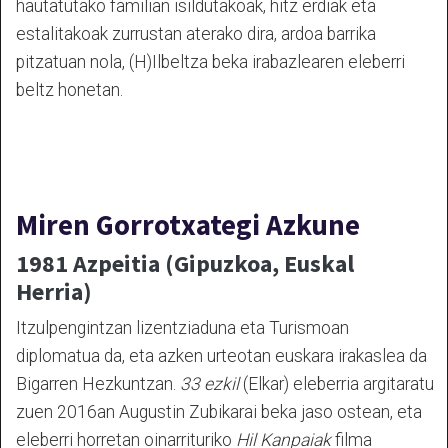
hautatutako familian isildutakoak, hitz erdiak eta
estalitakoak zurrustan aterako dira, ardoa barrika
pitzatuan nola, (H)Ilbeltza beka irabazlearen eleberri
beltz honetan.
Miren Gorrotxategi Azkune
1981 Azpeitia (Gipuzkoa, Euskal
Herria)
Itzulpengintzan lizentziaduna eta Turismoan
diplomatua da, eta azken urteotan euskara irakaslea da
Bigarren Hezkuntzan.
33 ezkil
(Elkar) eleberria argitaratu
zuen 2016an Augustin Zubikarai beka jaso ostean, eta
eleberri horretan oinarrituriko
Hil Kanpaiak
filma