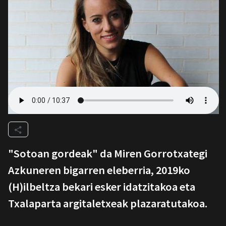
"Sotoan gordeak" da Miren Gorrotxategi
Azkuneren bigarren eleberria, 2019ko
(H)ilbeltza bekari esker idatzitakoa eta
Txalaparta argitaletxeak plazaratutakoa.