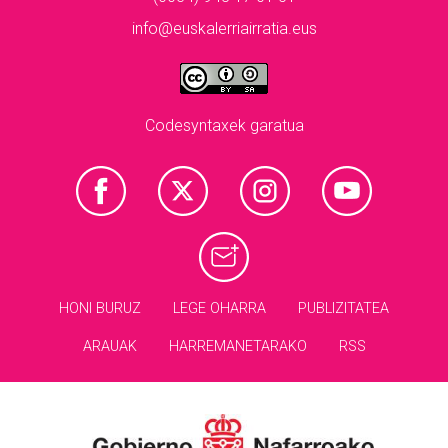
info@euskalerriairratia.eus
Codesyntaxek garatua
HONI BURUZ
LEGE OHARRA
PUBLIZITATEA
ARAUAK
HARREMANETARAKO
RSS