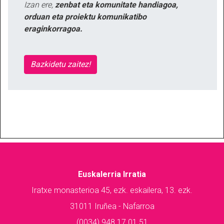
Izan ere,
zenbat eta komunitate handiagoa,
orduan eta proiektu komunikatibo
eraginkorragoa.
Bazkidetu zaitez!
Euskalerria Irratia
Iratxe monasterioa 45, ezk. eskailera, 13. ezk.
31011 Iruñea - Nafarroa
(0034) 948 17 01 51