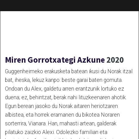
Sotoan gordeak
Miren Gorrotxategi Azkune
2020
Guggenheimeko erakusketa batean ikusi du Norak itzal
bat, iheska, lekuz kanpo: beste garai baten gomuta.
Ondoan du Alex, galdetu arren erantzunik lortuko ez
duena; ez, behintzat, berak nahi lituzkeenaren ahotik.
Egun berean jasoko du Norak aitaren heriotzaren
albistea, eta horrek eramanen du bikotea Noraren
sorterrira, Vianara. Han, mahasti artean, galderak
pilatuko zaizkio Alexi. Odolezko familian eta