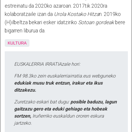
estreinatu da 2020ko azaroan. 2017tik 2020ra
kolaboratzaile izan da
Urola Kostako Hitza
n. 2019ko
(H)ilbeltza bekari esker idatziriko
Sotoan gordeak
bere
bigarren liburua da.
KULTURA
EUSKALERRIA IRRATIAzale hori:
FM 98.3ko zein euskalerriairratia.eus webguneko
edukiak musu truk entzun, irakur eta ikus
ditzakezu.
Zuretzako eskari bat dugu:
posible baduzu, lagun
gaitzazu gero eta eduki gehiago eta hobeak
sortzen,
Iruñerriko euskaldun ororen eskura
jartzeko.