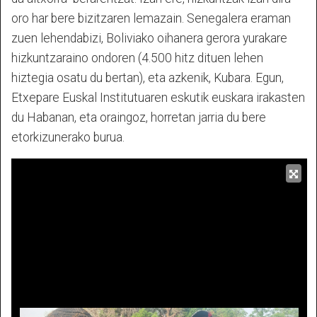
oro har bere bizitzaren lemazain. Senegalera eraman
zuen lehendabizi, Boliviako oihanera gerora yurakare
hizkuntzaraino ondoren (4.500 hitz dituen lehen
hiztegia osatu du bertan), eta azkenik, Kubara. Egun,
Etxepare Euskal Institutuaren eskutik euskara irakasten
du Habanan, eta oraingoz, horretan jarria du bere
etorkizunerako burua.