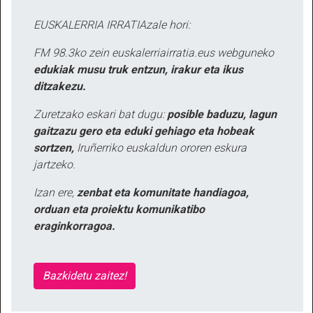
EUSKALERRIA IRRATIAzale hori:
FM 98.3ko zein euskalerriairratia.eus webguneko
edukiak musu truk entzun, irakur eta ikus
ditzakezu.
Zuretzako eskari bat dugu:
posible baduzu, lagun
gaitzazu gero eta eduki gehiago eta hobeak
sortzen,
Iruñerriko euskaldun ororen eskura
jartzeko.
Izan ere,
zenbat eta komunitate handiagoa,
orduan eta proiektu komunikatibo
eraginkorragoa.
Bazkidetu zaitez!