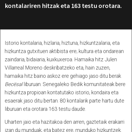
kontalariren hitzak eta 163 testu orotara.
Istorio kontalaria, hizlaria, hiztuna, hizkuntzalaria, eta
hizkuntza gutxituen aktibista ere; kultura eta ondarean
zaindaria, bidaiaria, kuxkuxeroa. Hamaika hitz Julen
Villarreal Moreno deskribatzeko eta, hain zuzen,
hamaika hitz baino askoz ere gehiago jaso ditu berak
Becësal
liburuan. Senegaleko Bedik komunitateak bere
hizkuntza propioan kontatutako istorio, kondaira eta
esaerak jaso ditu bertan. 80 kontalarik parte hartu dute
liburuan eta orotara 163 testu daude.
Uharten jaio eta hazitakoa den arren, gaztetaik erakarri
izan du munduak, eta batez ere, munduko hizkuntzek.