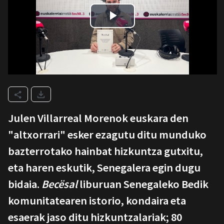
Julen Villarreal Morenok euskara den
"altxorrari" esker ezagutu ditu munduko
bazterrotako hainbat hizkuntza gutxitu,
eta haren eskutik, Senegalera egin dugu
bidaia.
Becësal
liburuan Senegaleko Bedik
komunitatearen istorio, kondaira eta
esaerak jaso ditu hizkuntzalariak; 80