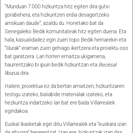
"Munduan 7.000 hizkuntza hitz egiten dira gutxi
gorabehera, eta hizkuntzen erdia desagertzeko
arriskuan daude", azaldu du. Horietako bat da
Senegaleko Bedik komunitateak hitz egiten duena. Eta
hala, kasualidadez egin zuen topo Bedik herriarekin eta
"lilurak" eraman zuen gehiago ikertzera eta proiektu oso
bat garatzera. Lan horren emaitza ukigarriena,
haurrentzako bi ipuin bedik hizkuntzan eta
Becësal
liburua dira.
Halere, proiektua ez da bertan amaitzen, hizkuntzaren
testigu izateko, baliabide materialak izateko, eta
hezkuntza indartzeko lan bat ere bada Villarrealek
egindakoa.
Euskal ikasketak egin ditu Villarrealek eta "euskara izan
da altxorra" berarentzat. Izan ere, hizkuntzak izan dira