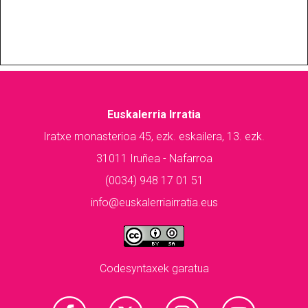
Euskalerria Irratia
Iratxe monasterioa 45, ezk. eskailera, 13. ezk.
31011 Iruñea - Nafarroa
(0034) 948 17 01 51
info@euskalerriairratia.eus
Codesyntaxek garatua