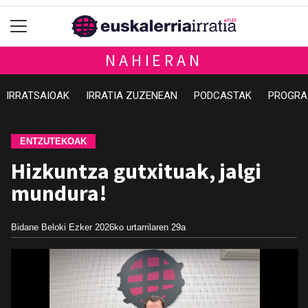
NAHIERAN
IRRATSAIOAK
IRRATIA ZUZENEAN
PODCASTAK
PROGRA
ENTZUTEKOAK
Hizkuntza gutxituak, jalgi
mundura!
Bidane Beloki Ezker
2026ko urtarrilaren 29a