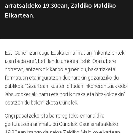
arratsaldeko 19:30ean, Zaldiko Maldiko
Elkartean.
Esti Curiel izan dugu Euskalerria Irratian, "nkontzienteki
izan bada ere", beti landu umorea Estik. Orain, bere
horretan, antzerkitik kanpo eginen du, bakarrizketa
formatuan eta inguratzen duenarekin gozaraziko du
publikoa. "Gizartean ikusten ditudan inkoherentziak edo
‘absurdokeriak’ hartu eta hortik tiraka eta hitz-jokoekin”
osatzen du bakarrizketa Curielek.
Ongi pasatzeko eta barre egiteko emanaldira
gerturatzera animatu du Curielek. Gaur arratsaldeko
19:30ean izango da saioa Zaldiko Maldiko elkartean.