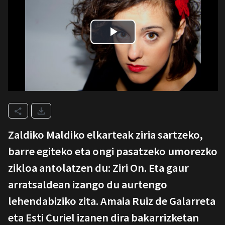
Zaldiko Maldiko elkarteak ziria sartzeko,
barre egiteko eta ongi pasatzeko umorezko
zikloa antolatzen du: Ziri On. Eta gaur
arratsaldean izango du aurtengo
lehendabiziko zita. Amaia Ruiz de Galarreta
eta Esti Curiel izanen dira bakarrizketan