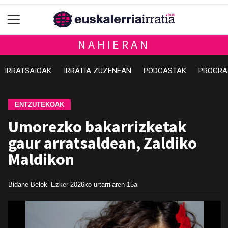
NAHIERAN
IRRATSAIOAK
IRRATIA ZUZENEAN
PODCASTAK
PROGRA
ENTZUTEKOAK
Umorezko bakarrizketak
gaur arratsaldean, Zaldiko
Maldikon
Bidane Beloki Ezker
2026ko urtarrilaren 15a