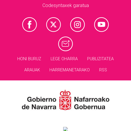
Codesyntaxek garatua
HONI BURUZ
LEGE OHARRA
PUBLIZITATEA
ARAUAK
HARREMANETARAKO
RSS