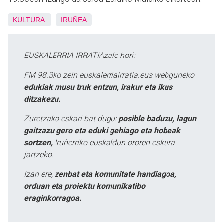
KULTURA
IRUÑEA
EUSKALERRIA IRRATIAzale hori:
FM 98.3ko zein euskalerriairratia.eus webguneko
edukiak musu truk entzun, irakur eta ikus
ditzakezu.
Zuretzako eskari bat dugu:
posible baduzu, lagun
gaitzazu gero eta eduki gehiago eta hobeak
sortzen,
Iruñerriko euskaldun ororen eskura
jartzeko.
Izan ere,
zenbat eta komunitate handiagoa,
orduan eta proiektu komunikatibo
eraginkorragoa.