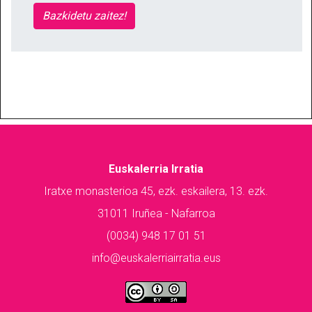
Bazkidetu zaitez!
Euskalerria Irratia
Iratxe monasterioa 45, ezk. eskailera, 13. ezk.
31011 Iruñea - Nafarroa
(0034) 948 17 01 51
info@euskalerriairratia.eus