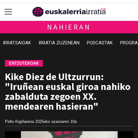
NAHIERAN
IRRATSAIOAK
IRRATIA ZUZENEAN
PODCASTAK
PROGRA
ENTZUTEKOAK
Kike Diez de Ultzurrun:
"Iruñean euskal giroa nahiko
zabalduta zegoen XX.
mendearen hasieran"
Pello Argiñarena
2025eko azaroaren 10a