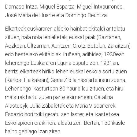
Damaso Intza, Miguel Esparza, Miguel Intxaurrondo,
José María de Huarte eta Domingo Beuntza.
Elkarteak euskararen aldeko hainbat ekitaldi antolatu
zituen, hala nola lehiaketak, euskal jaiak (Baztanen,
Aezkoan, Ultzaman, Auritzen, Orotz-Betelun, Zaraitzun)
edo bestelako ekitaldiak. Iruñean, adibidez, 1930ean
lehenengo Euskararen Eguna ospatu zen. 1931an,
berriz, elkarteak hiriko lehen euskal eskola sortu zuen
(Karlos III.a kalean), Gerra Zibila hasi arte iraun zuena.
Lehenengo ikasturtean 30 haur bildu zituen, eta hiru
maistrak hartu zuten parte ekimenean: Catalina
Alastueyk, Julia Zabaletak eta Maria Viscarrerek.
Espazio hori txiki geratu zen laster, eta ikastetxea
Eskolapioen eraikinera aldatu zen. Bertan, 150 ikasle
baino gehiago izan ziren.