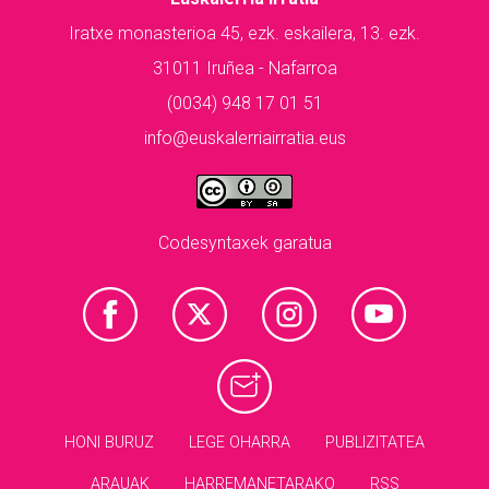
Iratxe monasterioa 45, ezk. eskailera, 13. ezk.
31011 Iruñea - Nafarroa
(0034) 948 17 01 51
info@euskalerriairratia.eus
Codesyntaxek garatua
HONI BURUZ
LEGE OHARRA
PUBLIZITATEA
ARAUAK
HARREMANETARAKO
RSS