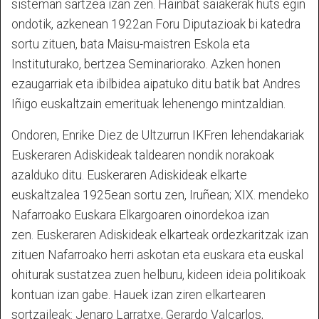
sisteman sartzea izan zen. Hainbat saiakerak huts egin
ondotik, azkenean 1922an Foru Diputazioak bi katedra
sortu zituen, bata Maisu-maistren Eskola eta
Instituturako, bertzea Seminariorako. Azken honen
ezaugarriak eta ibilbidea aipatuko ditu batik bat Andres
Iñigo euskaltzain emerituak lehenengo mintzaldian.
Ondoren, Enrike Diez de Ultzurrun IKFren lehendakariak
Euskeraren Adiskideak taldearen nondik norakoak
azalduko ditu. Euskeraren Adiskideak elkarte
euskaltzalea 1925ean sortu zen, Iruñean; XIX. mendeko
Nafarroako Euskara Elkargoaren oinordekoa izan
zen.
Euskeraren Adiskideak elkarteak ordezkaritzak izan
zituen Nafarroako herri askotan eta euskara eta euskal
ohiturak sustatzea zuen helburu, kideen ideia politikoak
kontuan izan gabe. Hauek izan ziren elkartearen
sortzaileak: Jenaro Larratxe, Gerardo Valcarlos,