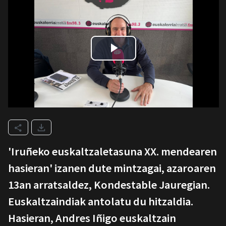
'Iruñeko euskaltzaletasuna XX. mendearen
hasieran' izanen dute mintzagai, azaroaren
13an arratsaldez, Kondestable Jauregian.
Euskaltzaindiak antolatu du hitzaldia.
Hasieran, Andres Iñigo euskaltzain