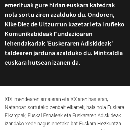
emerituak gure hirian euskara katedrak
nola sortu ziren azalduko du. Ondoren,
Kike Diez de Ultzurrun kazetari eta Iruñeko
Komunikabideak Fundazioaren
lehendakariak 'Euskeraren Adiskideak'
taldearen jarduna azalduko du. Mintzaldia
euskara hutsean izanen da.
XIX. mendearen amaieran eta XX.aren hasieran,
Nafarroan sortutako zenbait elkartek, hala nola Euskara
Elkargoak, Euskal Esnaleak eta Euskararen Adiskideak
izandako xede nagusienetako bat Euskara Hezkuntza