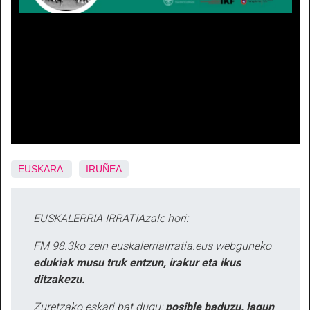
EUSKARA
IRUÑEA
EUSKALERRIA IRRATIAzale hori:
FM 98.3ko zein euskalerriairratia.eus webguneko
edukiak musu truk entzun, irakur eta ikus
ditzakezu.
Zuretzako eskari bat dugu:
posible baduzu, lagun