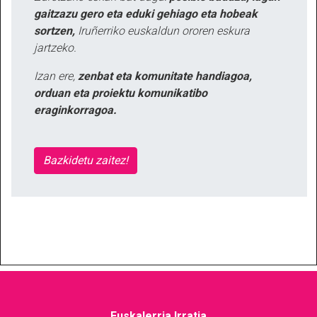
gaitzazu gero eta eduki gehiago eta hobeak
sortzen,
Iruñerriko euskaldun ororen eskura
jartzeko.
Izan ere,
zenbat eta komunitate handiagoa,
orduan eta proiektu komunikatibo
eraginkorragoa.
Bazkidetu zaitez!
Euskalerria Irratia