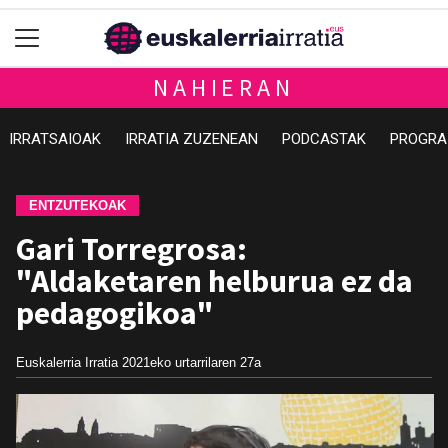
NAHIERAN
IRRATSAIOAK
IRRATIA ZUZENEAN
PODCASTAK
PROGRA
ENTZUTEKOAK
Gari Torregrosa:
"Aldaketaren helburua ez da
pedagogikoa"
Euskalerria Irratia
2021eko urtarrilaren 27a