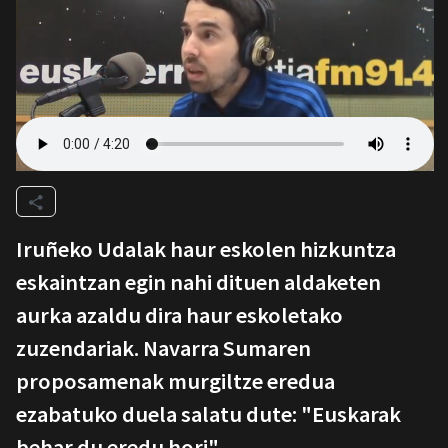
Iruñeko Udalak haur eskolen hizkuntza
eskaintzan egin nahi dituen aldaketen
aurka azaldu dira haur eskoletako
zuzendariak. Navarra Sumaren
proposamenak murgiltze eredua
ezabatuko duela salatu dute: "Euskarak
behar du eredu hori".