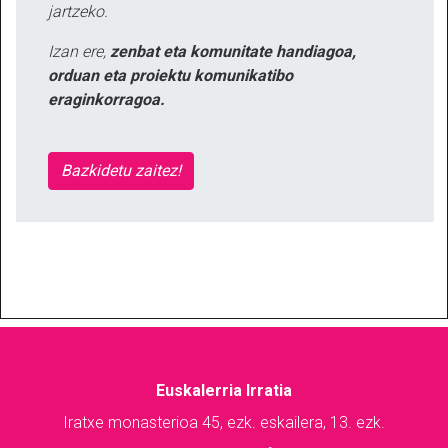
jartzeko.
Izan ere,
zenbat eta komunitate handiagoa,
orduan eta proiektu komunikatibo
eraginkorragoa.
Bazkidetu zaitez!
Euskalerria Irratia
Iratxe monasterioa 45, ezk. eskailera, 13. ezk.