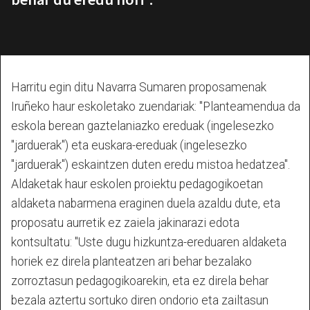
Harritu egin ditu Navarra Sumaren proposamenak
Iruñeko haur eskoletako zuendariak: "Planteamendua da
eskola berean gaztelaniazko ereduak (ingelesezko
"jarduerak") eta euskara-ereduak (ingelesezko
"jarduerak") eskaintzen duten eredu mistoa hedatzea".
Aldaketak haur eskolen proiektu pedagogikoetan
aldaketa nabarmena eraginen duela azaldu dute, eta
proposatu aurretik ez zaiela jakinarazi edota
kontsultatu: "Uste dugu hizkuntza-ereduaren aldaketa
horiek ez direla planteatzen ari behar bezalako
zorroztasun pedagogikoarekin, eta ez direla behar
bezala aztertu sortuko diren ondorio eta zailtasun