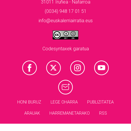
31011 Iruñea - Nafarroa
(0034) 948 17 01 51
info@euskalerriairratia.eus
Codesyntaxek garatua
HONI BURUZ
LEGE OHARRA
PUBLIZITATEA
ARAUAK
HARREMANETARAKO
RSS