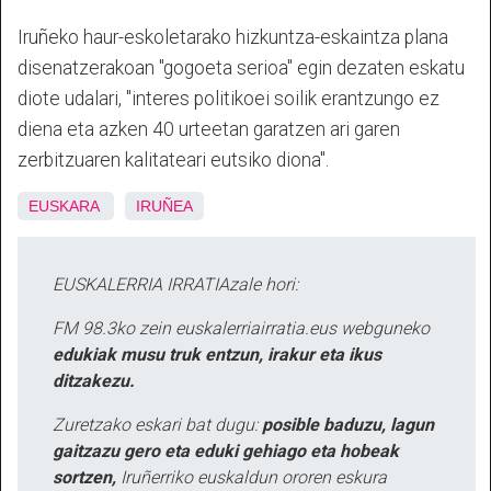
Iruñeko haur-eskoletarako hizkuntza-eskaintza plana
disenatzerakoan "gogoeta serioa" egin dezaten eskatu
diote udalari, "interes politikoei soilik erantzungo ez
diena eta azken 40 urteetan garatzen ari garen
zerbitzuaren kalitateari eutsiko diona".
EUSKARA
IRUÑEA
EUSKALERRIA IRRATIAzale hori:
FM 98.3ko zein euskalerriairratia.eus webguneko
edukiak musu truk entzun, irakur eta ikus
ditzakezu.
Zuretzako eskari bat dugu:
posible baduzu, lagun
gaitzazu gero eta eduki gehiago eta hobeak
sortzen,
Iruñerriko euskaldun ororen eskura