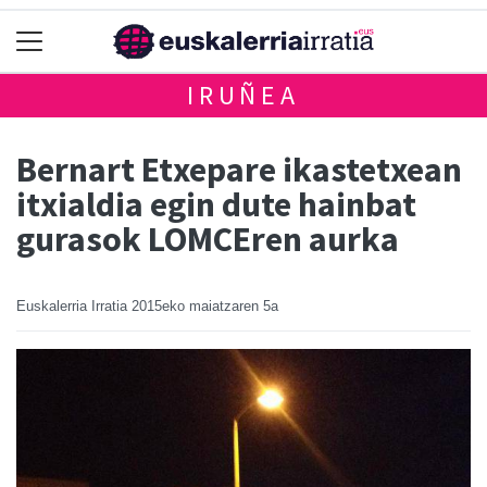
IRUÑEA
Bernart Etxepare ikastetxean
itxialdia egin dute hainbat
gurasok LOMCEren aurka
Euskalerria Irratia
2015eko maiatzaren 5a