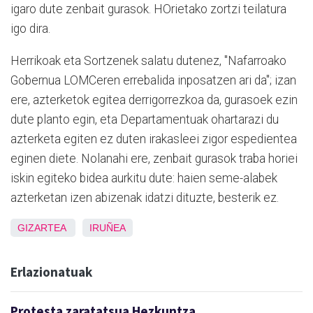
igaro dute zenbait gurasok. HOrietako zortzi teilatura
igo dira.
Herrikoak eta Sortzenek salatu dutenez, "Nafarroako
Gobernua LOMCeren errebalida inposatzen ari da"; izan
ere, azterketok egitea derrigorrezkoa da, gurasoek ezin
dute planto egin, eta Departamentuak ohartarazi du
azterketa egiten ez duten irakasleei zigor espedientea
eginen diete. Nolanahi ere, zenbait gurasok traba horiei
iskin egiteko bidea aurkitu dute: haien seme-alabek
azterketan izen abizenak idatzi dituzte, besterik ez.
GIZARTEA
IRUÑEA
Erlazionatuak
Protesta zaratatsua Hezkuntza