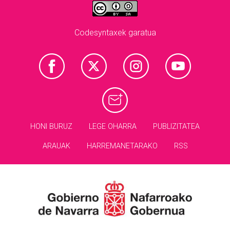
Codesyntaxek garatua
HONI BURUZ
LEGE OHARRA
PUBLIZITATEA
ARAUAK
HARREMANETARAKO
RSS