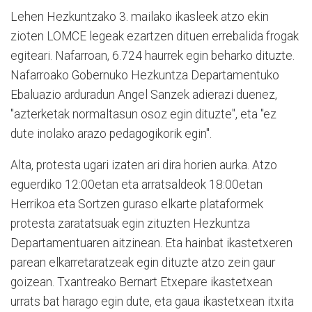
Lehen Hezkuntzako 3. mailako ikasleek atzo ekin
zioten LOMCE legeak ezartzen dituen errebalida frogak
egiteari. Nafarroan, 6.724 haurrek egin beharko dituzte.
Nafarroako Gobernuko Hezkuntza Departamentuko
Ebaluazio arduradun Angel Sanzek adierazi duenez,
"azterketak normaltasun osoz egin dituzte", eta "ez
dute inolako arazo pedagogikorik egin".
Alta, protesta ugari izaten ari dira horien aurka. Atzo
eguerdiko 12:00etan eta arratsaldeok 18:00etan
Herrikoa eta Sortzen guraso elkarte plataformek
protesta zaratatsuak egin zituzten Hezkuntza
Departamentuaren aitzinean. Eta hainbat ikastetxeren
parean elkarretaratzeak egin dituzte atzo zein gaur
goizean. Txantreako Bernart Etxepare ikastetxean
urrats bat harago egin dute, eta gaua ikastetxean itxita