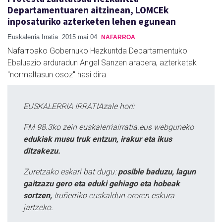
Departamentuaren aitzinean, LOMCEk
inposaturiko azterketen lehen egunean
Euskalerria Irratia
2015 mai 04
NAFARROA
Nafarroako Gobernuko Hezkuntda Departamentuko
Ebaluazio arduradun Angel Sanzen arabera, azterketak
"normaltasun osoz" hasi dira.
EUSKALERRIA IRRATIAzale hori:
FM 98.3ko zein euskalerriairratia.eus webguneko
edukiak musu truk entzun, irakur eta ikus
ditzakezu.
Zuretzako eskari bat dugu:
posible baduzu, lagun
gaitzazu gero eta eduki gehiago eta hobeak
sortzen,
Iruñerriko euskaldun ororen eskura
jartzeko.