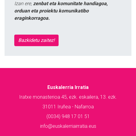
Izan ere,
zenbat eta komunitate handiagoa,
orduan eta proiektu komunikatibo
eraginkorragoa.
Bazkidetu zaitez!
Euskalerria Irratia
Iratxe monasterioa 45, ezk. eskailera, 13. ezk.
31011 Iruñea - Nafarroa
(0034) 948 17 01 51
info@euskalerriairratia.eus