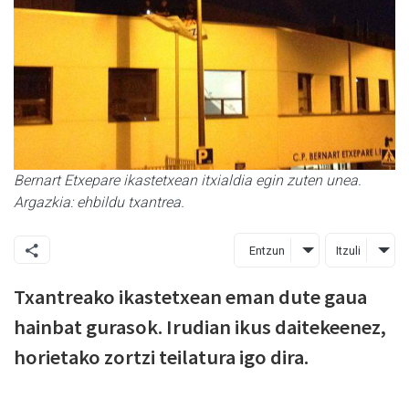
Bernart Etxepare ikastetxean itxialdia egin zuten unea.
Argazkia: ehbildu txantrea.
Entzun
Itzuli
Txantreako ikastetxean eman dute gaua
hainbat gurasok. Irudian ikus daitekeenez,
horietako zortzi teilatura igo dira.