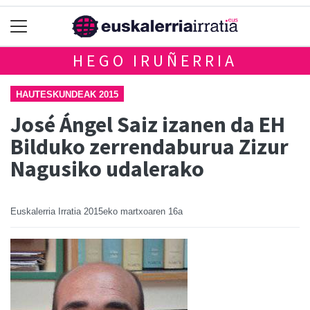
HEGO IRUÑERRIA
HAUTESKUNDEAK 2015
José Ángel Saiz izanen da EH
Bilduko zerrendaburua Zizur
Nagusiko udalerako
Euskalerria Irratia
2015eko martxoaren 16a