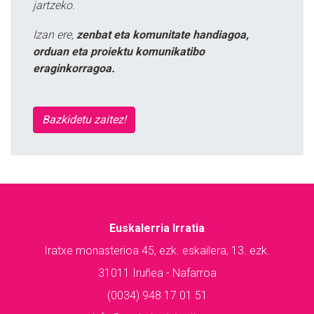
jartzeko.
Izan ere,
zenbat eta komunitate handiagoa,
orduan eta proiektu komunikatibo
eraginkorragoa.
Bazkidetu zaitez!
Euskalerria Irratia
Iratxe monasterioa 45, ezk. eskailera, 13. ezk.
31011 Iruñea - Nafarroa
(0034) 948 17 01 51