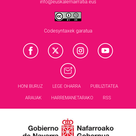
info@euskalerriairratia.eus
Codesyntaxek garatua
HONI BURUZ
LEGE OHARRA
PUBLIZITATEA
ARAUAK
HARREMANETARAKO
RSS