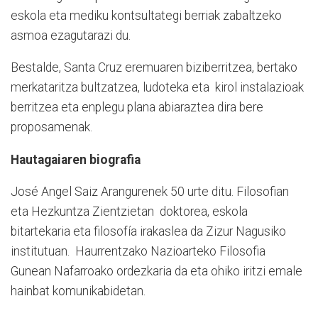
eskola eta mediku kontsultategi berriak zabaltzeko
asmoa ezagutarazi du.
Bestalde, Santa Cruz eremuaren biziberritzea, bertako
merkataritza bultzatzea, ludoteka eta kirol instalazioak
berritzea eta enplegu plana abiaraztea dira bere
proposamenak.
Hautagaiaren biografia
José Angel Saiz Arangurenek 50 urte ditu. Filosofian
eta Hezkuntza Zientzietan doktorea, eskola
bitartekaria eta filosofía irakaslea da Zizur Nagusiko
institutuan. Haurrentzako Nazioarteko Filosofia
Gunean Nafarroako ordezkaria da eta ohiko iritzi emale
hainbat komunikabidetan.