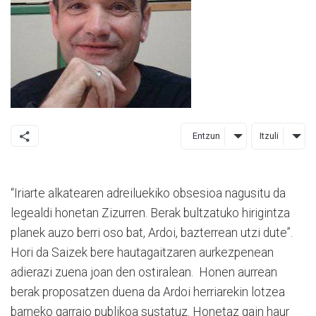
Entzun
Itzuli
“Iriarte alkatearen adreiluekiko obsesioa nagusitu da
legealdi honetan Zizurren. Berak bultzatuko hirigintza
planek auzo berri oso bat, Ardoi, bazterrean utzi dute”.
Hori da Saizek bere hautagaitzaren aurkezpenean
adierazi zuena joan den ostiralean. Honen aurrean
berak proposatzen duena da Ardoi herriarekin lotzea
barneko garraio publikoa sustatuz. Honetaz gain haur