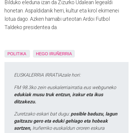
Bilduko eleduna izan da Zizurko Udalean legealdi
honetan. Aspaldidanik herri, kultur eta kirol ekimenei
lotua dago. Azken hamabi urteotan Ardoi Futbol
Taldeko presidentea da.
POLITIKA
HEGO IRUÑERRIA
EUSKALERRIA IRRATIAzale hori:
FM 98.3ko zein euskalerriairratia.eus webguneko
edukiak musu truk entzun, irakur eta ikus
ditzakezu.
Zuretzako eskari bat dugu:
posible baduzu, lagun
gaitzazu gero eta eduki gehiago eta hobeak
sortzen,
Iruñerriko euskaldun ororen eskura