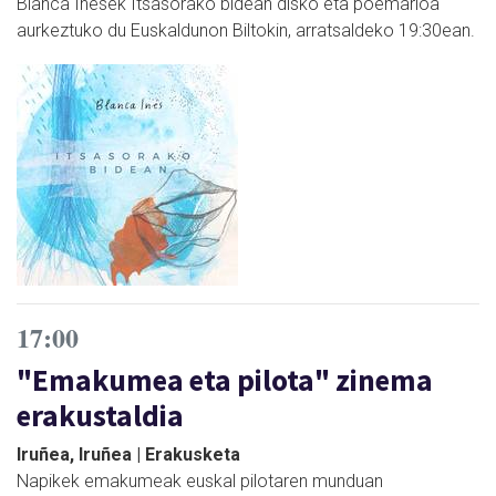
Blanca Inesek Itsasorako bidean disko eta poemarioa
aurkeztuko du Euskaldunon Biltokin, arratsaldeko 19:30ean.
17:00
"Emakumea eta pilota" zinema
erakustaldia
Iruñea, Iruñea | Erakusketa
Napikek emakumeak euskal pilotaren munduan