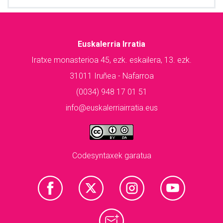
Euskalerria Irratia
Iratxe monasterioa 45, ezk. eskailera, 13. ezk.
31011 Iruñea - Nafarroa
(0034) 948 17 01 51
info@euskalerriairratia.eus
Codesyntaxek garatua