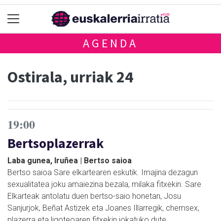
AGENDA
Ostirala, urriak 24
19:00
Bertsoplazerrak
Laba gunea, Iruñea | Bertso saioa
Bertso saioa Sare elkartearen eskutik. Imajina dezagun
sexualitatea joku amaiezina bezala, milaka fitxekin. Sare
Elkarteak antolatu duen bertso-saio honetan, Josu
Sanjurjok, Beñat Astizek eta Joanes Illarregik, chemsex,
plazerra eta ligoteoaren fitxekin jokatuko dute.