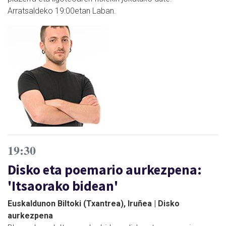
Arratsaldeko 19:00etan Laban.
19:30
Disko eta poemario aurkezpena:
'Itsaorako bidean'
Euskaldunon Biltoki (Txantrea), Iruñea | Disko
aurkezpena