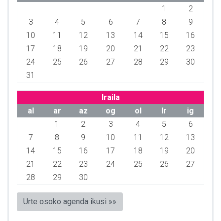
1
2
3
4
5
6
7
8
9
10
11
12
13
14
15
16
17
18
19
20
21
22
23
24
25
26
27
28
29
30
31
Iraila
al
ar
az
og
ol
lr
ig
1
2
3
4
5
6
7
8
9
10
11
12
13
14
15
16
17
18
19
20
21
22
23
24
25
26
27
28
29
30
Urte osoko agenda ikusi »»