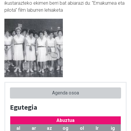
ikustarazteko ekimen berri bat abiarazi du: "Emakumea eta
pilota" film laburren lehiaketa
Agenda osoa
Egutegia
Abuztua
al
ar
az
og
ol
lr
ig