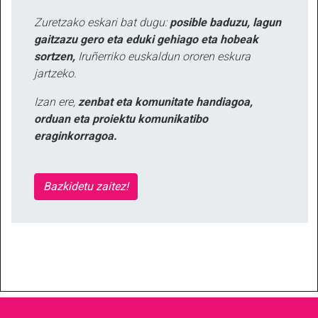
Zuretzako eskari bat dugu:
posible baduzu, lagun
gaitzazu gero eta eduki gehiago eta hobeak
sortzen,
Iruñerriko euskaldun ororen eskura
jartzeko.
Izan ere,
zenbat eta komunitate handiagoa,
orduan eta proiektu komunikatibo
eraginkorragoa.
Bazkidetu zaitez!