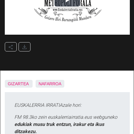
GIZARTEA
NAFARROA
EUSKALERRIA IRRATIAzale hori:
FM 98.3ko zein euskalerriairratia.eus webguneko
edukiak musu truk entzun, irakur eta ikus
ditzakezu.