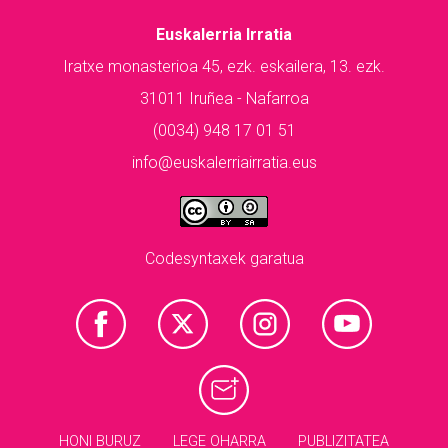
Euskalerria Irratia
Iratxe monasterioa 45, ezk. eskailera, 13. ezk.
31011 Iruñea - Nafarroa
(0034) 948 17 01 51
info@euskalerriairratia.eus
Codesyntaxek garatua
HONI BURUZ
LEGE OHARRA
PUBLIZITATEA