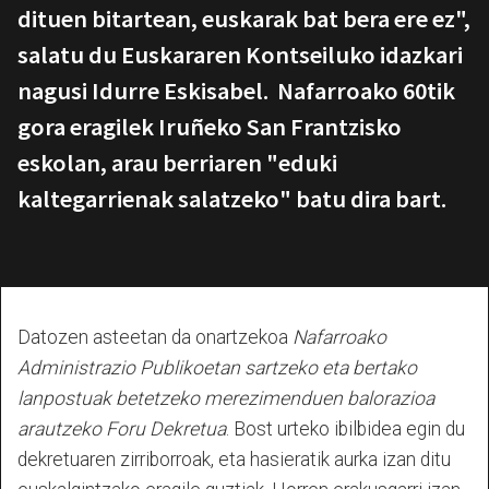
dituen bitartean, euskarak bat bera ere ez",
salatu du Euskararen Kontseiluko idazkari
nagusi Idurre Eskisabel. Nafarroako 60tik
gora eragilek Iruñeko San Frantzisko
eskolan, arau berriaren "eduki
kaltegarrienak salatzeko" batu dira bart.
Datozen asteetan da onartzekoa
Nafarroako
Administrazio Publikoetan sartzeko eta bertako
lanpostuak betetzeko merezimenduen balorazioa
arautzeko Foru Dekretua
. Bost urteko ibilbidea egin du
dekretuaren zirriborroak, eta hasieratik aurka izan ditu