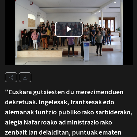
"Euskara gutxiesten du merezimenduen
dekretuak. Ingelesak, frantsesak edo
alemanak funtzio publikorako sarbiderako,
alegia Nafarroako administraziorako
zenbait lan deialditan, puntuak ematen