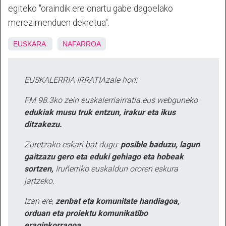
egiteko "oraindik ere onartu gabe dagoelako
merezimenduen dekretua".
EUSKARA
NAFARROA
EUSKALERRIA IRRATIAzale hori:
FM 98.3ko zein euskalerriairratia.eus webguneko
edukiak musu truk entzun, irakur eta ikus
ditzakezu.
Zuretzako eskari bat dugu:
posible baduzu, lagun
gaitzazu gero eta eduki gehiago eta hobeak
sortzen,
Iruñerriko euskaldun ororen eskura
jartzeko.
Izan ere,
zenbat eta komunitate handiagoa,
orduan eta proiektu komunikatibo
eraginkorragoa.