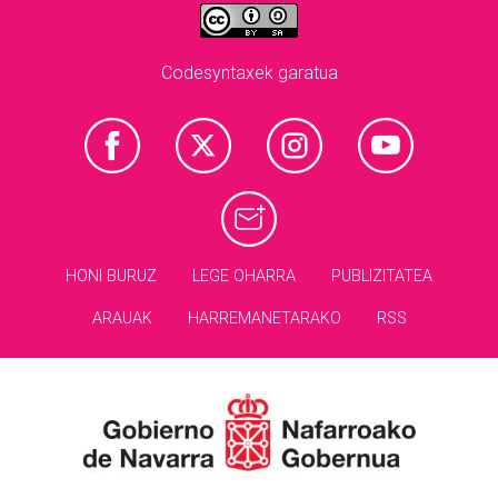
Codesyntaxek garatua
HONI BURUZ
LEGE OHARRA
PUBLIZITATEA
ARAUAK
HARREMANETARAKO
RSS