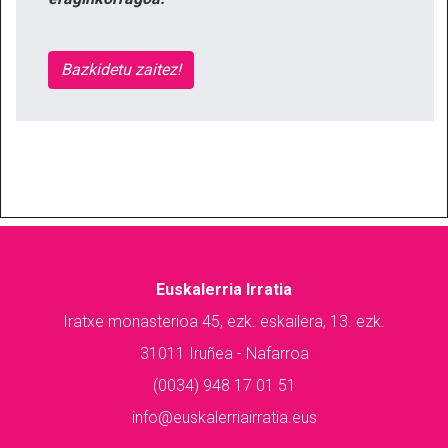
Bazkidetu zaitez!
Euskalerria Irratia
Iratxe monasterioa 45, ezk. eskailera, 13. ezk.
31011 Iruñea - Nafarroa
(0034) 948 17 01 51
info@euskalerriairratia.eus