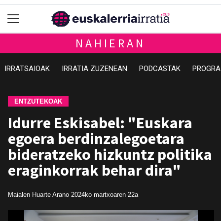
NAHIERAN
IRRATSAIOAK
IRRATIA ZUZENEAN
PODCASTAK
PROGRA
ENTZUTEKOAK
Idurre Eskisabel: "Euskara
egoera berdinzalegoetara
bideratzeko hizkuntz politika
eraginkorrak behar dira"
Maialen Huarte Arano
2024ko martxoaren 22a