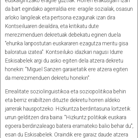
euskalgintzako eragile guztiak. Horren erakusgarri izan
da bart egindako agerraldia ere: eragile sozialak, osasun
arloko langileak eta pertsona ezagunak izan dira
Kontseiluaren deialdira, eta kritikatu dute
merezimenduen dekretuak debekatu eginen duela
"ehunka lanpostutan euskararen ezagutza meritu gisa
baloratua izatea". Kontseiluko idazkari nagusi Idurre
Eskisabelek argi du asko egiten dela atzera dekretu
honekin: "Miguel Sanzen garaietatik ere atzera egiten
da merezimenduen dekretu honekin".
Errealitate soziolinguistikoa eta soziopolitikoa behin
eta berriz erabiltzen dituzte dekretu horren aldeko
jarrerak hauspotzeko. Hizkuntza berdintasuna lortzetik
urrun gelditzen dira baina: "Hizkuntz politikak euskara
egoera berdinzaleago batera eramateko balio behar du",
esan du Eskisabelek. Oraindik ere garaiz daude atzera