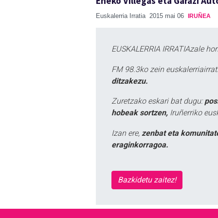
Eneko Villegas eta Garazi Aut
Euskalerria Irratia
2015 mai 06
IRUÑEA
EUSKALERRIA IRRATIAzale hori
FM 98.3ko zein euskalerriairr
ditzakezu.
Zuretzako eskari bat dugu:
pos
hobeak sortzen,
Iruñerriko eus
Izan ere,
zenbat eta komunitat
eraginkorragoa.
Bazkidetu zaitez!