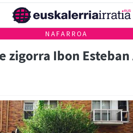
NAFARROA
xe zigorra Ibon Esteba