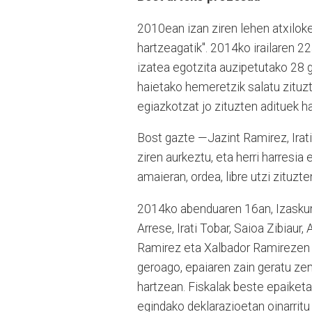
2010ean izan ziren lehen atxiloke
hartzeagatik". 2014ko irailaren 2
izatea egotzita auzipetutako 28 g
haietako hemeretzik salatu zituzt
egiazkotzat jo zituzten adituek h
Bost gazte —Jazint Ramirez, Irati
ziren aurkeztu, eta herri harresia 
amaieran, ordea, libre utzi zituzte
2014ko abenduaren 16an, Izaskun Go
Arrese, Irati Tobar, Saioa Zibiaur,
Ramirez eta Xalbador Ramirezen ko
geroago, epaiaren zain geratu zen 
hartzean. Fiskalak beste epaiket
egindako deklarazioetan oinarritu