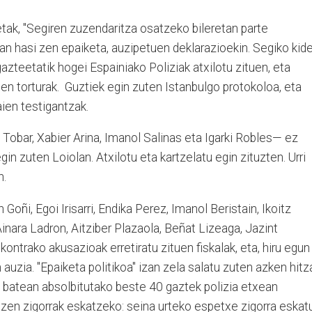
tak, "Segiren zuzendaritza osatzeko bileretan parte
2an hasi zen epaiketa, auzipetuen deklarazioekin. Segiko kid
azteetatik hogei Espainiako Poliziak atxilotu zituen, eta
en torturak. Guztiek egin zuten Istanbulgo protokoloa, eta
aien testigantzak.
 Tobar, Xabier Arina, Imanol Salinas eta Igarki Robles— ez
egin zuten Loiolan. Atxilotu eta kartzelatu egin zituzten. Urri
n.
ñi, Egoi Irisarri, Endika Perez, Imanol Beristain, Ikoitz
 Ainara Ladron, Aitziber Plazaola, Beñat Lizeaga, Jazint
ntrako akusazioak erretiratu zituen fiskalak, eta, hiru egun
auzia. "Epaiketa politikoa" izan zela salatu zuten azken hitz
a batean absolbitutako beste 40 gaztek polizia etxean
 zen zigorrak eskatzeko: seina urteko espetxe zigorra eskat