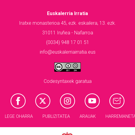
Euskalerria Irratia
Iratxe monasterioa 45, ezk. eskailera, 13. ezk.
31011 Iruñea - Nafarroa
(0034) 948 17 01 51
info@euskalerriairratia.eus
Codesyntaxek garatua
LEGE OHARRA
PUBLIZITATEA
ARAUAK
HARREMANET