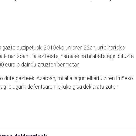
n gazte auzipetuak: 2010eko urriaren 22an, urte hartako
il-martxoan. Batez beste, hamaseina hilabete egin dituzte
00 euro ordaindu zituzten bermetan.
o dute gazteek. Azaroan, milaka lagun elkartu ziren Iruñeko
ragile ugarik defentsaren lekuko gisa deklaratu zuten.