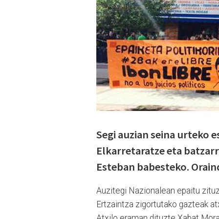
Segi auzian seina urteko es
Elkarretaratze eta batza
Esteban babesteko. Oraindi
Auzitegi Nazionalean epaitu zituz
Ertzaintza zigortutako gazteak atx
Atxilo eraman dituzte Xabat Mora