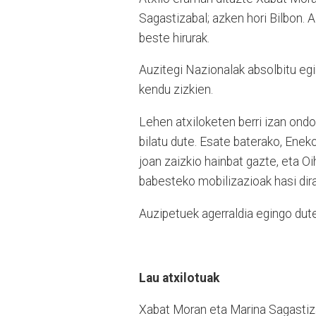
Sagastizabal; azken hori Bilbon. A
beste hirurak.
Auzitegi Nazionalak absolbitu egi
kendu zizkien.
Lehen atxiloketen berri izan ondor
bilatu dute. Esate baterako, Enek
joan zaizkio hainbat gazte, eta O
babesteko mobilizazioak hasi dira
Auzipetuek agerraldia egingo dute
Lau atxilotuak
Xabat Moran eta Marina Sagastiza