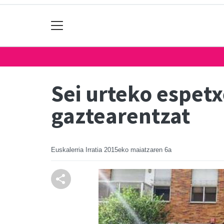
Sei urteko espet
gaztearentzat
Euskalerria Irratia
2015eko maiatzaren 6a