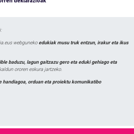
orren deklarazioak
:
atia.eus webguneko
edukiak musu truk entzun, irakur eta ikus
ible baduzu, lagun gaitzazu gero eta eduki gehiago eta
kaldun ororen eskura jartzeko.
e handiagoa, orduan eta proiektu komunikatibo