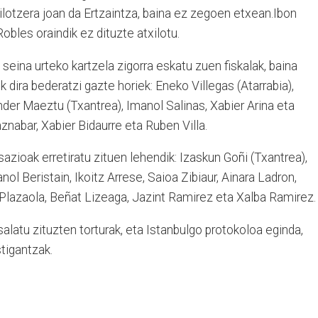
xilotzera joan da Ertzaintza, baina ez zegoen etxean.Ibon
obles oraindik ez dituzte atxilotu.
seina urteko kartzela zigorra eskatu zuen fiskalak, baina
k dira bederatzi gazte horiek: Eneko Villegas (Atarrabia),
der Maeztu (Txantrea), Imanol Salinas, Xabier Arina eta
znabar, Xabier Bidaurre eta Ruben Villa.
azioak erretiratu zituen lehendik: Izaskun Goñi (Txantrea),
nol Beristain, Ikoitz Arrese, Saioa Zibiaur, Ainara Ladron,
er Plazaola, Beñat Lizeaga, Jazint Ramirez eta Xalba Ramirez.
alatu zituzten torturak, eta Istanbulgo protokoloa eginda,
stigantzak.