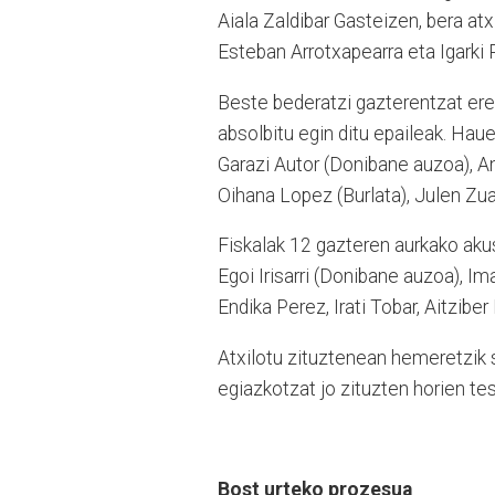
Aiala Zaldibar Gasteizen, bera at
Esteban Arrotxapearra eta Igarki R
Beste bederatzi gazterentzat ere 
absolbitu egin ditu epaileak. Haue
Garazi Autor (Donibane auzoa), An
Oihana Lopez (Burlata), Julen Zua
Fiskalak 12 gazteren aurkako akus
Egoi Irisarri (Donibane auzoa), Ima
Endika Perez, Irati Tobar, Aitzib
Atxilotu zituztenean hemeretzik s
egiazkotzat jo zituzten horien te
Bost urteko prozesua