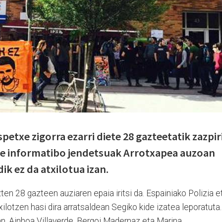
petxe zigorra ezarri diete 28 gazteetatik zazpiri
rre informatibo jendetsuak Arrotxapea auzoan
k ez da atxilotua izan.
ten 28 gazteen auziaren epaia iritsi da. Espainiako Polizia e
ilotzen hasi dira arratsaldean Segiko kide izatea leporatuta.
n, Ainhoa Villaverde, Bergoi Madernaz eta Marina