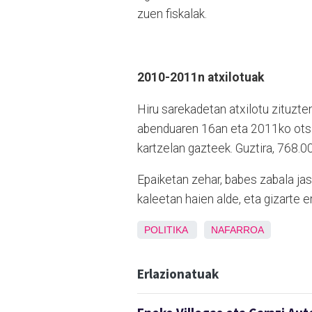
zuen fiskalak.
2010-2011n atxilotuak
Hiru sarekadetan atxilotu zituzte
abenduaren 16an eta 2011ko otsa
kartzelan gazteek. Guztira, 768.0
Epaiketan zehar, babes zabala jas
kaleetan haien alde, eta gizarte e
POLITIKA
NAFARROA
Erlazionatuak