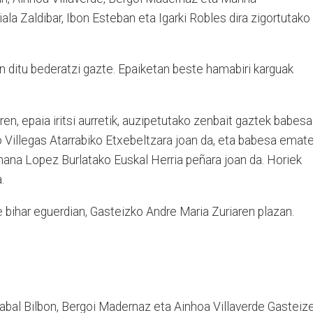
iala Zaldibar, Ibon Esteban eta Igarki Robles dira zigortutako
n ditu bederatzi gazte. Epaiketan beste hamabiri karguak
en, epaia iritsi aurretik, auzipetutako zenbait gaztek babesa
o Villegas Atarrabiko Etxebeltzara joan da, eta babesa emat
ihana Lopez Burlatako Euskal Herria peñara joan da. Horiek
.
 bihar eguerdian, Gasteizko Andre Maria Zuriaren plazan.
bal Bilbon, Bergoi Madernaz eta Ainhoa Villaverde Gasteize