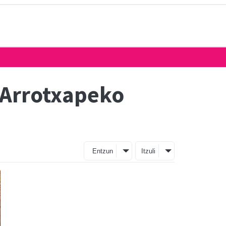
n Arrotxapeko
Entzun
Itzuli