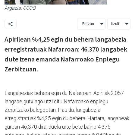
Argazia: CCOO
Entzun
Itzuli
Apirilean %4,25 egin du behera langabezia
erregistratuak Nafarroan: 46.370 langabek
dute izena emanda Nafarroako Enplegu
Zerbitzuan.
Langabeziak behera egin du Nafarroan. Apirilak 2.057
langabe gutxiago utzi ditu Nafarroako enplegu
Zerbitzuko bulegoetan. Hau da, langabezia
erregistratuak %4,25 egin du behera. Hartara, langabeak
gurean 46.370 dira, duela urte bete baino 4.375