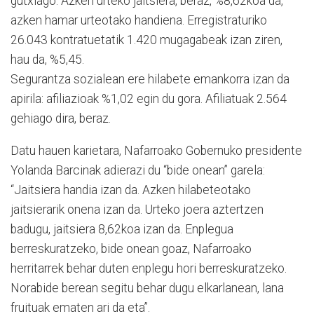
gutxiago. Azken urteko jaitsiera, beraz, %8,62koa da,
azken hamar urteotako handiena. Erregistraturiko
26.043 kontratuetatik 1.420 mugagabeak izan ziren,
hau da, %5,45.
Segurantza sozialean ere hilabete emankorra izan da
apirila: afiliazioak %1,02 egin du gora. Afiliatuak 2.564
gehiago dira, beraz.
Datu hauen karietara, Nafarroako Gobernuko presidente
Yolanda Barcinak adierazi du “bide onean” garela:
“Jaitsiera handia izan da. Azken hilabeteotako
jaitsierarik onena izan da. Urteko joera aztertzen
badugu, jaitsiera 8,62koa izan da. Enplegua
berreskuratzeko, bide onean goaz, Nafarroako
herritarrek behar duten enplegu hori berreskuratzeko.
Norabide berean segitu behar dugu elkarlanean, lana
fruituak ematen ari da eta”.