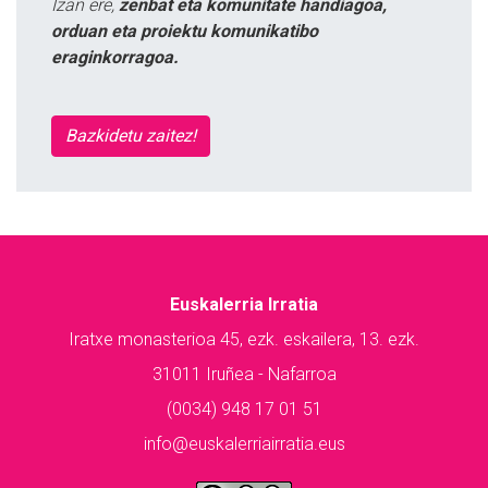
Izan ere,
zenbat eta komunitate handiagoa,
orduan eta proiektu komunikatibo
eraginkorragoa.
Bazkidetu zaitez!
Euskalerria Irratia
Iratxe monasterioa 45, ezk. eskailera, 13. ezk.
31011 Iruñea - Nafarroa
(0034) 948 17 01 51
info@euskalerriairratia.eus