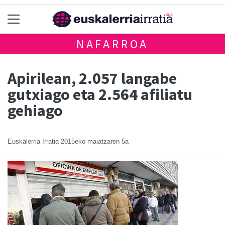
NAFARROA
Apirilean, 2.057 langabe
gutxiago eta 2.564 afiliatu
gehiago
Euskalerria Irratia
2015eko maiatzaren 5a