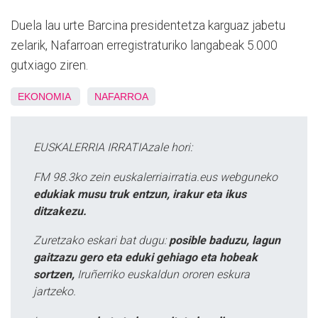
Duela lau urte Barcina presidentetza karguaz jabetu
zelarik, Nafarroan erregistraturiko langabeak 5.000
gutxiago ziren.
EKONOMIA
NAFARROA
EUSKALERRIA IRRATIAzale hori:
FM 98.3ko zein euskalerriairratia.eus webguneko
edukiak musu truk entzun, irakur eta ikus
ditzakezu.
Zuretzako eskari bat dugu:
posible baduzu, lagun
gaitzazu gero eta eduki gehiago eta hobeak
sortzen,
Iruñerriko euskaldun ororen eskura
jartzeko.