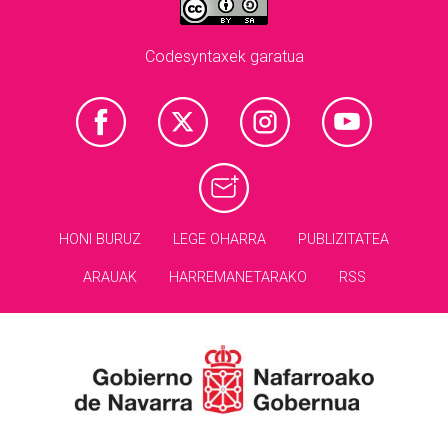
Codesyntaxek garatua
HONI BURUZ
LEGE OHARRA
PUBLIZITATEA
ARAUAK
HARREMANETARAKO
RSS