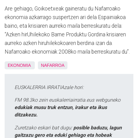
Are gehiago, Goikoetxeak gaineratu du Nafarroako
ekonomia azkarrago suspertzen ari dela Espainiakoa
baino, eta krisiaren aurreko maila berreskuratu dela:
“Azken hirUhilekoko Barne Produktu Gordina krisiaren
aurreko azken hiruhilekokoaren berdina izan da.
Nafarroako ekonomiak 2008ko maila berreskuratu du”.
EKONOMIA
NAFARROA
EUSKALERRIA IRRATIAzale hori:
FM 98.3ko zein euskalerriairratia.eus webguneko
edukiak musu truk entzun, irakur eta ikus
ditzakezu.
Zuretzako eskari bat dugu:
posible baduzu, lagun
gaitzazu gero eta eduki gehiago eta hobeak