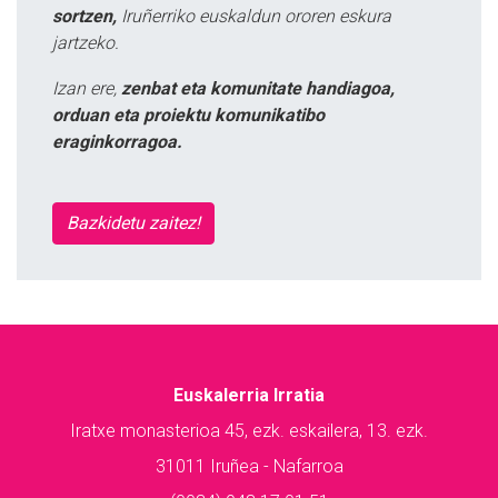
sortzen,
Iruñerriko euskaldun ororen eskura
jartzeko.
Izan ere,
zenbat eta komunitate handiagoa,
orduan eta proiektu komunikatibo
eraginkorragoa.
Bazkidetu zaitez!
Euskalerria Irratia
Iratxe monasterioa 45, ezk. eskailera, 13. ezk.
31011 Iruñea - Nafarroa