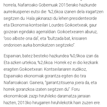
horrela, Nafarroako Gobernuak 2015erako hazkunde
aurreikuspenei eutsi die: %2,6koa izanen dela iragartzen
segitzen du. Hala jakinarazi du lehen presidenteorde
eta Ekonomia kontseilari Lourdes Goikoetxeak, gaur
goizean egindako agerraldian. Goikoetxearen aburuz,
“oso albiste ona da”, eta “bultzada bat, krisiaren
ondorioen aurka borrokatzen segitzeko”.
Espainian, batez besteko hazkundea %0,9koa izan da.
Eta azken urtekoa, %2,6koa. Horrek ez ei dio kezkarik
eragiten Goikoetxeari. Kontseilariaren irudikoz,
Espainiako ekonomiak gorantza egiten dio tira
Nafarroakoari. Gainera, “garrantzitsuena joera da, eta
horrek goranzkoa izaten segitzen du”. Foru
ekonomikoak zazpi hiruhileko daramatza jarraian
hazten, 2013ko hirugarren hiruhilekotik hain zuzen ere.