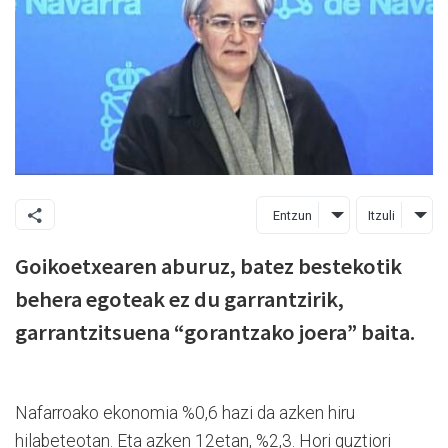
Entzun
Itzuli
Goikoetxearen aburuz, batez bestekotik
behera egoteak ez du garrantzirik,
garrantzitsuena “gorantzako joera” baita.
Nafarroako ekonomia %0,6 hazi da azken hiru
hilabeteotan. Eta azken 12etan, %2,3. Hori guztiori