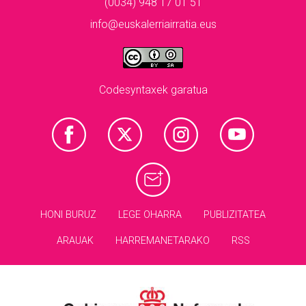
(0034) 948 17 01 51
info@euskalerriairratia.eus
Codesyntaxek garatua
HONI BURUZ
LEGE OHARRA
PUBLIZITATEA
ARAUAK
HARREMANETARAKO
RSS