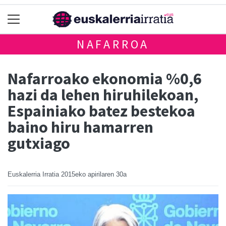
NAFARROA
Nafarroako ekonomia %0,6
hazi da lehen hiruhilekoan,
Espainiako batez bestekoa
baino hiru hamarren
gutxiago
Euskalerria Irratia
2015eko apirilaren 30a