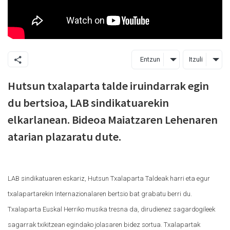
Entzun
Itzuli
Hutsun txalaparta talde iruindarrak egin
du bertsioa, LAB sindikatuarekin
elkarlanean. Bideoa Maiatzaren Lehenaren
atarian plazaratu dute.
LAB sindikatuaren eskariz, Hutsun Txalaparta Taldeak harri eta egur
txalapartarekin Internazionalaren bertsio bat grabatu berri du.
Txalaparta Euskal Herriko musika tresna da, dirudienez sagardogileek
sagarrak txikitzean egindako jolasaren bidez sortua. Txalapartak