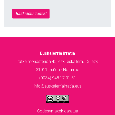
Bazkidetu zaitez!
Euskalerria Irratia
Iratxe monasterioa 45, ezk. eskailera, 13. ezk.
31011 Iruñea - Nafarroa
(0034) 948 17 01 51
info@euskalerriairratia.eus
Codesyntaxek garatua