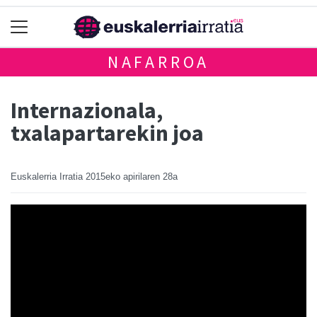
NAFARROA
Internazionala,
txalapartarekin joa
Euskalerria Irratia
2015eko apirilaren 28a