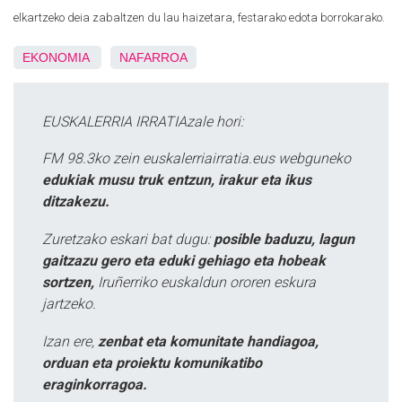
elkartzeko deia zabaltzen du lau haizetara, festarako edota borrokarako.
EKONOMIA
NAFARROA
EUSKALERRIA IRRATIAzale hori:
FM 98.3ko zein euskalerriairratia.eus webguneko
edukiak musu truk entzun, irakur eta ikus
ditzakezu.
Zuretzako eskari bat dugu:
posible baduzu, lagun
gaitzazu gero eta eduki gehiago eta hobeak
sortzen,
Iruñerriko euskaldun ororen eskura
jartzeko.
Izan ere,
zenbat eta komunitate handiagoa,
orduan eta proiektu komunikatibo
eraginkorragoa.