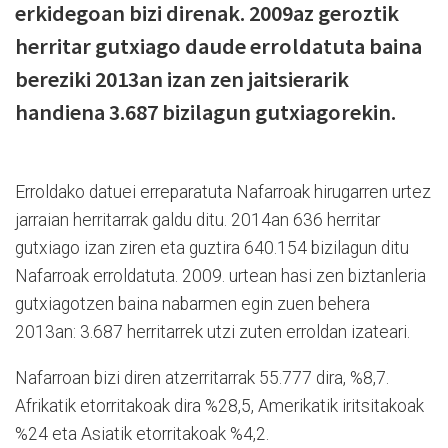
erkidegoan bizi direnak. 2009az geroztik
herritar gutxiago daude erroldatuta baina
bereziki 2013an izan zen jaitsierarik
handiena 3.687 bizilagun gutxiagorekin.
Erroldako datuei erreparatuta Nafarroak hirugarren urtez
jarraian herritarrak galdu ditu. 2014an 636 herritar
gutxiago izan ziren eta guztira 640.154 bizilagun ditu
Nafarroak erroldatuta. 2009. urtean hasi zen biztanleria
gutxiagotzen baina nabarmen egin zuen behera
2013an: 3.687 herritarrek utzi zuten erroldan izateari.
Nafarroan bizi diren atzerritarrak 55.777 dira, %8,7.
Afrikatik etorritakoak dira %28,5, Amerikatik iritsitakoak
%24 eta Asiatik etorritakoak %4,2.