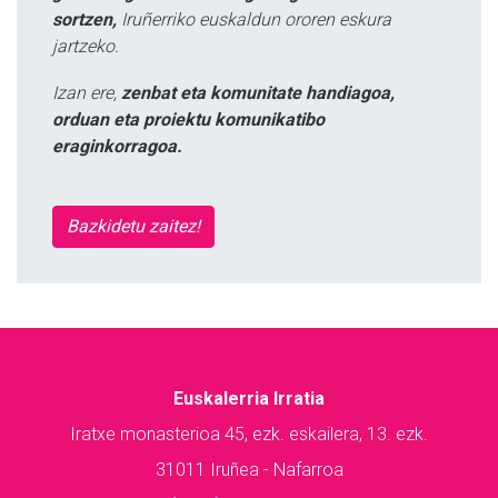
sortzen,
Iruñerriko euskaldun ororen eskura
jartzeko.
Izan ere,
zenbat eta komunitate handiagoa,
orduan eta proiektu komunikatibo
eraginkorragoa.
Bazkidetu zaitez!
Euskalerria Irratia
Iratxe monasterioa 45, ezk. eskailera, 13. ezk.
31011 Iruñea - Nafarroa