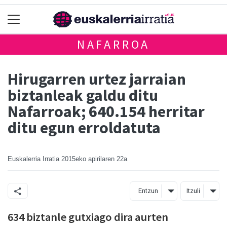
NAFARROA
Hirugarren urtez jarraian
biztanleak galdu ditu
Nafarroak; 640.154 herritar
ditu egun erroldatuta
Euskalerria Irratia
2015eko apirilaren 22a
Entzun
Itzuli
634 biztanle gutxiago dira aurten