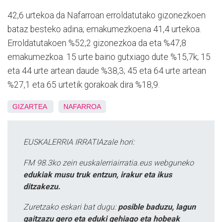
42,6 urtekoa da Nafarroan erroldatutako gizonezkoen
bataz besteko adina; emakumezkoena 41,4 urtekoa.
Erroldatutakoen %52,2 gizonezkoa da eta %47,8
emakumezkoa. 15 urte baino gutxiago dute %15,7k; 15
eta 44 urte artean daude %38,3; 45 eta 64 urte artean
%27,1 eta 65 urtetik gorakoak dira %18,9.
GIZARTEA
NAFARROA
EUSKALERRIA IRRATIAzale hori:
FM 98.3ko zein euskalerriairratia.eus webguneko
edukiak musu truk entzun, irakur eta ikus
ditzakezu.
Zuretzako eskari bat dugu:
posible baduzu, lagun
gaitzazu gero eta eduki gehiago eta hobeak