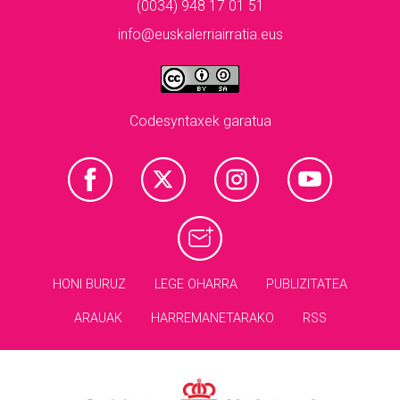
(0034) 948 17 01 51
info@euskalerriairratia.eus
Codesyntaxek garatua
HONI BURUZ
LEGE OHARRA
PUBLIZITATEA
ARAUAK
HARREMANETARAKO
RSS