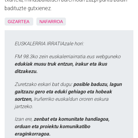
badituzte gutxienez.
GIZARTEA
NAFARROA
EUSKALERRIA IRRATIAzale hori:
FM 98.3ko zein euskalerriairratia.eus webguneko
edukiak musu truk entzun, irakur eta ikus
ditzakezu.
Zuretzako eskari bat dugu:
posible baduzu, lagun
gaitzazu gero eta eduki gehiago eta hobeak
sortzen,
Iruñerriko euskaldun ororen eskura
jartzeko.
Izan ere,
zenbat eta komunitate handiagoa,
orduan eta proiektu komunikatibo
eraginkorragoa.