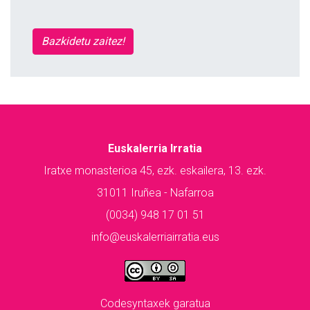
Bazkidetu zaitez!
Euskalerria Irratia
Iratxe monasterioa 45, ezk. eskailera, 13. ezk.
31011 Iruñea - Nafarroa
(0034) 948 17 01 51
info@euskalerriairratia.eus
Codesyntaxek garatua