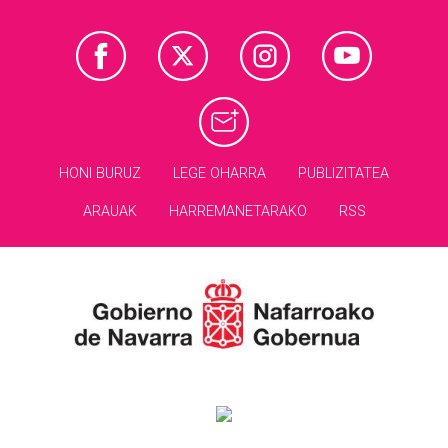
HONI BURUZ
LEGE OHARRA
PUBLIZITATEA
ARAUAK
HARREMANETARAKO
RSS