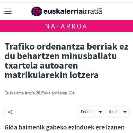
NAFARROA
Trafiko ordenantza berriak ez
du behartzen minusbaliatu
txartela autoaren
matrikularekin lotzera
Euskalerria Irratia
2015eko apirilaren 20a
Entzun
Itzuli
Gida baimenik gabeko ezinduek ere izanen