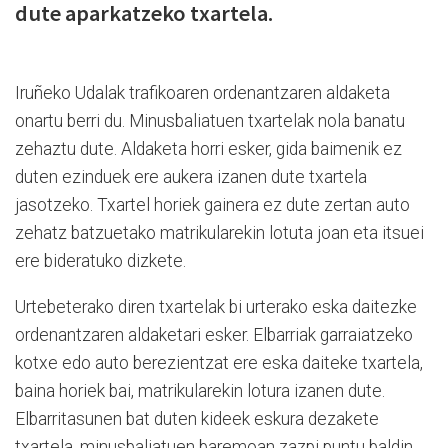
dute aparkatzeko txartela.
Iruñeko Udalak trafikoaren ordenantzaren aldaketa
onartu berri du. Minusbaliatuen txartelak nola banatu
zehaztu dute. Aldaketa horri esker, gida baimenik ez
duten ezinduek ere aukera izanen dute txartela
jasotzeko. Txartel horiek gainera ez dute zertan auto
zehatz batzuetako matrikularekin lotuta joan eta itsuei
ere bideratuko dizkete.
Urtebeterako diren txartelak bi urterako eska daitezke
ordenantzaren aldaketari esker. Elbarriak garraiatzeko
kotxe edo auto berezientzat ere eska daiteke txartela,
baina horiek bai, matrikularekin lotura izanen dute.
Elbarritasunen bat duten kideek eskura dezakete
txartela, minusbaliatuen baremoan zazpi puntu baldin