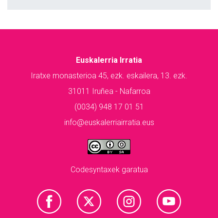
Euskalerria Irratia
Iratxe monasterioa 45, ezk. eskailera, 13. ezk.
31011 Iruñea - Nafarroa
(0034) 948 17 01 51
info@euskalerriairratia.eus
Codesyntaxek garatua