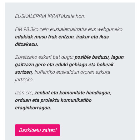
EUSKALERRIA IRRATIAzale hori:
FM 98.3ko zein euskalerriairratia.eus webguneko
edukiak musu truk entzun, irakur eta ikus
ditzakezu.
Zuretzako eskari bat dugu:
posible baduzu, lagun
gaitzazu gero eta eduki gehiago eta hobeak
sortzen,
Iruñerriko euskaldun ororen eskura
jartzeko.
Izan ere,
zenbat eta komunitate handiagoa,
orduan eta proiektu komunikatibo
eraginkorragoa.
Bazkidetu zaitez!