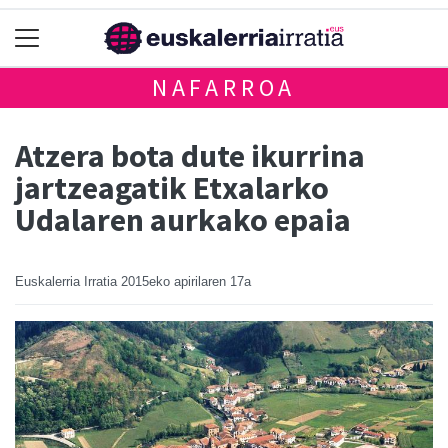
NAFARROA
Atzera bota dute ikurrina
jartzeagatik Etxalarko
Udalaren aurkako epaia
Euskalerria Irratia
2015eko apirilaren 17a