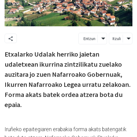
Entzun
Itzuli
Etxalarko Udalak herriko jaietan
udaletxean ikurrina zintzilikatu zuelako
auzitara jo zuen Nafarroako Gobernuak,
Ikurren Nafarroako Legea urratu zelakoan.
Forma akats batek ordea atzera bota du
epaia.
Iruñeko epaitegiaren erabakia forma akats batengatik