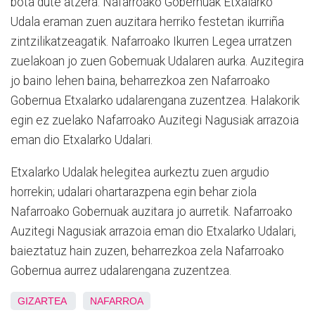
bota dute atzera. Nafarroako Gobernuak Etxalarko
Udala eraman zuen auzitara herriko festetan ikurriña
zintzilikatzeagatik. Nafarroako Ikurren Legea urratzen
zuelakoan jo zuen Gobernuak Udalaren aurka. Auzitegira
jo baino lehen baina, beharrezkoa zen Nafarroako
Gobernua Etxalarko udalarengana zuzentzea. Halakorik
egin ez zuelako Nafarroako Auzitegi Nagusiak arrazoia
eman dio Etxalarko Udalari.
Etxalarko Udalak helegitea aurkeztu zuen argudio
horrekin; udalari ohartarazpena egin behar ziola
Nafarroako Gobernuak auzitara jo aurretik. Nafarroako
Auzitegi Nagusiak arrazoia eman dio Etxalarko Udalari,
baieztatuz hain zuzen, beharrezkoa zela Nafarroako
Gobernua aurrez udalarengana zuzentzea.
GIZARTEA
NAFARROA