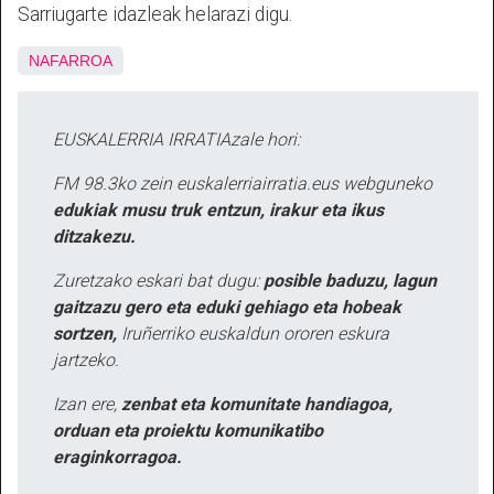
Sarriugarte idazleak helarazi digu.
NAFARROA
EUSKALERRIA IRRATIAzale hori:
FM 98.3ko zein euskalerriairratia.eus webguneko
edukiak musu truk entzun, irakur eta ikus
ditzakezu.
Zuretzako eskari bat dugu:
posible baduzu, lagun
gaitzazu gero eta eduki gehiago eta hobeak
sortzen,
Iruñerriko euskaldun ororen eskura
jartzeko.
Izan ere,
zenbat eta komunitate handiagoa,
orduan eta proiektu komunikatibo
eraginkorragoa.