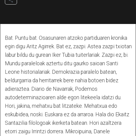
Bat. Puntu bat. Osasunaren atzoko partiduaren kronika
egin digu Aritz Agirrek. Bat ez, zazpi. Astea zazpi txiotan
labur bildu du gurean Iker Tubia tuiterlariak. Zazpi ez, bi.
Mundu paraleloak aztertu ditu gaurko saioan Santi
Leone historialariak. Demokrazia paralelo batean,
beldurgarria da herritarrek bere nahia botoen bidez
adieraztea. Diario de Navarrak, Podemos
autodeterminazioaren alde egon litekeela idatzi du.
Hori, jakina, mehatxu bat litzateke. Mehatxua edo
eskubidea, noski. Euskara ez da arraroa. Hala dio Ekaitz
Santazilia filologoak ikerketa batean. Hori azaltzera
etorri zaigu Irrintzi dorrera. Mikroipuina, Danele