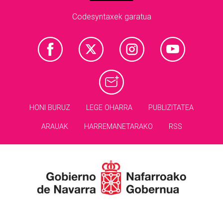
Codesyntaxek garatua
HONI BURUZ
LEGE OHARRA
PUBLIZITATEA
ARAUAK
HARREMANETARAKO
RSS