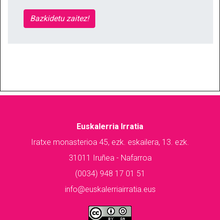
Bazkidetu zaitez!
Euskalerria Irratia
Iratxe monasterioa 45, ezk. eskailera, 13. ezk.
31011 Iruñea - Nafarroa
(0034) 948 17 01 51
info@euskalerriairratia.eus