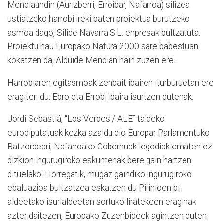
Mendiaundin (Aurizberri, Erroibar, Nafarroa) silizea
ustiatzeko harrobi ireki baten proiektua burutzeko
asmoa dago, Silide Navarra S.L. enpresak bultzatuta.
Proiektu hau Europako Natura 2000 sare babestuan
kokatzen da, Alduide Mendian hain zuzen ere.
Harrobiaren egitasmoak zenbait ibairen iturburuetan ere
eragiten du: Ebro eta Errobi ibaira isurtzen dutenak.
Jordi Sebastiá, “Los Verdes / ALE” taldeko
eurodiputatuak kezka azaldu dio Europar Parlamentuko
Batzordeari, Nafarroako Gobernuak legediak ematen ez
dizkion ingurugiroko eskumenak bere gain hartzen
dituelako. Horregatik, mugaz gaindiko ingurugiroko
ebaluazioa bultzatzea eskatzen du Pirinioen bi
aldeetako isurialdeetan sortuko liratekeen eraginak
azter daitezen, Europako Zuzenbideek agintzen duten