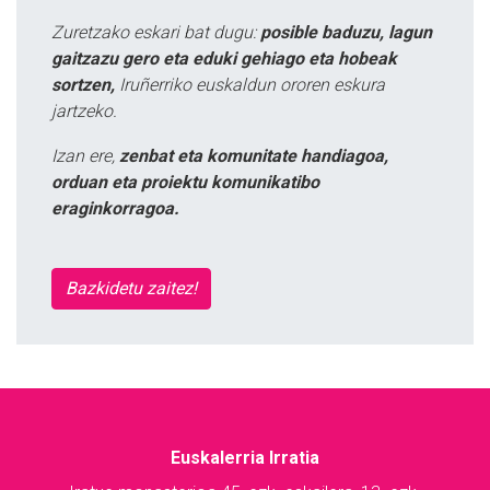
Zuretzako eskari bat dugu:
posible baduzu, lagun
gaitzazu gero eta eduki gehiago eta hobeak
sortzen,
Iruñerriko euskaldun ororen eskura
jartzeko.
Izan ere,
zenbat eta komunitate handiagoa,
orduan eta proiektu komunikatibo
eraginkorragoa.
Bazkidetu zaitez!
Euskalerria Irratia