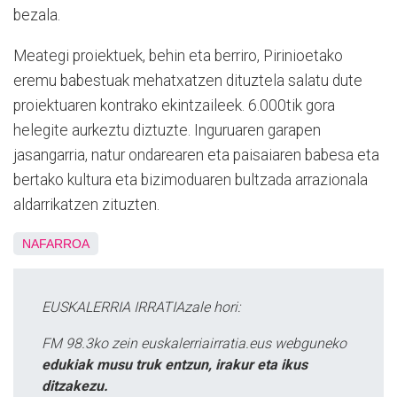
bezala.
Meategi proiektuek, behin eta berriro, Pirinioetako
eremu babestuak mehatxatzen dituztela salatu dute
proiektuaren kontrako ekintzaileek. 6.000tik gora
helegite aurkeztu diztuzte. Inguruaren garapen
jasangarria, natur ondarearen eta paisaiaren babesa eta
bertako kultura eta bizimoduaren bultzada arrazionala
aldarrikatzen zituzten.
NAFARROA
EUSKALERRIA IRRATIAzale hori:
FM 98.3ko zein euskalerriairratia.eus webguneko
edukiak musu truk entzun, irakur eta ikus
ditzakezu.