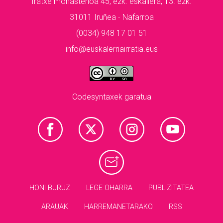
Iratxe monasterioa 45, ezk. eskailera, 13. ezk.
31011 Iruñea - Nafarroa
(0034) 948 17 01 51
info@euskalerriairratia.eus
Codesyntaxek garatua
HONI BURUZ
LEGE OHARRA
PUBLIZITATEA
ARAUAK
HARREMANETARAKO
RSS