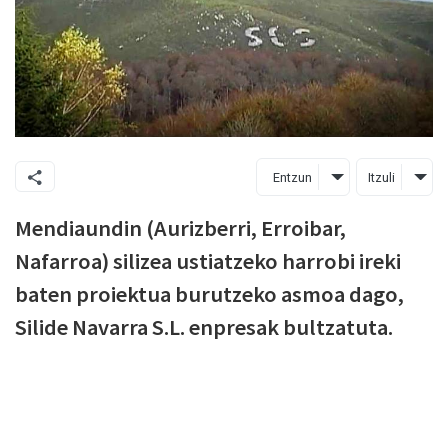
Entzun
Itzuli
Mendiaundin (Aurizberri, Erroibar,
Nafarroa) silizea ustiatzeko harrobi ireki
baten proiektua burutzeko asmoa dago,
Silide Navarra S.L. enpresak bultzatuta.