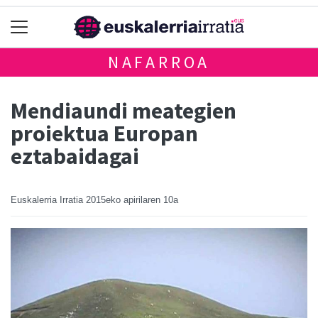
NAFARROA
Mendiaundi meategien
proiektua Europan
eztabaidagai
Euskalerria Irratia
2015eko apirilaren 10a