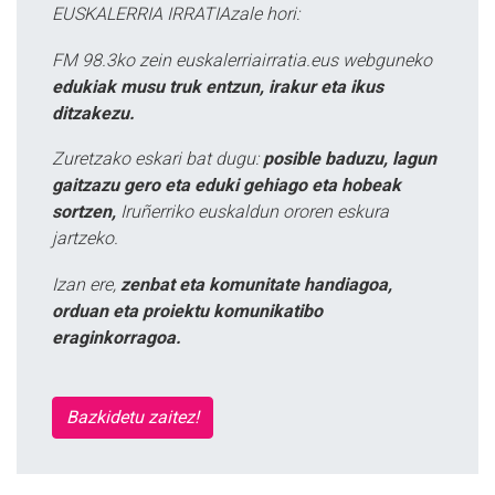
EUSKALERRIA IRRATIAzale hori:
FM 98.3ko zein euskalerriairratia.eus webguneko
edukiak musu truk entzun, irakur eta ikus
ditzakezu.
Zuretzako eskari bat dugu:
posible baduzu, lagun
gaitzazu gero eta eduki gehiago eta hobeak
sortzen,
Iruñerriko euskaldun ororen eskura
jartzeko.
Izan ere,
zenbat eta komunitate handiagoa,
orduan eta proiektu komunikatibo
eraginkorragoa.
Bazkidetu zaitez!