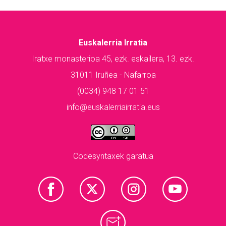
Euskalerria Irratia
Iratxe monasterioa 45, ezk. eskailera, 13. ezk.
31011 Iruñea - Nafarroa
(0034) 948 17 01 51
info@euskalerriairratia.eus
Codesyntaxek garatua