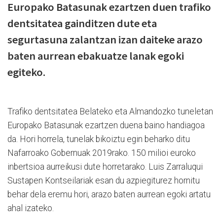
Europako Batasunak ezartzen duen trafiko
dentsitatea gainditzen dute eta
segurtasuna zalantzan izan daiteke arazo
baten aurrean ebakuatze lanak egoki
egiteko.
Trafiko dentsitatea Belateko eta Almandozko tuneletan
Europako Batasunak ezartzen duena baino handiagoa
da. Hori horrela, tunelak bikoiztu egin beharko ditu
Nafarroako Gobernuak 2019rako. 150 milioi euroko
inbertsioa aurreikusi dute horretarako. Luis Zarraluqui
Sustapen Kontseilariak esan du azpiegiturez hornitu
behar dela eremu hori, arazo baten aurrean egoki artatu
ahal izateko.