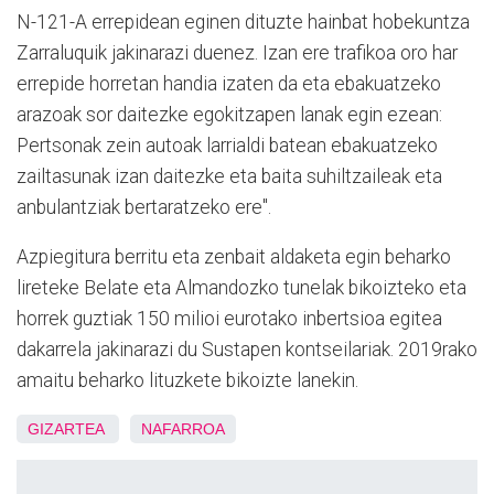
N-121-A errepidean eginen dituzte hainbat hobekuntza
Zarraluquik jakinarazi duenez. Izan ere trafikoa oro har
errepide horretan handia izaten da eta ebakuatzeko
arazoak sor daitezke egokitzapen lanak egin ezean:
Pertsonak zein autoak larrialdi batean ebakuatzeko
zailtasunak izan daitezke eta baita suhiltzaileak eta
anbulantziak bertaratzeko ere".
Azpiegitura berritu eta zenbait aldaketa egin beharko
lireteke Belate eta Almandozko tunelak bikoizteko eta
horrek guztiak 150 milioi eurotako inbertsioa egitea
dakarrela jakinarazi du Sustapen kontseilariak. 2019rako
amaitu beharko lituzkete bikoizte lanekin.
GIZARTEA
NAFARROA