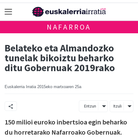
NAFARROA
Belateko eta Almandozko
tunelak bikoiztu beharko
ditu Gobernuak 2019rako
Euskalerria Irratia
2015eko martxoaren 25a
Entzun
Itzuli
150 milioi euroko inbertsioa egin beharko
du horretarako Nafarroako Gobernuak.