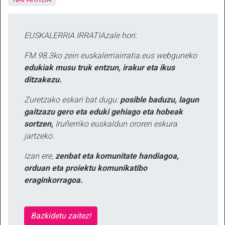
EUSKALERRIA IRRATIAzale hori:
FM 98.3ko zein euskalerriairratia.eus webguneko
edukiak musu truk entzun, irakur eta ikus
ditzakezu.
Zuretzako eskari bat dugu:
posible baduzu, lagun
gaitzazu gero eta eduki gehiago eta hobeak
sortzen,
Iruñerriko euskaldun ororen eskura
jartzeko.
Izan ere,
zenbat eta komunitate handiagoa,
orduan eta proiektu komunikatibo
eraginkorragoa.
Bazkidetu zaitez!