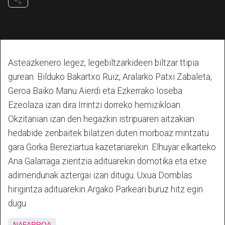
Asteazkenero legez, legebiltzarkideen biltzar ttipia
gurean. Bilduko Bakartxo Ruiz, Aralarko Patxi Zabaleta,
Geroa Baiko Manu Aierdi eta Ezkerrako Ioseba
Ezeolaza izan dira Irrintzi dorreko hemizikloan.
Okzitanian izan den hegazkin istripuaren aitzakian
hedabide zenbaitek bilatzen duten morboaz mintzatu
gara Gorka Bereziartua kazetariarekin. Elhuyar elkarteko
Ana Galarraga zientzia adituarekin domotika eta etxe
adimendunak aztergai izan ditugu. Uxua Domblas
hirigintza adituarekin Argako Parkeari buruz hitz egin
dugu.
NAFARROA