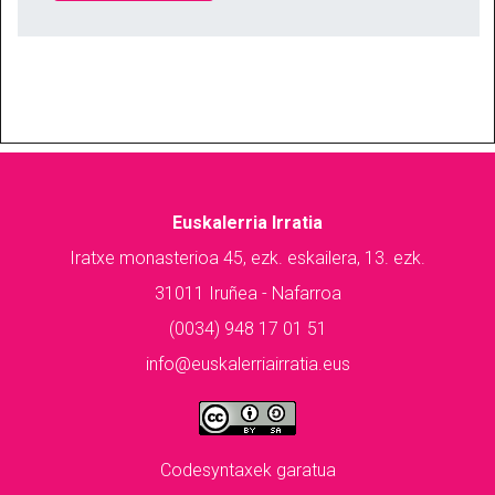
Euskalerria Irratia
Iratxe monasterioa 45, ezk. eskailera, 13. ezk.
31011 Iruñea - Nafarroa
(0034) 948 17 01 51
info@euskalerriairratia.eus
Codesyntaxek garatua