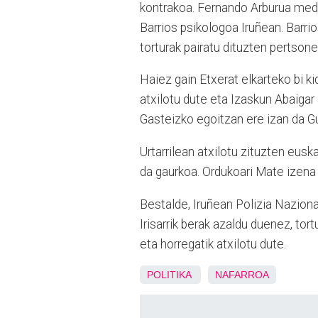
kontrakoa. Fernando Arburua medi
Barrios psikologoa Iruñean. Barri
torturak pairatu dituzten pertsone
Haiez gain Etxerat elkarteko bi ki
atxilotu dute eta Izaskun Abaigar
Gasteizko egoitzan ere izan da Gu
Urtarrilean atxilotu zituzten eus
da gaurkoa. Ordukoari Mate izena j
Bestalde, Iruñean Polizia Nazional
Irisarrik berak azaldu duenez, tort
eta horregatik atxilotu dute.
POLITIKA
NAFARROA