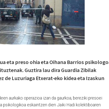
a eta preso ohia eta Oihana Barrios psikologo
ituztenak. Guztira lau dira Guardia Zibilak
z de Luzuriaga Etxerat-eko kidea eta Izaskun
een aurkako operazioa izan da gaurkoa, bereziki presoei
a psikologikoa eskaintzen dien Jaiki Hadi kolektiboaren