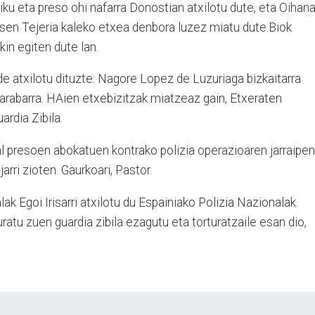
ku eta preso ohi nafarra Donostian atxilotu dute, eta Oihan
osen Tejeria kaleko etxea denbora luzez miatu dute.Biok
kin egiten dute lan.
de atxilotu dituzte: Nagore Lopez de Luzuriaga bizkaitarra
 arabarra. HAien etxebizitzak miatzeaz gain, Etxeraten
ardia Zibila.
kal presoen abokatuen kontrako polizia operazioaren jarraipe
arri zioten. Gaurkoari, Pastor.
ak Egoi Irisarri atxilotu du Espainiako Polizia Nazionalak.
uratu zuen guardia zibila ezagutu eta torturatzaile esan dio,