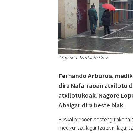
Argazkia: Martxelo Diaz
Fernando Arburua, mediku
dira Nafarraoan atxilotu d
atxilotukoak. Nagore Lope
Abaigar dira beste biak.
Euskal presoen sostengurako tald
medikuntza laguntza zein laguntz