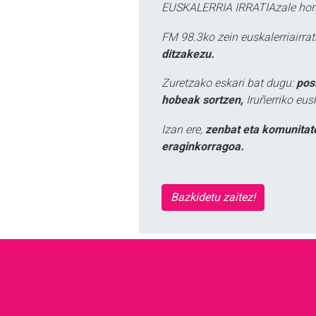
EUSKALERRIA IRRATIAzale hori
FM 98.3ko zein euskalerriairr
ditzakezu.
Zuretzako eskari bat dugu:
pos
hobeak sortzen,
Iruñerriko eus
Izan ere,
zenbat eta komunitat
eraginkorragoa.
Bazkidetu zaitez!