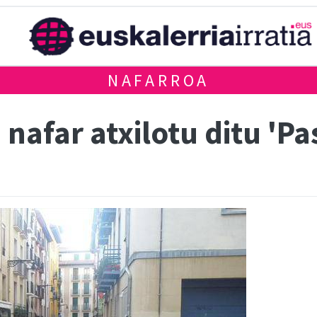
NAFARROA
 nafar atxilotu ditu 'P