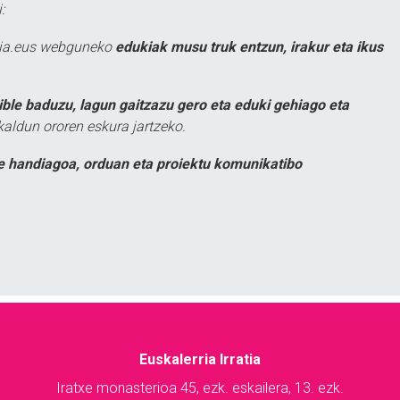
:
atia.eus webguneko
edukiak musu truk entzun, irakur eta ikus
ible baduzu, lagun gaitzazu gero eta eduki gehiago eta
kaldun ororen eskura jartzeko.
e handiagoa, orduan eta proiektu komunikatibo
Euskalerria Irratia
Iratxe monasterioa 45, ezk. eskailera, 13. ezk.