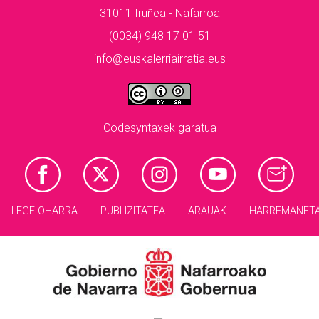
31011 Iruñea - Nafarroa
(0034) 948 17 01 51
info@euskalerriairratia.eus
Codesyntaxek garatua
LEGE OHARRA
PUBLIZITATEA
ARAUAK
HARREMANET