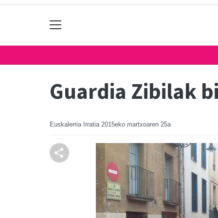
Guardia Zibilak bi
Euskalerria Irratia
2015eko martxoaren 25a