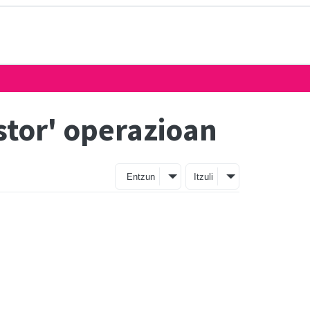
astor' operazioan
Entzun
Itzuli