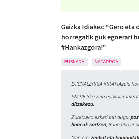
Gaizka Idiakez: “Gero eta
horregatik guk egoerari 
#Hankazgora!”
EUSKARA
NAFARROA
EUSKALERRIA IRRATIAzale hori
FM 98.3ko zein euskalerriairr
ditzakezu.
Zuretzako eskari bat dugu:
pos
hobeak sortzen,
Iruñerriko eus
Izan ere,
zenbat eta komunitat