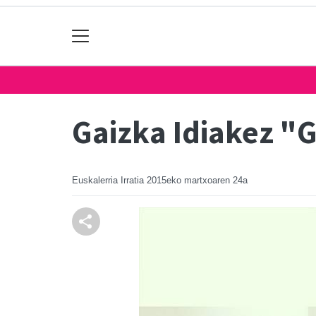
Gaizka Idiakez "G
Euskalerria Irratia
2015eko martxoaren 24a