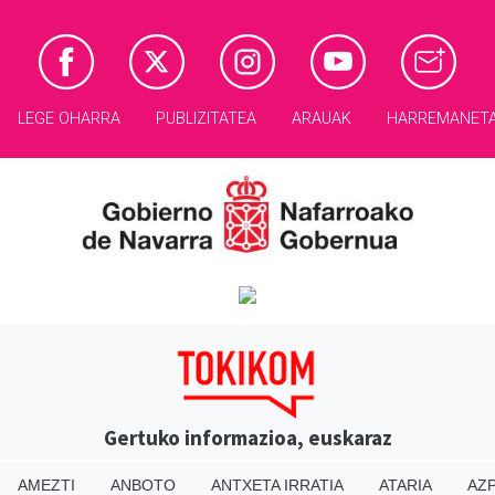
LEGE OHARRA
PUBLIZITATEA
ARAUAK
HARREMANET
Gertuko informazioa, euskaraz
AMEZTI
ANBOTO
ANTXETA IRRATIA
ATARIA
AZP