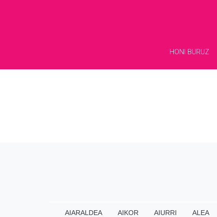
HONI BURUZ
AIARALDEA
AIKOR
AIURRI
ALEA