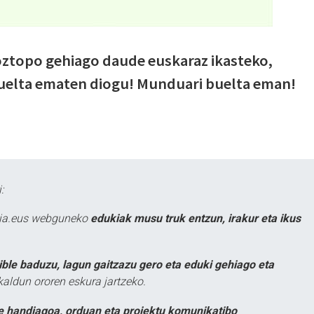
 oztopo gehiago daude euskaraz ikasteko,
buelta ematen diogu! Munduari buelta eman!
:
atia.eus webguneko
edukiak musu truk entzun, irakur eta ikus
ible baduzu, lagun gaitzazu gero eta eduki gehiago eta
kaldun ororen eskura jartzeko.
e handiagoa, orduan eta proiektu komunikatibo