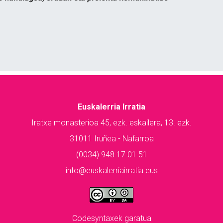
Euskalerria Irratia
Iratxe monasterioa 45, ezk. eskailera, 13. ezk.
31011 Iruñea - Nafarroa
(0034) 948 17 01 51
info@euskalerriairratia.eus
Codesyntaxek garatua