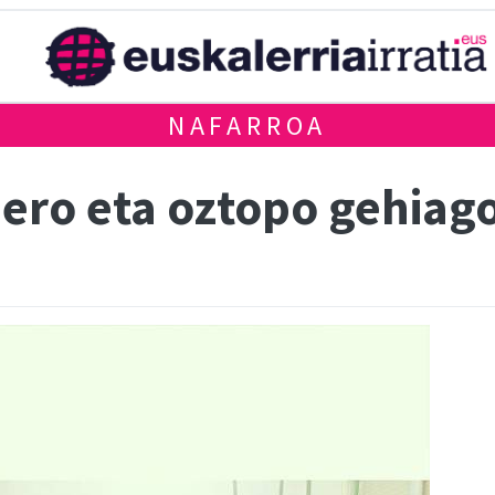
NAFARROA
ero eta oztopo gehiago