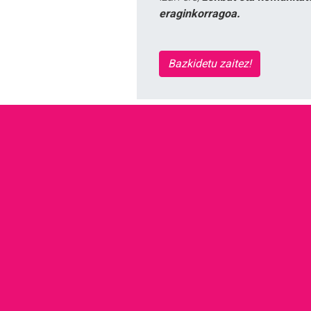
eraginkorragoa.
Bazkidetu zaitez!