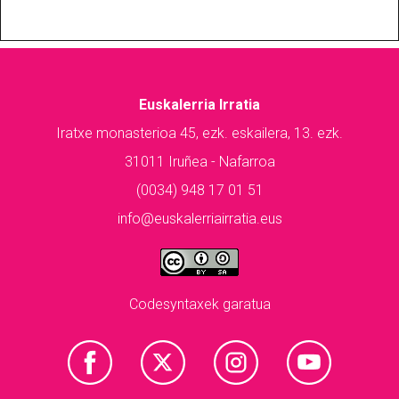
Euskalerria Irratia
Iratxe monasterioa 45, ezk. eskailera, 13. ezk.
31011 Iruñea - Nafarroa
(0034) 948 17 01 51
info@euskalerriairratia.eus
Codesyntaxek garatua