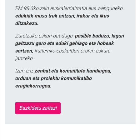
FM 98.3ko zein euskalerriairratia.eus webguneko
edukiak musu truk entzun, irakur eta ikus
ditzakezu.
Zuretzako eskari bat dugu:
posible baduzu, lagun
gaitzazu gero eta eduki gehiago eta hobeak
sortzen,
Iruñerriko euskaldun ororen eskura
jartzeko.
Izan ere,
zenbat eta komunitate handiagoa,
orduan eta proiektu komunikatibo
eraginkorragoa.
Bazkidetu zaitez!