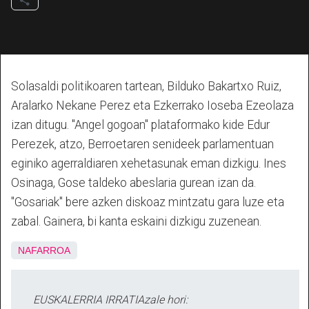
Solasaldi politikoaren tartean, Bilduko Bakartxo Ruiz,
Aralarko Nekane Perez eta Ezkerrako Ioseba Ezeolaza
izan ditugu. "Angel gogoan" plataformako kide Edur
Perezek, atzo, Berroetaren senideek parlamentuan
eginiko agerraldiaren xehetasunak eman dizkigu. Ines
Osinaga, Gose taldeko abeslaria gurean izan da.
"Gosariak" bere azken diskoaz mintzatu gara luze eta
zabal. Gainera, bi kanta eskaini dizkigu zuzenean.
NAFARROA
EUSKALERRIA IRRATIAzale hori: