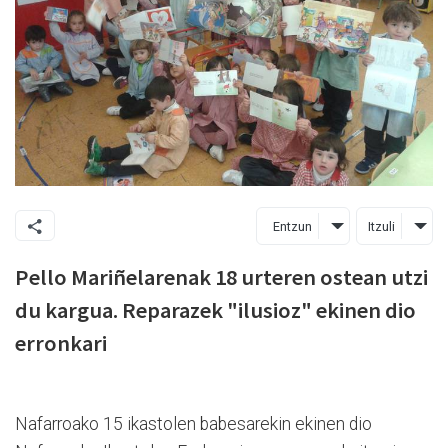
Entzun
Itzuli
Pello Mariñelarenak 18 urteren ostean utzi
du kargua. Reparazek "ilusioz" ekinen dio
erronkari
Nafarroako 15 ikastolen babesarekin ekinen dio