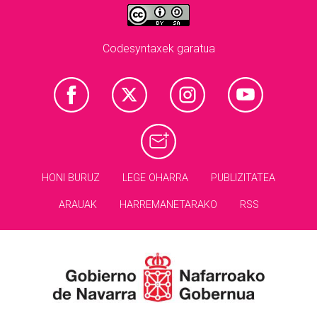
Codesyntaxek garatua
HONI BURUZ
LEGE OHARRA
PUBLIZITATEA
ARAUAK
HARREMANETARAKO
RSS