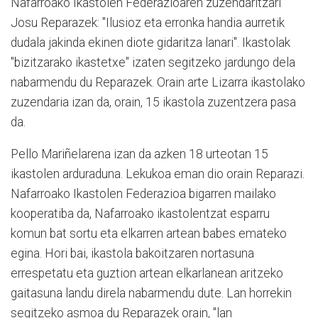
Nafarroako Ikastolen Federazioaren zuzendaritzari
Josu Reparazek: "Ilusioz eta erronka handia aurretik
dudala jakinda ekinen diote gidaritza lanari". Ikastolak
"bizitzarako ikastetxe" izaten segitzeko jardungo dela
nabarmendu du Reparazek. Orain arte Lizarra ikastolako
zuzendaria izan da, orain, 15 ikastola zuzentzera pasa
da.
Pello Mariñelarena izan da azken 18 urteotan 15
ikastolen arduraduna. Lekukoa eman dio orain Reparazi.
Nafarroako Ikastolen Federazioa bigarren mailako
kooperatiba da, Nafarroako ikastolentzat esparru
komun bat sortu eta elkarren artean babes emateko
egina. Hori bai, ikastola bakoitzaren nortasuna
errespetatu eta guztion artean elkarlanean aritzeko
gaitasuna landu direla nabarmendu dute. Lan horrekin
segitzeko asmoa du Reparazek orain, "lan