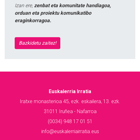
Izan ere,
zenbat eta komunitate handiagoa,
orduan eta proiektu komunikatibo
eraginkorragoa.
Bazkidetu zaitez!
Euskalerria Irratia
Iratxe monasterioa 45, ezk. eskailera, 13. ezk.
31011 Iruñea - Nafarroa
(0034) 948 17 01 51
info@euskalerriairratia.eus