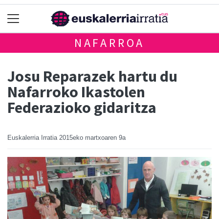
NAFARROA
Josu Reparazek hartu du
Nafarroko Ikastolen
Federazioko gidaritza
Euskalerria Irratia
2015eko martxoaren 9a