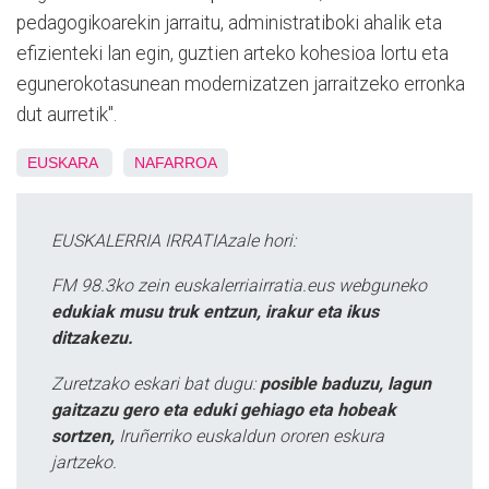
pedagogikoarekin jarraitu, administratiboki ahalik eta
efizienteki lan egin, guztien arteko kohesioa lortu eta
egunerokotasunean modernizatzen jarraitzeko erronka
dut aurretik".
EUSKARA
NAFARROA
EUSKALERRIA IRRATIAzale hori:
FM 98.3ko zein euskalerriairratia.eus webguneko
edukiak musu truk entzun, irakur eta ikus
ditzakezu.
Zuretzako eskari bat dugu:
posible baduzu, lagun
gaitzazu gero eta eduki gehiago eta hobeak
sortzen,
Iruñerriko euskaldun ororen eskura
jartzeko.