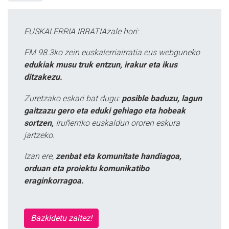
EUSKALERRIA IRRATIAzale hori:
FM 98.3ko zein euskalerriairratia.eus webguneko
edukiak musu truk entzun, irakur eta ikus
ditzakezu.
Zuretzako eskari bat dugu:
posible baduzu, lagun
gaitzazu gero eta eduki gehiago eta hobeak
sortzen,
Iruñerriko euskaldun ororen eskura
jartzeko.
Izan ere,
zenbat eta komunitate handiagoa,
orduan eta proiektu komunikatibo
eraginkorragoa.
Bazkidetu zaitez!