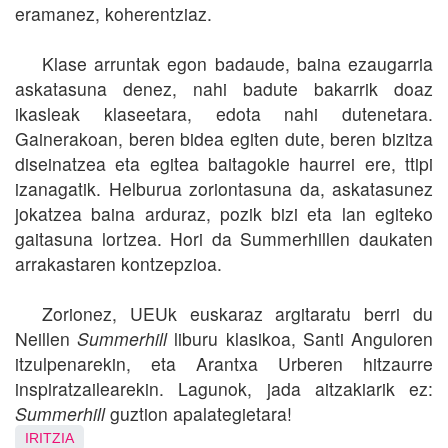
eramanez, koherentziaz.
Klase arruntak egon badaude, baina ezaugarria
askatasuna denez, nahi badute bakarrik doaz
ikasleak klaseetara, edota nahi dutenetara.
Gainerakoan, beren bidea egiten dute, beren bizitza
diseinatzea eta egitea baitagokie haurrei ere, ttipi
izanagatik. Helburua zoriontasuna da, askatasunez
jokatzea baina arduraz, pozik bizi eta lan egiteko
gaitasuna lortzea. Hori da Summerhillen daukaten
arrakastaren kontzepzioa.
Zorionez, UEUk euskaraz argitaratu berri du
Neillen
Summerhill
liburu klasikoa, Santi Anguloren
itzulpenarekin, eta Arantxa Urberen hitzaurre
inspiratzailearekin. Lagunok, jada aitzakiarik ez:
Summerhill
guztion apalategietara!
IRITZIA