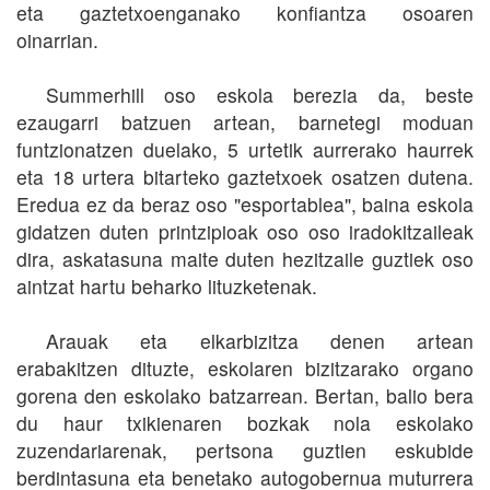
eta gaztetxoenganako konfiantza osoaren
oinarrian.
Summerhill oso eskola berezia da, beste
ezaugarri batzuen artean, barnetegi moduan
funtzionatzen duelako, 5 urtetik aurrerako haurrek
eta 18 urtera bitarteko gaztetxoek osatzen dutena.
Eredua ez da beraz oso "esportablea", baina eskola
gidatzen duten printzipioak oso oso iradokitzaileak
dira, askatasuna maite duten hezitzaile guztiek oso
aintzat hartu beharko lituzketenak.
Arauak eta elkarbizitza denen artean
erabakitzen dituzte, eskolaren bizitzarako organo
gorena den eskolako batzarrean. Bertan, balio bera
du haur txikienaren bozkak nola eskolako
zuzendariarenak, pertsona guztien eskubide
berdintasuna eta benetako autogobernua muturrera