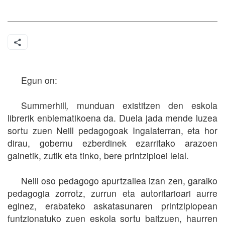
Egun on:
Summerhill
,
munduan existitzen den eskola
librerik enblematikoena da. Duela jada mende luzea
sortu zuen Neill pedagogoak Ingalaterran, eta hor
dirau, gobernu ezberdinek ezarritako arazoen
gainetik, zutik eta tinko, bere printzipioei leial.
Neill oso pedagogo apurtzailea izan zen, garaiko
pedagogia zorrotz, zurrun eta autoritarioari aurre
eginez, erabateko askatasunaren printzipiopean
funtzionatuko zuen eskola sortu baitzuen, haurren