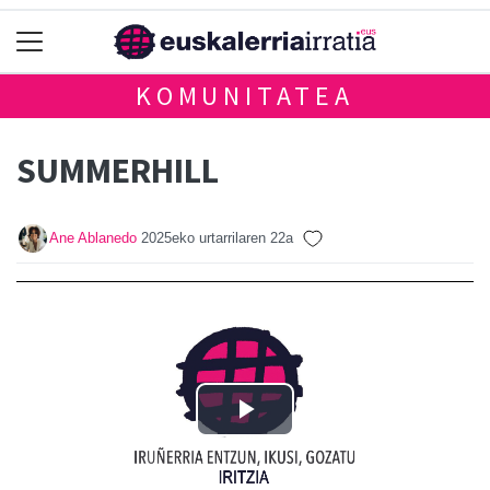
KOMUNITATEA
SUMMERHILL
Ane Ablanedo
2025eko urtarrilaren 22a