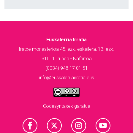
Euskalerria Irratia
Iratxe monasterioa 45, ezk. eskailera, 13. ezk.
31011 Iruñea - Nafarroa
(0034) 948 17 01 51
info@euskalerriairratia.eus
Codesyntaxek garatua