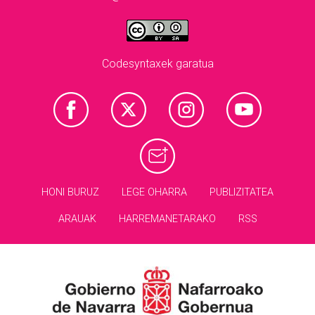
Codesyntaxek garatua
HONI BURUZ
LEGE OHARRA
PUBLIZITATEA
ARAUAK
HARREMANETARAKO
RSS