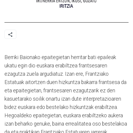
Berriki Baionako epaitegietan herritar bati epaileak
ukatu egin dio euskara erabiltzea frantsesaren
ezagutza zuela argudiatuz. Izan ere, Frantziako
Estatuak aitortzen duen hizkuntza bakarra frantsesa da
eta epaitegietan, frantsesaren ezagutzarik ez den
kasuetarako soilik onartu izan dute interpretazioaren
bidez euskara edo bestelako hizkuntzak erabiltzea.
Hegoaldeko epaitegietan, euskara erabiltzeko aukera
izan beharko genuke, baina errealitatea oso bestelakoa
da eta praktikan Frantziako Estatuaren jarrerak