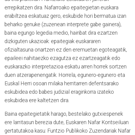
errepikatzen dira. Nafarroako epaitegietan euskara
erabiltzea eskatuaz gero, eskubide hori bermatua izan
beharko genuke (zuzenean interprete gabe gainera),
baina egungo legedia medio, hainbat dira ezartzen
dizkiguten ukazioak: epaitegiak euskararen
ofizialtasuna onartzen ez den eremuetan egoteagatik,
epaileei nahitaezko ezagutza ez ezartzeagatik edo
euskarazko interpretazioa eskatu arren horrek sortzen
duen atzerapenengatik. Horrela, egunero-egunero eta
Euskal Herri osoan milaka herritarren defentsarako
eskubidea edo babes judizial eraginkorra izateko
eskubidea ere kaltetzen dira.
Baina epaitegietatik harago, bestelako gutxiespenek
ere larritasun berezia dute, Euskaren Nafar Kontseiluan
gertatutakoa kasu: Funtzio Publikoko Zuzendariak Nafar