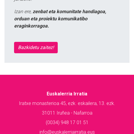
Izan ere,
zenbat eta komunitate handiagoa,
orduan eta proiektu komunikatibo
eraginkorragoa.
Bazkidetu zaitez!
Euskalerria Irratia
Iratxe monasterioa 45, ezk. eskailera, 13. ezk.
31011 Iruñea - Nafarroa
(0034) 948 17 01 51
info@euskalerriairratia.eus