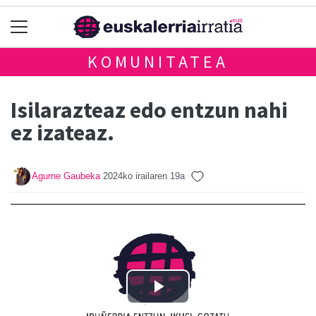
KOMUNITATEA
Isilarazteaz edo entzun nahi
ez izateaz.
Agurne Gaubeka
2024ko irailaren 19a