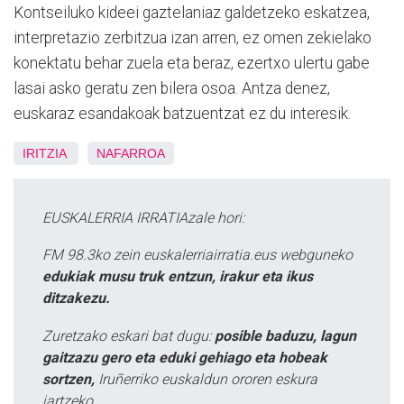
Kontseiluko kideei gaztelaniaz galdetzeko eskatzea,
interpretazio zerbitzua izan arren, ez omen zekielako
konektatu behar zuela eta beraz, ezertxo ulertu gabe
lasai asko geratu zen bilera osoa. Antza denez,
euskaraz esandakoak batzuentzat ez du interesik.
IRITZIA
NAFARROA
EUSKALERRIA IRRATIAzale hori:
FM 98.3ko zein euskalerriairratia.eus webguneko
edukiak musu truk entzun, irakur eta ikus
ditzakezu.
Zuretzako eskari bat dugu:
posible baduzu, lagun
gaitzazu gero eta eduki gehiago eta hobeak
sortzen,
Iruñerriko euskaldun ororen eskura
jartzeko.