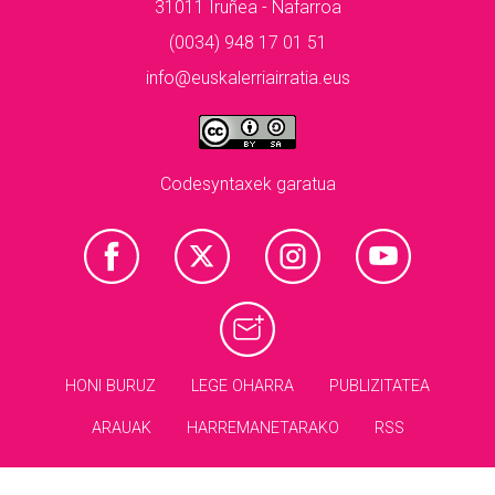
31011 Iruñea - Nafarroa
(0034) 948 17 01 51
info@euskalerriairratia.eus
Codesyntaxek garatua
HONI BURUZ
LEGE OHARRA
PUBLIZITATEA
ARAUAK
HARREMANETARAKO
RSS