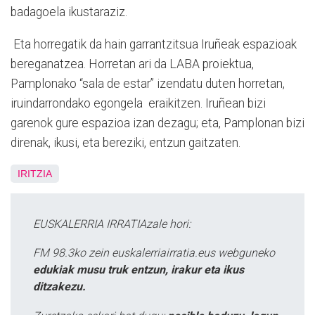
badagoela ikustaraziz.
Eta horregatik da hain garrantzitsua Iruñeak espazioak
bereganatzea. Horretan ari da LABA proiektua,
Pamplonako “sala de estar” izendatu duten horretan,
iruindarrondako egongela eraikitzen. Iruñean bizi
garenok gure espazioa izan dezagu; eta, Pamplonan bizi
direnak, ikusi, eta bereziki, entzun gaitzaten.
IRITZIA
EUSKALERRIA IRRATIAzale hori:
FM 98.3ko zein euskalerriairratia.eus webguneko
edukiak musu truk entzun, irakur eta ikus
ditzakezu.