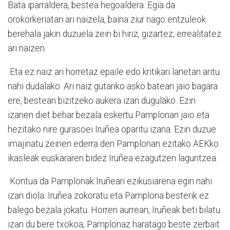
Bata iparraldera, bestea hegoaldera. Egia da
orokorkeriatan ari naizela, baina ziur nago entzuleok
berehala jakin duzuela zein bi hiriz, gizartez, errealitatez
ari naizen.
Eta ez naiz ari horretaz epaile edo kritikari lanetan aritu
nahi dudalako. Ari naiz gutariko asko batean jaio bagara
ere, bestean bizitzeko aukera izan dugulako. Ezin
izanen diet behar bezala eskertu Pamplonan jaio eta
hezitako nire gurasoei Iruñea oparitu izana. Ezin duzue
imajinatu zeinen ederra den Pamplonan ezitako AEKko
ikasleak euskararen bidez Iruñea ezagutzen laguntzea.
Kontua da Pamplonak Iruñeari ezikusiarena egin nahi
izan diola. Iruñea zokoratu eta Pamplona besterik ez
balego bezala jokatu. Horren aurrean, Iruñeak beti bilatu
izan du bere txokoa, Pamplonaz haratago beste zerbait