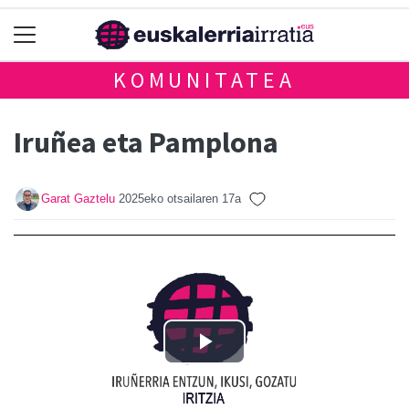
KOMUNITATEA
Iruñea eta Pamplona
Garat Gaztelu
2025eko otsailaren 17a