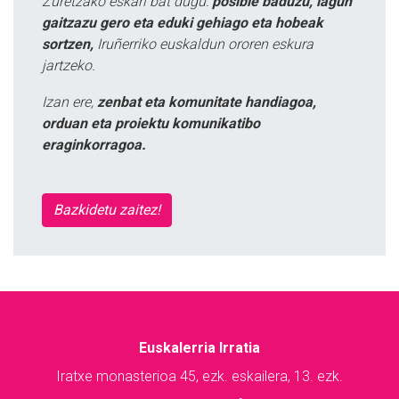
Zuretzako eskari bat dugu:
posible baduzu, lagun
gaitzazu gero eta eduki gehiago eta hobeak
sortzen,
Iruñerriko euskaldun ororen eskura
jartzeko.
Izan ere,
zenbat eta komunitate handiagoa,
orduan eta proiektu komunikatibo
eraginkorragoa.
Bazkidetu zaitez!
Euskalerria Irratia
Iratxe monasterioa 45, ezk. eskailera, 13. ezk.