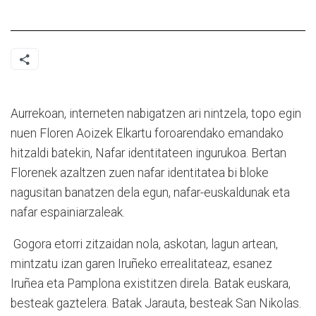
Aurrekoan, interneten nabigatzen ari nintzela, topo egin
nuen Floren Aoizek Elkartu foroarendako emandako
hitzaldi batekin, Nafar identitateen ingurukoa. Bertan
Florenek azaltzen zuen nafar identitatea bi bloke
nagusitan banatzen dela egun, nafar-euskaldunak eta
nafar espainiarzaleak.
Gogora etorri zitzaidan nola, askotan, lagun artean,
mintzatu izan garen Iruñeko errealitateaz, esanez
Iruñea eta Pamplona existitzen direla. Batak euskara,
besteak gaztelera. Batak Jarauta, besteak San Nikolas.