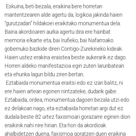
Eskuina, beti bezala, eraikina bere horretan
mantentzearen alde agertu da, logikoa jakinda haien
“gurutzadan” hildakoei eraikitako monumentua dela.
Baina akordioaren aurka agertu dira ere hainbat
memoria elkarte eta, bai Iruñeko, bai Nafarroako
gobernuko bazkide diren Contigo-Zurekineko kideak.
Haien ustez erakina eraistea beste aukerarik ez dago.
Horren aldeko manifestazioa egin zuten larunbatean
eta ehunka lagun bildu ziren bertan.
Eztabaida monumentua eraitsi edo ez izan balitz, ni
ere haien artean egonen nintzateke, dudarik gabe.
Eztabaida, ordea, monumentua dagoen bezala utzi edo
ez delakoan nago, eta eztabaida horretan argi dut ez
dudala beste 82 urtez faxismoari gorazarre eginen dion
eraikinik nahi nire hirian. Eta hori da akordioak
ahalbidetzen duena, faxismoa goratzen duen eraikina