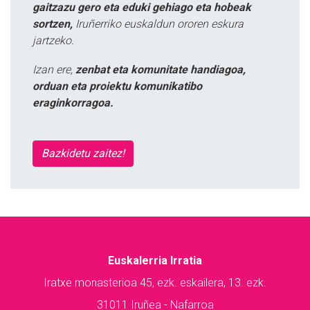
gaitzazu gero eta eduki gehiago eta hobeak
sortzen,
Iruñerriko euskaldun ororen eskura
jartzeko.
Izan ere,
zenbat eta komunitate handiagoa,
orduan eta proiektu komunikatibo
eraginkorragoa.
Bazkidetu zaitez!
Euskalerria Irratia
Iratxe monasterioa 45, ezk. eskailera, 13. ezk.
31011 Iruñea - Nafarroa