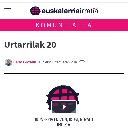
KOMUNITATEA
Urtarrilak 20
Garat Gaztelu
2025eko urtarrilaren 20a