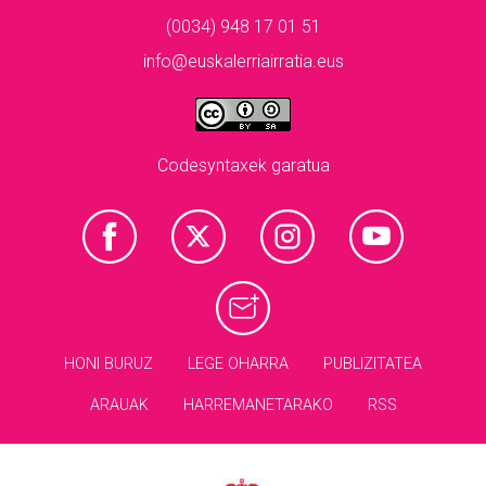
(0034) 948 17 01 51
info@euskalerriairratia.eus
Codesyntaxek garatua
HONI BURUZ
LEGE OHARRA
PUBLIZITATEA
ARAUAK
HARREMANETARAKO
RSS