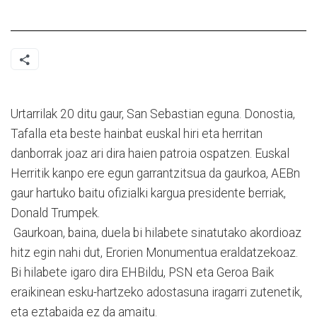
Urtarrilak 20 ditu gaur, San Sebastian eguna. Donostia,
Tafalla eta beste hainbat euskal hiri eta herritan
danborrak joaz ari dira haien patroia ospatzen. Euskal
Herritik kanpo ere egun garrantzitsua da gaurkoa, AEBn
gaur hartuko baitu ofizialki kargua presidente berriak,
Donald Trumpek.
Gaurkoan, baina, duela bi hilabete sinatutako akordioaz
hitz egin nahi dut, Erorien Monumentua eraldatzekoaz.
Bi hilabete igaro dira EHBildu, PSN eta Geroa Baik
eraikinean esku-hartzeko adostasuna iragarri zutenetik,
eta eztabaida ez da amaitu.