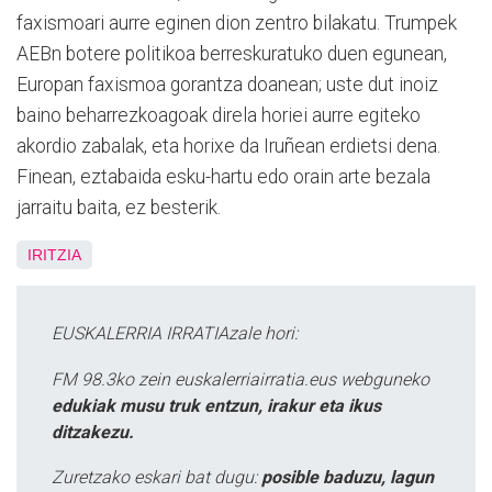
faxismoari aurre eginen dion zentro bilakatu. Trumpek
AEBn botere politikoa berreskuratuko duen egunean,
Europan faxismoa gorantza doanean; uste dut inoiz
baino beharrezkoagoak direla horiei aurre egiteko
akordio zabalak, eta horixe da Iruñean erdietsi dena.
Finean, eztabaida esku-hartu edo orain arte bezala
jarraitu baita, ez besterik.
IRITZIA
EUSKALERRIA IRRATIAzale hori:
FM 98.3ko zein euskalerriairratia.eus webguneko
edukiak musu truk entzun, irakur eta ikus
ditzakezu.
Zuretzako eskari bat dugu:
posible baduzu, lagun