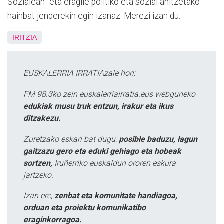
Sozialean- eta eragile politiko eta sozial anitzetako
hainbat jenderekin egin izanaz. Merezi izan du.
IRITZIA
EUSKALERRIA IRRATIAzale hori:
FM 98.3ko zein euskalerriairratia.eus webguneko
edukiak musu truk entzun, irakur eta ikus
ditzakezu.
Zuretzako eskari bat dugu:
posible baduzu, lagun
gaitzazu gero eta eduki gehiago eta hobeak
sortzen,
Iruñerriko euskaldun ororen eskura
jartzeko.
Izan ere,
zenbat eta komunitate handiagoa,
orduan eta proiektu komunikatibo
eraginkorragoa.