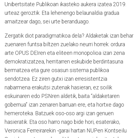
Unibertsitate Publikoan ikasteko aukera izatea 2019.
urteaz geroztik. Eta lehenengo belaunaldia gradua
amaitzear dago, sei urte beranduago.
Zergatik diot paradigmatikoa dela? Aldaketak izan behar
zuenaren funtsa biltzen zuelako neurri horrek: ordura
arte OPUS DEIren eta eliteen monopolioa izan zena
demokratizatzea, herritarren eskubide berdintasuna
bermatzea eta gure osasun sistema publikoa
sendotzea. Ez ziren gutxi izan erresistentzia
nabarmena erakutsi zutenak hasieran, ez soilik
eskuinaren edo PSNren aldetik, baita “aldaketaren
gobernua” izan zenaren barruan ere, eta hortxe dago
hemeroteka. Batzuek oso-oso argi izan genuen
hasieratik. Eta oso harro nago bide hori, esaterako,
Veronica Ferreirarekin -garai hartan NUPen Kontseilu