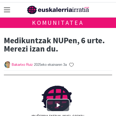
KOMUNITATEA
Medikuntzak NUPen, 6 urte.
Merezi izan du.
Bakartxo Ruiz
2025eko ekainaren 3a