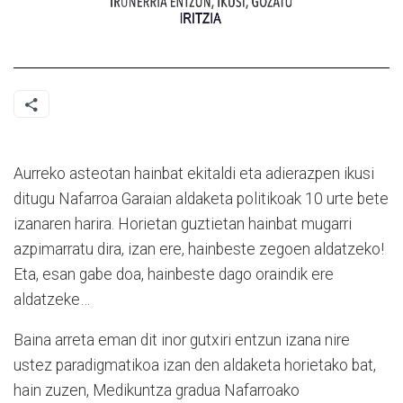
Aurreko asteotan hainbat ekitaldi eta adierazpen ikusi
ditugu Nafarroa Garaian aldaketa politikoak 10 urte bete
izanaren harira. Horietan guztietan hainbat mugarri
azpimarratu dira, izan ere, hainbeste zegoen aldatzeko!
Eta, esan gabe doa, hainbeste dago oraindik ere
aldatzeke…
Baina arreta eman dit inor gutxiri entzun izana nire
ustez paradigmatikoa izan den aldaketa horietako bat,
hain zuzen, Medikuntza gradua Nafarroako