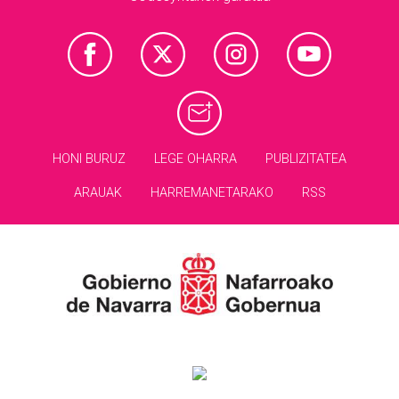
HONI BURUZ
LEGE OHARRA
PUBLIZITATEA
ARAUAK
HARREMANETARAKO
RSS