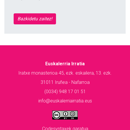
Bazkidetu zaitez!
Euskalerria Irratia
Iratxe monasterioa 45, ezk. eskailera, 13. ezk.
31011 Iruñea - Nafarroa
(0034) 948 17 01 51
info@euskalerriairratia.eus
Codesyntaxek garatua