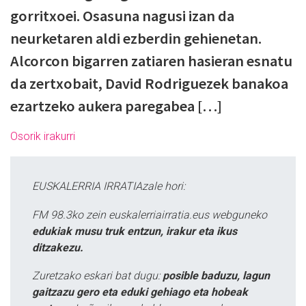
gorritxoei. Osasuna nagusi izan da
neurketaren aldi ezberdin gehienetan.
Alcorcon bigarren zatiaren hasieran esnatu
da zertxobait, David Rodriguezek banakoa
ezartzeko aukera paregabea […]
Osorik irakurri
EUSKALERRIA IRRATIAzale hori:
FM 98.3ko zein euskalerriairratia.eus webguneko
edukiak musu truk entzun, irakur eta ikus
ditzakezu.
Zuretzako eskari bat dugu:
posible baduzu, lagun
gaitzazu gero eta eduki gehiago eta hobeak