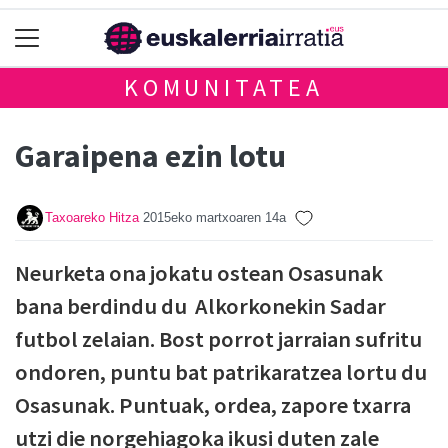
KOMUNITATEA
Garaipena ezin lotu
Taxoareko Hitza
2015eko martxoaren 14a
Neurketa ona jokatu ostean Osasunak
bana berdindu du Alkorkonekin Sadar
futbol zelaian. Bost porrot jarraian sufritu
ondoren, puntu bat patrikaratzea lortu du
Osasunak. Puntuak, ordea, zapore txarra
utzi die norgehiagoka ikusi duten zale