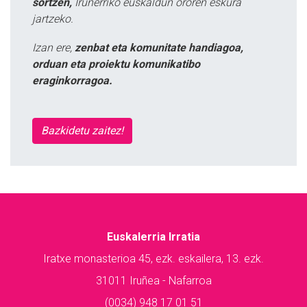
sortzen,
Iruñerriko euskaldun ororen eskura
jartzeko.
Izan ere,
zenbat eta komunitate handiagoa,
orduan eta proiektu komunikatibo
eraginkorragoa.
Bazkidetu zaitez!
Euskalerria Irratia
Iratxe monasterioa 45, ezk. eskailera, 13. ezk.
31011 Iruñea - Nafarroa
(0034) 948 17 01 51