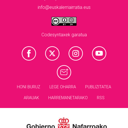
info@euskalerriairratia.eus
Codesyntaxek garatua
HONI BURUZ
LEGE OHARRA
PUBLIZITATEA
ARAUAK
HARREMANETARAKO
RSS