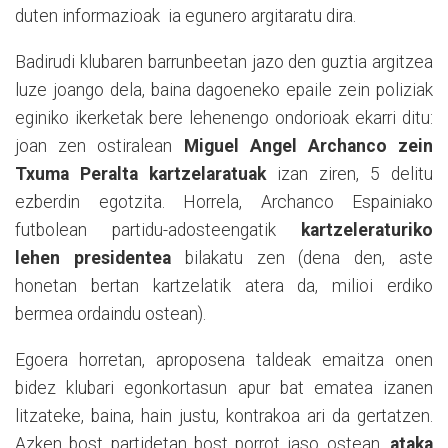
duten informazioak ia egunero argitaratu dira.
Badirudi klubaren barrunbeetan jazo den guztia argitzea
luze joango dela, baina dagoeneko epaile zein poliziak
eginiko ikerketak bere lehenengo ondorioak ekarri ditu:
joan zen ostiralean
Miguel Angel Archanco zein
Txuma Peralta kartzelaratuak
izan ziren, 5 delitu
ezberdin egotzita. Horrela, Archanco Espainiako
futbolean partidu-adosteengatik
kartzeleraturiko
lehen presidentea
bilakatu zen (dena den, aste
honetan bertan kartzelatik atera da, milioi erdiko
bermea ordaindu ostean).
Egoera horretan, aproposena taldeak emaitza onen
bidez klubari egonkortasun apur bat ematea izanen
litzateke, baina, hain justu, kontrakoa ari da gertatzen.
Azken bost partidetan bost porrot jaso ostean,
ataka