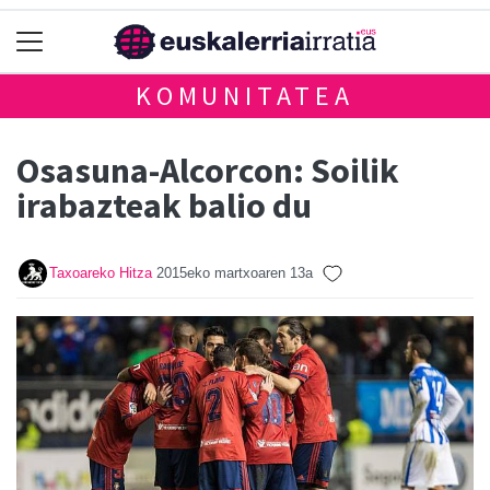
KOMUNITATEA
Osasuna-Alcorcon: Soilik
irabazteak balio du
Taxoareko Hitza
2015eko martxoaren 13a