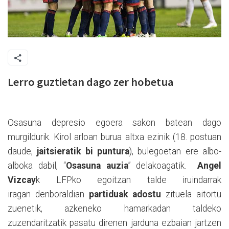
Lerro guztietan dago zer hobetua
Osasuna depresio egoera sakon batean dago
murgildurik. Kirol arloan burua altxa ezinik (18. postuan
daude,
jaitsieratik bi puntura
), bulegoetan ere albo-
alboka dabil, “
Osasuna auzia
” delakoagatik.
Angel
Vizcay
k LFPko egoitzan talde iruindarrak
iragan denboraldian
partiduak adostu
zituela aitortu
zuenetik, azkeneko hamarkadan taldeko
zuzendaritzatik pasatu direnen jarduna ezbaian jartzen