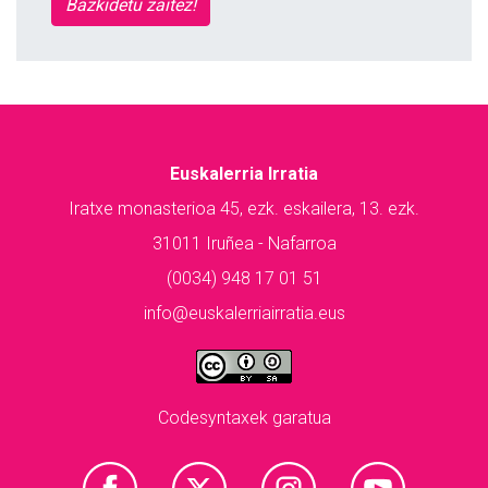
Bazkidetu zaitez!
Euskalerria Irratia
Iratxe monasterioa 45, ezk. eskailera, 13. ezk.
31011 Iruñea - Nafarroa
(0034) 948 17 01 51
info@euskalerriairratia.eus
Codesyntaxek garatua