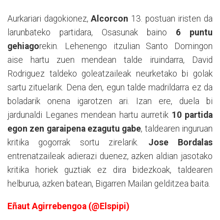
Aurkariari dagokionez,
Alcorcon
13. postuan iristen da
larunbateko partidara, Osasunak baino
6 puntu
gehiago
rekin. Lehenengo itzulian Santo Domingon
aise hartu zuen mendean talde iruindarra, David
Rodriguez taldeko goleatzaileak neurketako bi golak
sartu zituelarik. Dena den, egun talde madrildarra ez da
boladarik onena igarotzen ari. Izan ere, duela bi
jardunaldi Leganes mendean hartu aurretik
10 partida
egon zen garaipena ezagutu gabe
, taldearen inguruan
kritika gogorrak sortu zirelarik.
Jose Bordalas
entrenatzaileak adierazi duenez, azken aldian jasotako
kritika horiek guztiak ez dira bidezkoak, taldearen
helburua, azken batean, Bigarren Mailan gelditzea baita.
Eñaut Agirrebengoa (@Elspipi)