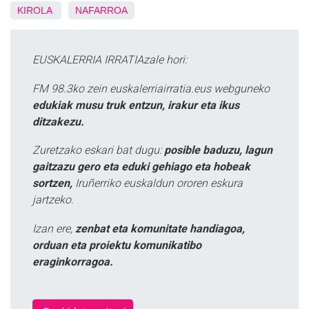
KIROLA
NAFARROA
EUSKALERRIA IRRATIAzale hori:
FM 98.3ko zein euskalerriairratia.eus webguneko
edukiak musu truk entzun, irakur eta ikus
ditzakezu.
Zuretzako eskari bat dugu:
posible baduzu, lagun
gaitzazu gero eta eduki gehiago eta hobeak
sortzen,
Iruñerriko euskaldun ororen eskura
jartzeko.
Izan ere,
zenbat eta komunitate handiagoa,
orduan eta proiektu komunikatibo
eraginkorragoa.