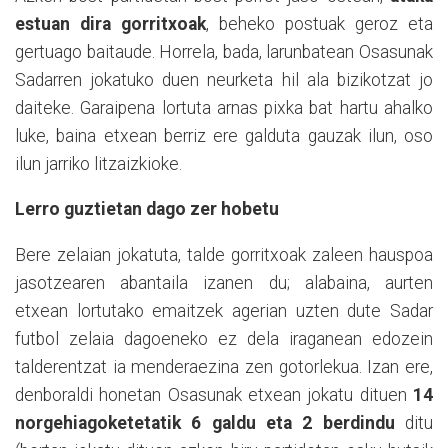
estuan dira gorritxoak
, beheko postuak geroz eta
gertuago baitaude. Horrela, bada, larunbatean Osasunak
Sadarren jokatuko duen neurketa hil ala bizikotzat jo
daiteke. Garaipena lortuta arnas pixka bat hartu ahalko
luke, baina etxean berriz ere galduta gauzak ilun, oso
ilun jarriko litzaizkioke.
Lerro guztietan dago zer hobetu
Bere zelaian jokatuta, talde gorritxoak zaleen hauspoa
jasotzearen abantaila izanen du; alabaina, aurten
etxean lortutako emaitzek agerian uzten dute Sadar
futbol zelaia dagoeneko ez dela iraganean edozein
talderentzat ia menderaezina zen gotorlekua. Izan ere,
denboraldi honetan Osasunak etxean jokatu dituen
14
norgehiagoketetatik 6 galdu eta 2 berdindu
ditu