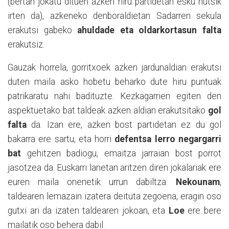
(bertan jokatu dituen azken hiru partidetan esku hutsik
irten da), azkeneko denboraldietan Sadarren sekula
erakutsi gabeko
ahuldade eta oldarkortasun falta
erakutsiz.
Gauzak horrela, gorritxoek azken jardunaldian erakutsi
duten maila asko hobetu beharko dute hiru puntuak
patrikaratu nahi badituzte. Kezkagarrien egiten den
aspektuetako bat taldeak azken aldian erakutsitako
gol
falta
da. Izan ere, azken bost partidetan ez du gol
bakarra ere sartu, eta horri
defentsa lerro negargarri
bat
gehitzen badiogu, emaitza jarraian bost porrot
jasotzea da. Euskarri lanetan aritzen diren jokalariak ere
euren maila onenetik urrun dabiltza.
Nekounam
,
taldearen lemazain izatera deituta zegoena, eragin oso
gutxi ari da izaten taldearen jokoan, eta
Loe
ere bere
mailatik oso behera dabil.