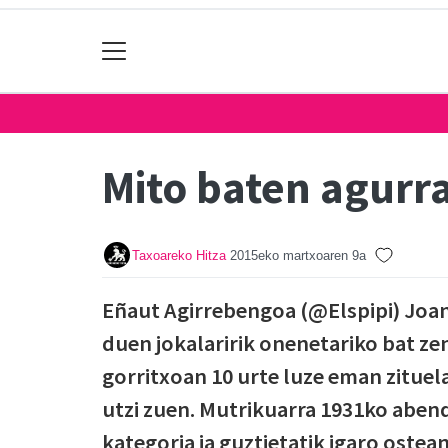
Mito baten agurr
Taxoareko Hitza
2015eko martxoaren 9a
Eñaut Agirrebengoa (@Elspipi) Joan 
duen jokalaririk onenetariko bat ze
gorritxoan 10 urte luze eman zituel
utzi zuen. Mutrikuarra 1931ko abend
kategoria ia guztietatik igaro ostea