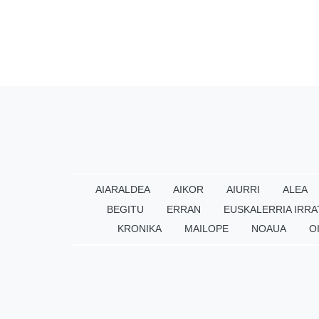
AIARALDEA
AIKOR
AIURRI
ALEA
BEGITU
ERRAN
EUSKALERRIA IRRA
KRONIKA
MAILOPE
NOAUA
O