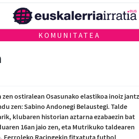
KOMUNITATEA
a
zen ostiralean Osasunako elastikoa inoiz jantz
ndu zen: Sabino Andonegi Belaustegi. Talde
arik, klubaren historian aztarna ezabaezin bat
uaren 16an jaio zen, eta Mutrikuko taldearen
n, Ferroleko Racingekin fitxatuta futbol