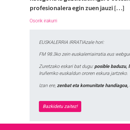
profesionalera egin zuen jauzi […]
Osorik irakurri
EUSKALERRIA IRRATIAzale hori:
FM 98.3ko zein euskalerriairratia.eus webg
Zuretzako eskari bat dugu:
posible baduzu, 
Iruñerriko euskaldun ororen eskura jartzeko.
Izan ere,
zenbat eta komunitate handiagoa, 
Bazkidetu zaitez!