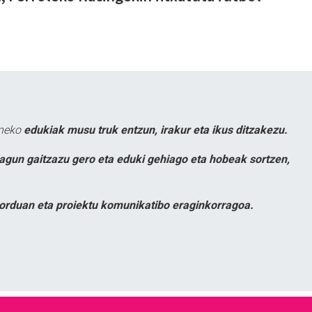
uneko
edukiak musu truk entzun, irakur eta ikus ditzakezu.
lagun gaitzazu gero eta eduki gehiago eta hobeak sortzen,
orduan eta proiektu komunikatibo eraginkorragoa.