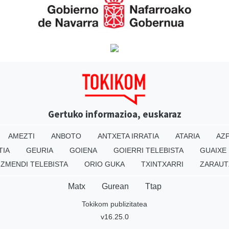
Gertuko informazioa, euskaraz
AMEZTI
ANBOTO
ANTXETA IRRATIA
ATARIA
AZP
TIA
GEURIA
GOIENA
GOIERRI TELEBISTA
GUAIXE
IZMENDI TELEBISTA
ORIO GUKA
TXINTXARRI
ZARAUT
Matx
Gurean
Ttap
Tokikom publizitatea
v16.25.0