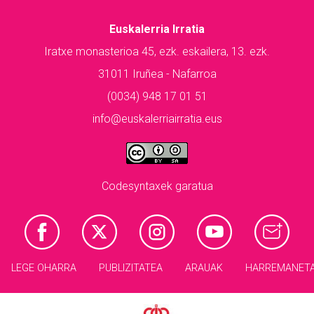
Euskalerria Irratia
Iratxe monasterioa 45, ezk. eskailera, 13. ezk.
31011 Iruñea - Nafarroa
(0034) 948 17 01 51
info@euskalerriairratia.eus
Codesyntaxek garatua
LEGE OHARRA
PUBLIZITATEA
ARAUAK
HARREMANET