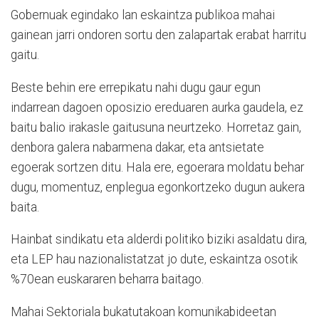
Gobernuak egindako lan eskaintza publikoa mahai
gainean jarri ondoren sortu den zalapartak erabat harritu
gaitu.
Beste behin ere errepikatu nahi dugu gaur egun
indarrean dagoen oposizio ereduaren aurka gaudela, ez
baitu balio irakasle gaitusuna neurtzeko. Horretaz gain,
denbora galera nabarmena dakar, eta antsietate
egoerak sortzen ditu. Hala ere, egoerara moldatu behar
dugu, momentuz, enplegua egonkortzeko dugun aukera
baita.
Hainbat sindikatu eta alderdi politiko biziki asaldatu dira,
eta LEP hau nazionalistatzat jo dute, eskaintza osotik
%70ean euskararen beharra baitago.
Mahai Sektoriala bukatutakoan komunikabideetan