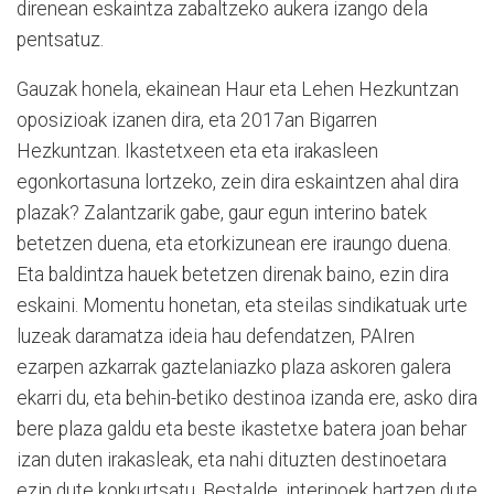
direnean eskaintza zabaltzeko aukera izango dela
pentsatuz.
Gauzak honela, ekainean Haur eta Lehen Hezkuntzan
oposizioak izanen dira, eta 2017an Bigarren
Hezkuntzan. Ikastetxeen eta eta irakasleen
egonkortasuna lortzeko, zein dira eskaintzen ahal dira
plazak? Zalantzarik gabe, gaur egun interino batek
betetzen duena, eta etorkizunean ere iraungo duena.
Eta baldintza hauek betetzen direnak baino, ezin dira
eskaini. Momentu honetan, eta steilas sindikatuak urte
luzeak daramatza ideia hau defendatzen, PAIren
ezarpen azkarrak gaztelaniazko plaza askoren galera
ekarri du, eta behin-betiko destinoa izanda ere, asko dira
bere plaza galdu eta beste ikastetxe batera joan behar
izan duten irakasleak, eta nahi dituzten destinoetara
ezin dute konkurtsatu. Bestalde, interinoek hartzen dute