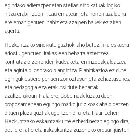
egindako adierazpenetan steilas sindikatuak logiko
hitza erabili zuen iritzia ematean, eta horren azalpena
ere eman genuen, nahiz eta azalpen hauek ez ziren
agertu.
Hezkuntzako sindikatu guztiok, aho batez, hiru eskaera
adostu genituen: irakasleen beharra aztertzea,
kontratazio zerrenden kudeaketaren irizpeak aldatzea
eta agintaldi osorako plangintza. Planifikazioa ez dute
egin guk espero genuen zorroztasun eta zehaztasunez
eta pedagogia eza erakutsi dute beharrak
azaltzerakoan. Hala ere, Gobernuak luzatu duen
proposamenean egungo marko jurizikoak ahalbidetzen
dituen plaza guztiak agertzen dira, eta Haur-Lehen
Hezkuntzako eskaintzak urte ezberdinetan egingo dira,
beti ere ratio eta irakaskuntza zuzeneko orduan jaisten