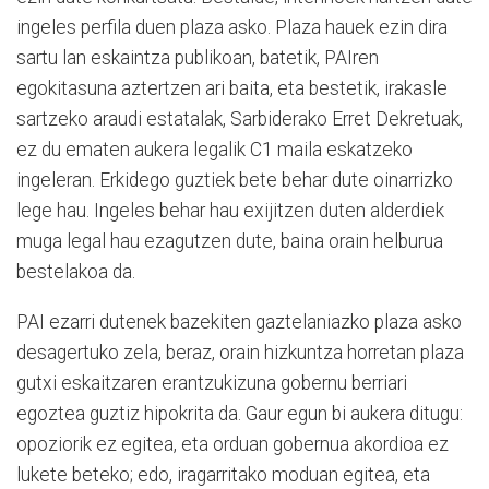
ingeles perfila duen plaza asko. Plaza hauek ezin dira
sartu lan eskaintza publikoan, batetik, PAIren
egokitasuna aztertzen ari baita, eta bestetik, irakasle
sartzeko araudi estatalak, Sarbiderako Erret Dekretuak,
ez du ematen aukera legalik C1 maila eskatzeko
ingeleran. Erkidego guztiek bete behar dute oinarrizko
lege hau. Ingeles behar hau exijitzen duten alderdiek
muga legal hau ezagutzen dute, baina orain helburua
bestelakoa da.
PAI ezarri dutenek bazekiten gaztelaniazko plaza asko
desagertuko zela, beraz, orain hizkuntza horretan plaza
gutxi eskaitzaren erantzukizuna gobernu berriari
egoztea guztiz hipokrita da. Gaur egun bi aukera ditugu:
opoziorik ez egitea, eta orduan gobernua akordioa ez
lukete beteko; edo, iragarritako moduan egitea, eta