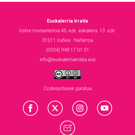
Euskalerria Irratia
Iratxe monasterioa 45, ezk. eskailera, 13. ezk.
31011 Iruñea - Nafarroa
(0034) 948 17 01 51
info@euskalerriairratia.eus
Codesyntaxek garatua