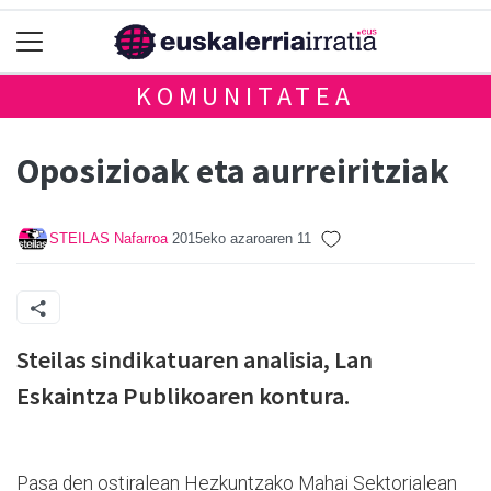
KOMUNITATEA
Oposizioak eta aurreiritziak
STEILAS Nafarroa
2015eko azaroaren 11
Steilas sindikatuaren analisia, Lan
Eskaintza Publikoaren kontura.
Pasa den ostiralean Hezkuntzako Mahai Sektorialean