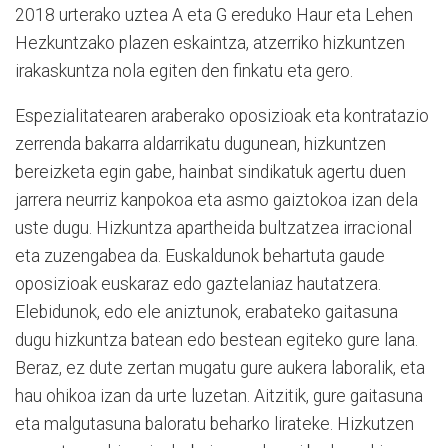
2018 urterako uztea A eta G ereduko Haur eta Lehen
Hezkuntzako plazen eskaintza, atzerriko hizkuntzen
irakaskuntza nola egiten den finkatu eta gero.
Espezialitatearen araberako oposizioak eta kontratazio
zerrenda bakarra aldarrikatu dugunean, hizkuntzen
bereizketa egin gabe, hainbat sindikatuk agertu duen
jarrera neurriz kanpokoa eta asmo gaiztokoa izan dela
uste dugu. Hizkuntza apartheida bultzatzea irracional
eta zuzengabea da. Euskaldunok behartuta gaude
oposizioak euskaraz edo gaztelaniaz hautatzera.
Elebidunok, edo ele aniztunok, erabateko gaitasuna
dugu hizkuntza batean edo bestean egiteko gure lana.
Beraz, ez dute zertan mugatu gure aukera laboralik, eta
hau ohikoa izan da urte luzetan. Aitzitik, gure gaitasuna
eta malgutasuna baloratu beharko lirateke. Hizkutzen