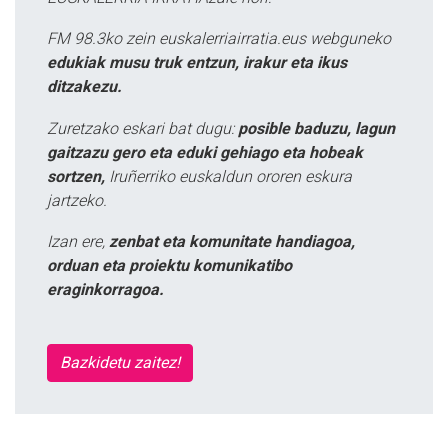
FM 98.3ko zein euskalerriairratia.eus webguneko
edukiak musu truk entzun, irakur eta ikus
ditzakezu.
Zuretzako eskari bat dugu:
posible baduzu, lagun
gaitzazu gero eta eduki gehiago eta hobeak
sortzen,
Iruñerriko euskaldun ororen eskura
jartzeko.
Izan ere,
zenbat eta komunitate handiagoa,
orduan eta proiektu komunikatibo
eraginkorragoa.
Bazkidetu zaitez!