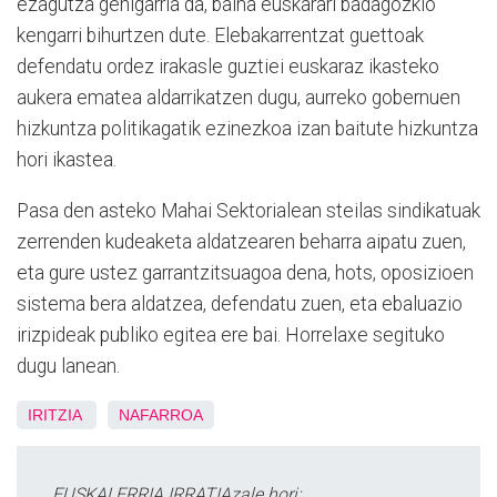
ezagutza gehigarria da, baina euskarari badagozkio
kengarri bihurtzen dute. Elebakarrentzat guettoak
defendatu ordez irakasle guztiei euskaraz ikasteko
aukera ematea aldarrikatzen dugu, aurreko gobernuen
hizkuntza politikagatik ezinezkoa izan baitute hizkuntza
hori ikastea.
Pasa den asteko Mahai Sektorialean steilas sindikatuak
zerrenden kudeaketa aldatzearen beharra aipatu zuen,
eta gure ustez garrantzitsuagoa dena, hots, oposizioen
sistema bera aldatzea, defendatu zuen, eta ebaluazio
irizpideak publiko egitea ere bai. Horrelaxe segituko
dugu lanean.
IRITZIA
NAFARROA
EUSKALERRIA IRRATIAzale hori: