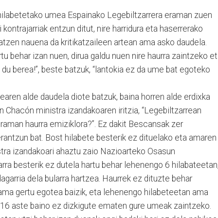
hilabetetako umea Espainako Legebiltzarrera eraman zuen
i kontrajarriak entzun ditut, nire harridura eta haserrerako
atzen nauena da kritikatzaileen artean ama asko daudela.
tu behar izan nuen, dirua galdu nuen nire haurra zaintzeko e
 du berea!”, beste batzuk, “lantokia ez da ume bat egoteko
zearen alde daudela diote batzuk, baina horren alde erdixka
n Chacón ministra izandakoaren iritzia, “Legebiltzarrean
eraman haurra emiziklora?”. Ez dakit Bescansak zer
erantzun bat. Bost hilabete besterik ez dituelako eta amaren
istra izandakoari ahaztu zaio Nazioarteko Osasun
rra besterik ez dutela hartu behar lehenengo 6 hilabateetan
garria dela bularra hartzea. Haurrek ez dituzte behar
a ama gertu egotea baizik, eta lehenengo hilabeteetan ama
. 16 aste baino ez dizkigute ematen gure umeak zaintzeko.