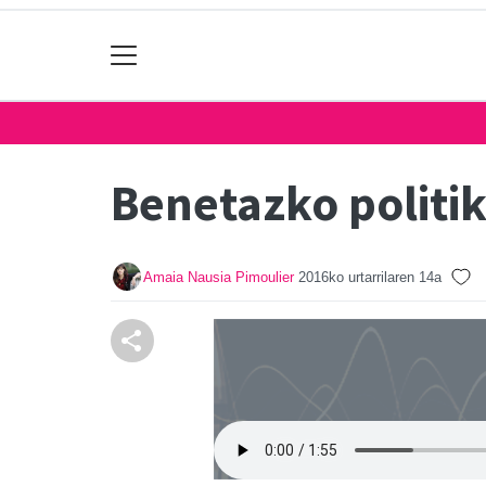
Benetazko politi
Amaia Nausia Pimoulier
2016ko urtarrilaren 14a