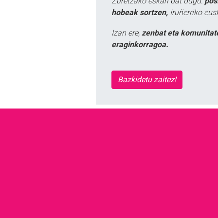
Zuretzako eskari bat dugu:
pos
hobeak sortzen,
Iruñerriko eus
Izan ere,
zenbat eta komunitat
eraginkorragoa.
Bazkidetu zaitez!