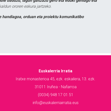
ible baduzu, lagun gaitzazu gero eta eduki gehiago eta
kaldun ororen eskura jartzeko.
e handiagoa, orduan eta proiektu komunikatibo
Euskalerria Irratia
Iratxe monasterioa 45, ezk. eskailera, 13. ezk.
31011 Iruñea - Nafarroa
(0034) 948 17 01 51
info@euskalerriairratia.eus