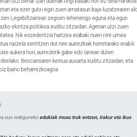
etan utzi behar izan duenak ongi badaki hori ez dela nahikoa
tan eta ezer gutxi egin zuen amatasun baja luzatzearen ald
n zen Legebiltzarrean zegoen lehenengo eguna eta egun
ko ekintza politikoa iruditu zitzaidan. Agerian utzi zuen
tatea. Nik eszedentzia hartzea erabaki nuen nire umea
atua naizela sentitzen dut nire aurrezkiak horretarako erabili
kate aukera hori, aurrezkirik gabe edo lanean duten
 direlako. Bescansaren keinua ausarta iruditu zitzaidan, eta
noiz baino beharrezkoagoa.
:
atia.eus webguneko
edukiak musu truk entzun, irakur eta ikus