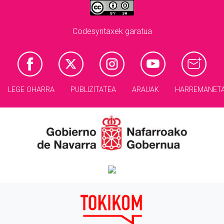
Codesyntaxek garatua
LEGE OHARRA
PUBLIZITATEA
ARAUAK
HARREMANET