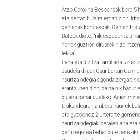
Atzo Carolina Bescansak bere 5 
eta bertan bularra eman zion. Iritz
gehienak kontrakoak. Gehien trist
Batzuk diote, “nik eszedentzia har
honek guztion diruarekin zaintzen
lekua”.
Lana eta bizitza familiarra uztart
daudela dirudi. Gaur bertan Carme
haurtzaindegia egonda zergaitik 
erantzunen dion, baina nik badut 
bularra behar duelako. Agian min
Erakundearen arabera haurrek bula
eta gutxienez 2 urterarte gomenda
haurtzaindegiak, beraien aita et
gertu egotea behar dute bereziki