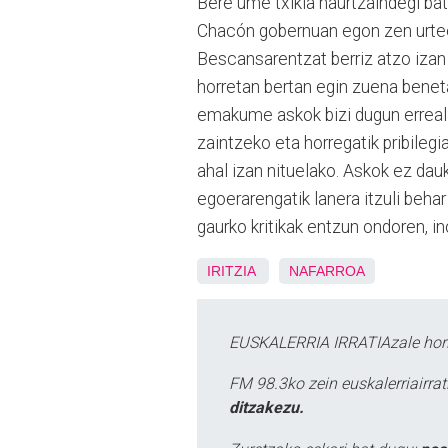
Bere ume txikia haurtzaindegi bat
Chacón gobernuan egon zen urtee
Bescansarentzat berriz atzo iza
horretan bertan egin zuena benetaz
emakume askok bizi dugun erreali
zaintzeko eta horregatik pribilegi
ahal izan nituelako. Askok ez dau
egoerarengatik lanera itzuli behar
gaurko kritikak entzun ondoren, i
IRITZIA
NAFARROA
EUSKALERRIA IRRATIAzale hori
FM 98.3ko zein euskalerriairr
ditzakezu.