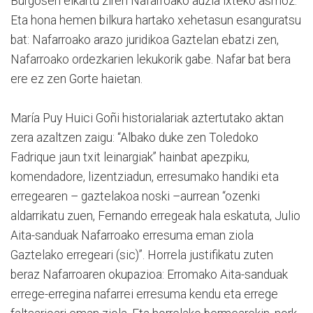
Burgosen elkartu ziren Nafarroako auzia ixteko asmoz.
Eta hona hemen bilkura hartako xehetasun esanguratsu
bat: Nafarroako arazo juridikoa Gaztelan ebatzi zen,
Nafarroako ordezkarien lekukorik gabe. Nafar bat bera
ere ez zen Gorte haietan.
María Puy Huici Goñi historialariak aztertutako aktan
zera azaltzen zaigu: “Albako duke zen Toledoko
Fadrique jaun txit leinargiak” hainbat apezpiku,
komendadore, lizentziadun, erresumako handiki eta
erregearen – gaztelakoa noski –aurrean “ozenki
aldarrikatu zuen, Fernando erregeak hala eskatuta, Julio
Aita-sanduak Nafarroako erresuma eman ziola
Gaztelako erregeari (sic)”. Horrela justifikatu zuten
beraz Nafarroaren okupazioa: Erromako Aita-sanduak
errege-erregina nafarrei erresuma kendu eta errege