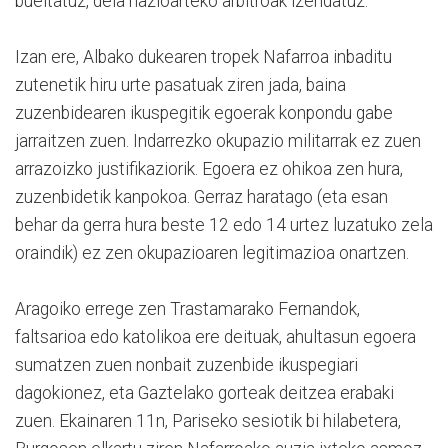
bueltatuz, dela nazioarteko arbitroak izendatuz.
Izan ere, Albako dukearen tropek Nafarroa inbaditu
zutenetik hiru urte pasatuak ziren jada, baina
zuzenbidearen ikuspegitik egoerak konpondu gabe
jarraitzen zuen. Indarrezko okupazio militarrak ez zuen
arrazoizko justifikaziorik. Egoera ez ohikoa zen hura,
zuzenbidetik kanpokoa. Gerraz haratago (eta esan
behar da gerra hura beste 12 edo 14 urtez luzatuko zela
oraindik) ez zen okupazioaren legitimazioa onartzen.
Aragoiko errege zen Trastamarako Fernandok,
faltsarioa edo katolikoa ere deituak, ahultasun egoera
sumatzen zuen nonbait zuzenbide ikuspegiari
dagokionez, eta Gaztelako gorteak deitzea erabaki
zuen. Ekainaren 11n, Pariseko sesiotik bi hilabetera,