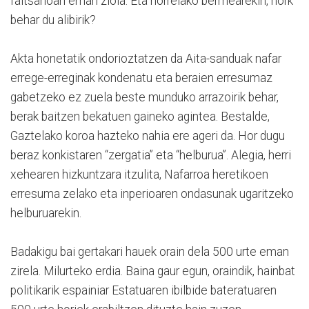
faltsarioari eman ziola. Eta horrelako bermearekin, nork
behar du alibirik?
Akta honetatik ondorioztatzen da Aita-sanduak nafar
errege-erreginak kondenatu eta beraien erresumaz
gabetzeko ez zuela beste munduko arrazoirik behar,
berak baitzen bekatuen gaineko agintea. Bestalde,
Gaztelako koroa hazteko nahia ere ageri da. Hor dugu
beraz konkistaren “zergatia” eta “helburua”. Alegia, herri
xehearen hizkuntzara itzulita, Nafarroa heretikoen
erresuma zelako eta inperioaren ondasunak ugaritzeko
helburuarekin.
Badakigu bai gertakari hauek orain dela 500 urte eman
zirela. Milurteko erdia. Baina gaur egun, oraindik, hainbat
politikarik espainiar Estatuaren ibilbide bateratuaren