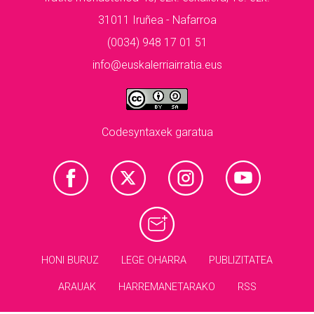
31011 Iruñea - Nafarroa
(0034) 948 17 01 51
info@euskalerriairratia.eus
Codesyntaxek garatua
HONI BURUZ
LEGE OHARRA
PUBLIZITATEA
ARAUAK
HARREMANETARAKO
RSS