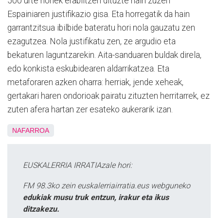
500 urte horiek erabiltzen dituzte hain zuzen
Espainiaren justifikazio gisa. Eta horregatik da hain
garrantzitsua ibilbide bateratu hori nola gauzatu zen
ezagutzea. Nola justifikatu zen, ze argudio eta
bekaturen laguntzarekin. Aita-sanduaren buldak direla,
edo konkista eskubidearen aldarrikatzea. Eta
metaforaren azken oharra: herriak, jende xeheak,
gertakari haren ondorioak pairatu zituzten herritarrek, ez
zuten afera hartan zer esateko aukerarik izan.
NAFARROA
EUSKALERRIA IRRATIAzale hori:
FM 98.3ko zein euskalerriairratia.eus webguneko
edukiak musu truk entzun, irakur eta ikus
ditzakezu.