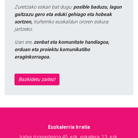
Zuretzako eskari bat dugu:
posible baduzu, lagun
gaitzazu gero eta eduki gehiago eta hobeak
sortzen,
Iruñerriko euskaldun ororen eskura
jartzeko.
Izan ere,
zenbat eta komunitate handiagoa,
orduan eta proiektu komunikatibo
eraginkorragoa.
Bazkidetu zaitez!
Euskalerria Irratia
Iratxe monasterioa 45, ezk. eskailera, 13. ezk.