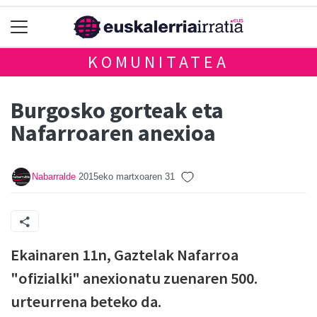
KOMUNITATEA
Burgosko gorteak eta
Nafarroaren anexioa
Nabarralde
2015eko martxoaren 31
Ekainaren 11n, Gaztelak Nafarroa
"ofizialki" anexionatu zuenaren 500.
urteurrena beteko da.