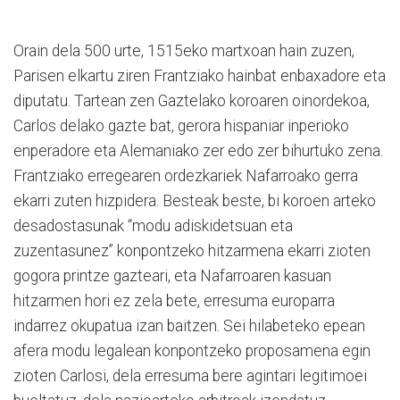
Orain dela 500 urte, 1515eko martxoan hain zuzen,
Parisen elkartu ziren Frantziako hainbat enbaxadore eta
diputatu. Tartean zen Gaztelako koroaren oinordekoa,
Carlos delako gazte bat, gerora hispaniar inperioko
enperadore eta Alemaniako zer edo zer bihurtuko zena.
Frantziako erregearen ordezkariek Nafarroako gerra
ekarri zuten hizpidera. Besteak beste, bi koroen arteko
desadostasunak “modu adiskidetsuan eta
zuzentasunez” konpontzeko hitzarmena ekarri zioten
gogora printze gazteari, eta Nafarroaren kasuan
hitzarmen hori ez zela bete, erresuma europarra
indarrez okupatua izan baitzen. Sei hilabeteko epean
afera modu legalean konpontzeko proposamena egin
zioten Carlosi, dela erresuma bere agintari legitimoei