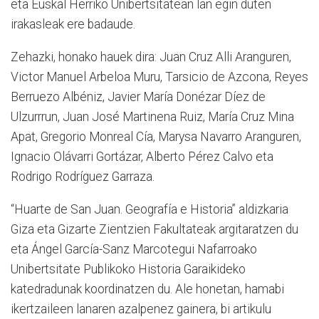
eta Euskal Herriko Unibertsitatean lan egin duten
irakasleak ere badaude.
Zehazki, honako hauek dira: Juan Cruz Alli Aranguren,
Victor Manuel Arbeloa Muru, Tarsicio de Azcona, Reyes
Berruezo Albéniz, Javier María Donézar Díez de
Ulzurrrun, Juan José Martinena Ruiz, María Cruz Mina
Apat, Gregorio Monreal Cía, Marysa Navarro Aranguren,
Ignacio Olávarri Gortázar, Alberto Pérez Calvo eta
Rodrigo Rodríguez Garraza.
“Huarte de San Juan. Geografía e Historia” aldizkaria
Giza eta Gizarte Zientzien Fakultateak argitaratzen du
eta Ángel García-Sanz Marcotegui Nafarroako
Unibertsitate Publikoko Historia Garaikideko
katedradunak koordinatzen du. Ale honetan, hamabi
ikertzaileen lanaren azalpenez gainera, bi artikulu