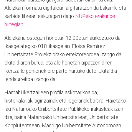
Aldizkari formatu digitalean argitaratzen da bakarrik, eta
sarbide librean eskuragarri dago
NUPeko erakunde
biltegian
.
Aldizkaria ostegun honetan 12:00etan aurkeztuko da
Ikasgelategiko 018. ikasgelan. Eloísa Ramírez
Unibertsitate Proiekziorako errektoreordea izango da
ekitaldiaren burua, eta ale honetan aipatzen diren
ikertzaile gehienek ere parte hartuko dute. Ekitaldia
jendaurrekoa izango da.
Hamabi ikertzaileen profila askotarikoa da,
historialariak, agirizainak eta legelariak baitira. Haietako
lau Nafarroako Unibertsitate Publikoko irakasleak izan
dira, baina Nafarroako Unibertsitatean, Unibertsitate
Konplutentsean, Madrilgo Unibertsitate Autonomoan