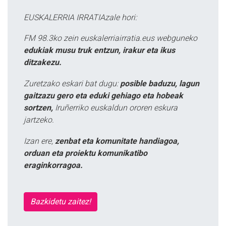
EUSKALERRIA IRRATIAzale hori:
FM 98.3ko zein euskalerriairratia.eus webguneko
edukiak musu truk entzun, irakur eta ikus
ditzakezu.
Zuretzako eskari bat dugu:
posible baduzu, lagun
gaitzazu gero eta eduki gehiago eta hobeak
sortzen,
Iruñerriko euskaldun ororen eskura
jartzeko.
Izan ere,
zenbat eta komunitate handiagoa,
orduan eta proiektu komunikatibo
eraginkorragoa.
Bazkidetu zaitez!