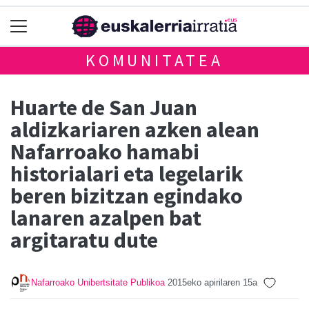
KOMUNITATEA
Huarte de San Juan
aldizkariaren azken alean
Nafarroako hamabi
historialari eta legelarik
beren bizitzan egindako
lanaren azalpen bat
argitaratu dute
Nafarroako Unibertsitate Publikoa
2015eko apirilaren 15a