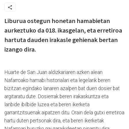
Liburua ostegun honetan hamabietan
aurkeztuko da 018. ikasgelan, eta erretiroa
hartuta dauden irakasle gehienak bertan
izango dira.
Huarte de San Juan aldizkariaren azken alean
Nafarroako hamabi historialari eta legelarik beren
bizitzan egindako lanaren azalpen bat duen dosier bat
argitaratu dute. Dosierrak beren irakaskuntza eta
lanbide ibilbide luzea eta beren ikerketa
garrantzitsuenak aipatzen ditu. Orain dela gutxi erretiroa
hartu duten pertsonak dira, eta beren ikerketak
Nafarroari buruzko gai garaikideetan oinarritu dira.