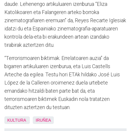
daude. Lehenengo artikuluaren izenburua “Eliza
Katolikoaren eta Falangeren arteko borroka
zinematografiaren eremuan” da, Reyes Recarte Iglesiak
idatzi du eta Espainiako zinematografia-aparatuaren
kontrola dela-eta bi erakundeen artean izandako
tirabirak aztertzen ditu.
“Terrorismoaren biktimak. Errelatoaren auzia” da
bigarren artikuluaren izenburua, eta Luis Castells
Arteche da egilea. Testu hori ETAk hildako José Luis
López de la Calleren oroimenez duela urtebete
emandako hitzaldi baten parte bat da, eta
terrorismoaren biktimek Euskadin nola tratatzen
dituzten aztertzen du testuan.
KULTURA
IRUÑEA