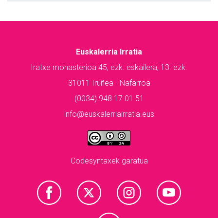
Euskalerria Irratia
Iratxe monasterioa 45, ezk. eskailera, 13. ezk.
31011 Iruñea - Nafarroa
(0034) 948 17 01 51
info@euskalerriairratia.eus
Codesyntaxek garatua