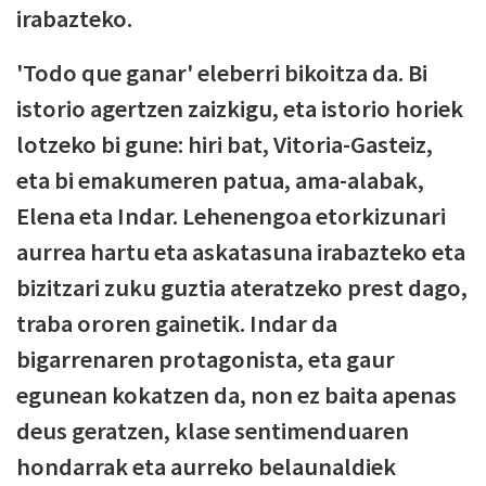
irabazteko.
'Todo que ganar' eleberri bikoitza da. Bi
istorio agertzen zaizkigu, eta istorio horiek
lotzeko bi gune: hiri bat, Vitoria-Gasteiz,
eta bi emakumeren patua, ama-alabak,
Elena eta Indar. Lehenengoa etorkizunari
aurrea hartu eta askatasuna irabazteko eta
bizitzari zuku guztia ateratzeko prest dago,
traba ororen gainetik. Indar da
bigarrenaren protagonista, eta gaur
egunean kokatzen da, non ez baita apenas
deus geratzen, klase sentimenduaren
hondarrak eta aurreko belaunaldiek