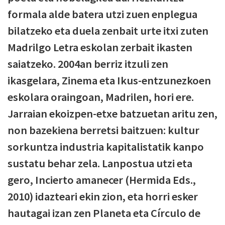
formala alde batera utzi zuen enplegua
bilatzeko eta duela zenbait urte itxi zuten
Madrilgo Letra eskolan zerbait ikasten
saiatzeko. 2004an berriz itzuli zen
ikasgelara, Zinema eta Ikus-entzunezkoen
eskolara oraingoan, Madrilen, hori ere.
Jarraian ekoizpen-etxe batzuetan aritu zen,
non bazekiena berretsi baitzuen: kultur
sorkuntza industria kapitalistatik kanpo
sustatu behar zela. Lanpostua utzi eta
gero, Incierto amanecer (Hermida Eds.,
2010) idazteari ekin zion, eta horri esker
hautagai izan zen Planeta eta Círculo de