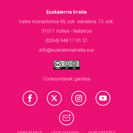
Euskalerria Irratia
Iratxe monasterioa 45, ezk. eskailera, 13. ezk.
31011 Iruñea - Nafarroa
(0034) 948 17 01 51
info@euskalerriairratia.eus
Codesyntaxek garatua