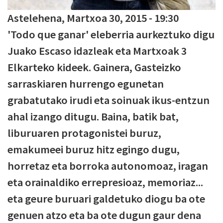
Astelehena, Martxoa 30, 2015 - 19:30
'Todo que ganar' eleberria aurkeztuko digu
Juako Escaso idazleak eta Martxoak 3
Elkarteko kideek. Gainera, Gasteizko
sarraskiaren hurrengo egunetan
grabatutako irudi eta soinuak ikus-entzun
ahal izango ditugu. Baina, batik bat,
liburuaren protagonistei buruz,
emakumeei buruz hitz egingo dugu,
horretaz eta borroka autonomoaz, iragan
eta orainaldiko errepresioaz, memoriaz...
eta geure buruari galdetuko diogu ba ote
genuen atzo eta ba ote dugun gaur dena