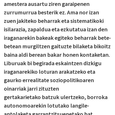
amestera ausartu ziren garaipenen
zurrumurrua besterik ez. Ama nor izan
zuen jakiteko beharrak eta sistematikoki
isilarazia, zapaldua eta ezkutatua izan den
iraganarekin bakeak egiteko beharrak bete-
betean murgiltzen gaituzte bilaketa bikoitz
baina aldi berean bakar honen kontaketan.
Liburuak bi begirada eskaintzen dizkigu
iraganarekiko loturan arakatzeko eta
gaurko errealitate soziopolitikoaren
oinarriak jarri zituzten
gertakarietako batzuk ulertzeko, borroka
autonomoarekin lotutako langile-
antolaketa garrantzitsuenetako bat