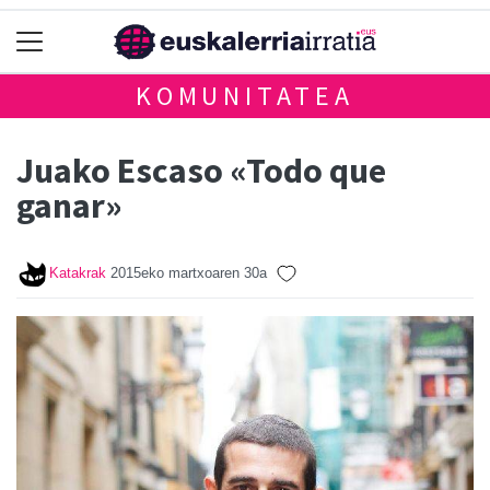
KOMUNITATEA
Juako Escaso «Todo que
ganar»
Katakrak
2015eko martxoaren 30a