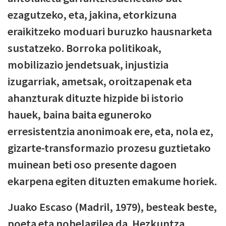
ezagutzeko, eta, jakina, etorkizuna
eraikitzeko moduari buruzko hausnarketa
sustatzeko. Borroka politikoak,
mobilizazio jendetsuak, injustizia
izugarriak, ametsak, oroitzapenak eta
ahanzturak dituzte hizpide bi istorio
hauek, baina baita eguneroko
erresistentzia anonimoak ere, eta, nola ez,
gizarte-transformazio prozesu guztietako
muinean beti oso presente dagoen
ekarpena egiten dituzten emakume horiek.
Juako Escaso (Madril, 1979), besteak beste,
poeta eta nobelagilea da. Hezkuntza