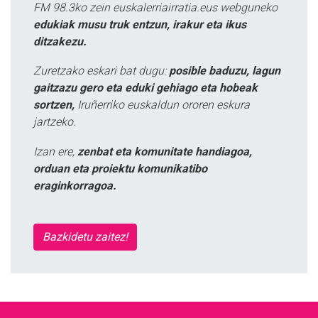
FM 98.3ko zein euskalerriairratia.eus webguneko
edukiak musu truk entzun, irakur eta ikus
ditzakezu.
Zuretzako eskari bat dugu:
posible baduzu, lagun
gaitzazu gero eta eduki gehiago eta hobeak
sortzen,
Iruñerriko euskaldun ororen eskura
jartzeko.
Izan ere,
zenbat eta komunitate handiagoa,
orduan eta proiektu komunikatibo
eraginkorragoa.
Bazkidetu zaitez!