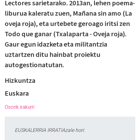
Lectores sarietarako. 2013an, lehen poema-
liburua kaleratu zuen, Mañana sin amo (La
oveja roja), eta urtebete geroago iritsi zen
Todo que ganar (Txalaparta - Oveja roja).
Gaur egun idazketa eta militantzia
uztartzen ditu hainbat proiektu
autogestionatutan.
Hizkuntza
Euskara
Osorik irakurri
EUSKALERRIA IRRATIAzale hori: