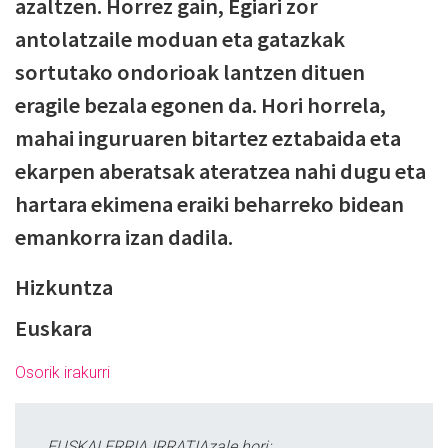
azaltzen. Horrez gain, Egiari zor
antolatzaile moduan eta gatazkak
sortutako ondorioak lantzen dituen
eragile bezala egonen da. Hori horrela,
mahai inguruaren bitartez eztabaida eta
ekarpen aberatsak ateratzea nahi dugu eta
hartara ekimena eraiki beharreko bidean
emankorra izan dadila.
Hizkuntza
Euskara
Osorik irakurri
EUSKALERRIA IRRATIAzale hori: