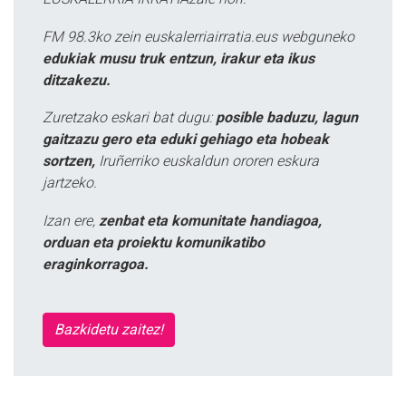
FM 98.3ko zein euskalerriairratia.eus webguneko
edukiak musu truk entzun, irakur eta ikus
ditzakezu.
Zuretzako eskari bat dugu:
posible baduzu, lagun
gaitzazu gero eta eduki gehiago eta hobeak
sortzen,
Iruñerriko euskaldun ororen eskura
jartzeko.
Izan ere,
zenbat eta komunitate handiagoa,
orduan eta proiektu komunikatibo
eraginkorragoa.
Bazkidetu zaitez!