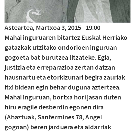
Asteartea, Martxoa 3, 2015 - 19:00
Mahai inguruaren bitartez Euskal Herriako
gatazkak utzitako ondorioen inguruan
gogoeta bat burutzea litzateke. Egia,
justizia eta erreparazioa zertan datzan
hausnartu eta etorkizunari begira zauriak
itxi bidean egin behar duguna aztertzea.
Mahai inguruan, bortxa hori jasan duten
hiru eragile desberdin egonen dira
(Ahaztuak, Sanfermines 78, Angel
gogoan) beren jarduera eta aldarriak