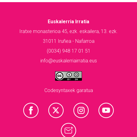
Euskalerria Irratia
Iratxe monasterioa 45, ezk. eskailera, 13. ezk.
31011 Iruñea - Nafarroa
(0034) 948 17 01 51
info@euskalerriairratia.eus
Codesyntaxek garatua