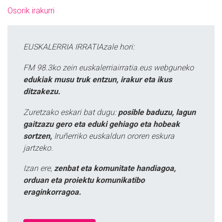
Osorik irakurri
EUSKALERRIA IRRATIAzale hori:
FM 98.3ko zein euskalerriairratia.eus webguneko
edukiak musu truk entzun, irakur eta ikus
ditzakezu.
Zuretzako eskari bat dugu:
posible baduzu, lagun
gaitzazu gero eta eduki gehiago eta hobeak
sortzen,
Iruñerriko euskaldun ororen eskura
jartzeko.
Izan ere,
zenbat eta komunitate handiagoa,
orduan eta proiektu komunikatibo
eraginkorragoa.