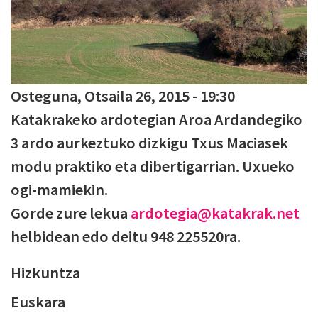
Osteguna, Otsaila 26, 2015 - 19:30
Katakrakeko ardotegian Aroa Ardandegiko
3 ardo aurkeztuko dizkigu Txus Maciasek
modu praktiko eta dibertigarrian. Uxueko
ogi-mamiekin.
Gorde zure lekua
ardotegia@katakrak.net
helbidean edo deitu 948 225520ra.
Hizkuntza
Euskara