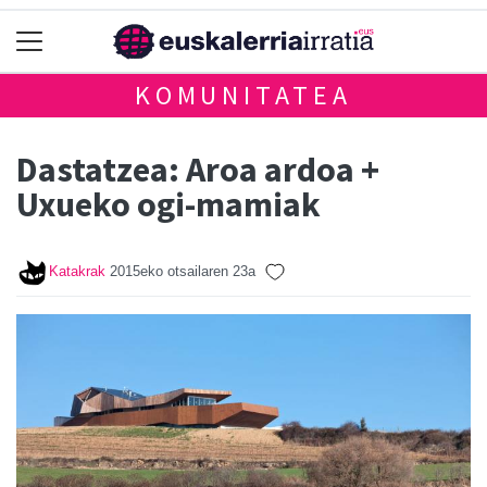
KOMUNITATEA
Dastatzea: Aroa ardoa +
Uxueko ogi-mamiak
Katakrak
2015eko otsailaren 23a