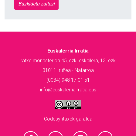
Bazkidetu zaitez!
Euskalerria Irratia
Iratxe monasterioa 45, ezk. eskailera, 13. ezk.
31011 Iruñea - Nafarroa
(0034) 948 17 01 51
info@euskalerriairratia.eus
Codesyntaxek garatua