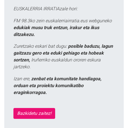
EUSKALERRIA IRRATIAzale hori:
FM 98.3ko zein euskalerriairratia.eus webguneko
edukiak musu truk entzun, irakur eta ikus
ditzakezu.
Zuretzako eskari bat dugu:
posible baduzu, lagun
gaitzazu gero eta eduki gehiago eta hobeak
sortzen,
Iruñerriko euskaldun ororen eskura
jartzeko.
Izan ere,
zenbat eta komunitate handiagoa,
orduan eta proiektu komunikatibo
eraginkorragoa.
Bazkidetu zaitez!