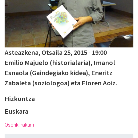
Asteazkena, Otsaila 25, 2015 - 19:00
Emilio Majuelo (historialaria), Imanol
Esnaola (Gaindegiako kidea), Eneritz
Zabaleta (soziologoa) eta Floren Aoiz.
Hizkuntza
Euskara
Osorik irakurri