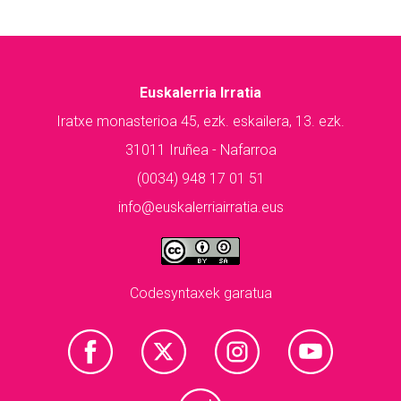
Euskalerria Irratia
Iratxe monasterioa 45, ezk. eskailera, 13. ezk.
31011 Iruñea - Nafarroa
(0034) 948 17 01 51
info@euskalerriairratia.eus
Codesyntaxek garatua