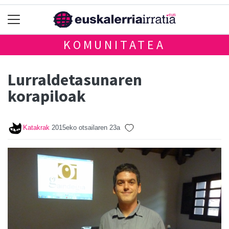
KOMUNITATEA
Lurraldetasunaren
korapiloak
Katakrak
2015eko otsailaren 23a