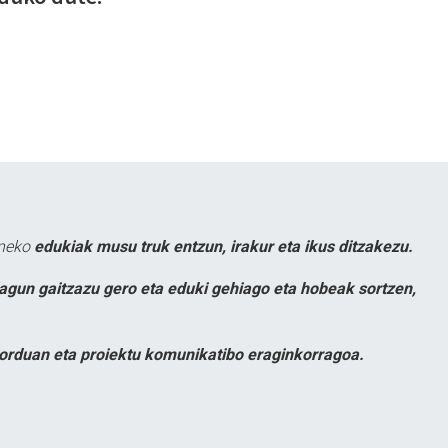
uneko
edukiak musu truk entzun, irakur eta ikus ditzakezu.
lagun gaitzazu gero eta eduki gehiago eta hobeak sortzen,
orduan eta proiektu komunikatibo eraginkorragoa.