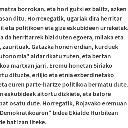
tza borrokan, eta hori gutxi ez balitz, azken
asan ditu. Horrexegatik, ugariak dira herritar
l eta politikoen eta giza eskubideen urraketak
 da herritarrek bizi duten egoera, milaka eta
, zaurituak. Gatazka honen erdian, kurduek
autonomia" aldarrikatu zuten, eta bertan
koa martxan jarri. Eremu honetan Siriako
u dituzte, erlijio eta etnia ezberdinetako
 eta euren parte-hartze politikoa bermatu dute.
eskubideak aitortu dizkiete, eta balore
 bat osatu dute. Horregatik, Rojavako eremuan
 Demokratikoaren" bidea Ekialde Hurbilean
 bat izan liteke.