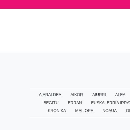
AIARALDEA
AIKOR
AIURRI
ALEA
BEGITU
ERRAN
EUSKALERRIA IRRA
KRONIKA
MAILOPE
NOAUA
O