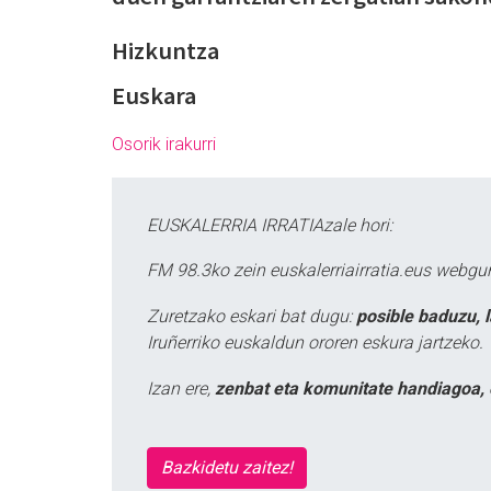
Hizkuntza
Euskara
Osorik irakurri
EUSKALERRIA IRRATIAzale hori:
FM 98.3ko zein euskalerriairratia.eus webg
Zuretzako eskari bat dugu:
posible baduzu, 
Iruñerriko euskaldun ororen eskura jartzeko.
Izan ere,
zenbat eta komunitate handiagoa, 
Bazkidetu zaitez!