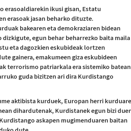
 erasoaldiarekin ikusi gisan, Estatu
een erasoak jasan beharko dituzte.
rduak bakearen eta demokraziaren bidean
 dizkigute, egun behar beharrezko baita maila
stu eta dagozkien eskubideak lortzen
 dute gainera, emakumeen giza eskubideen
rak terrorismo patriarkala era sistemiko batean
arruko guda bizitzen ari dira Kurdistango
ume aktibista kurduek, Europan herri kurduar
lanean dihardutenak, Kurdistanek egun bizi due
k Kurdistango askapen mugimenduaren baitan
nduko dute.