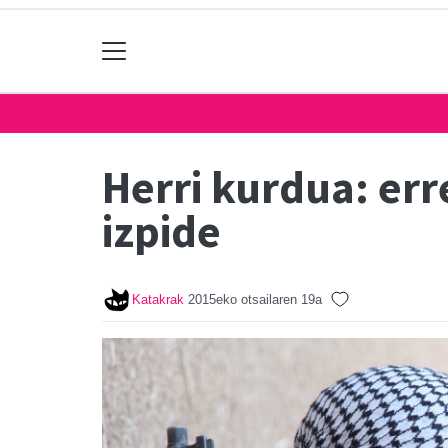
Herri kurdua: err
izpide
Katakrak
2015eko otsailaren 19a