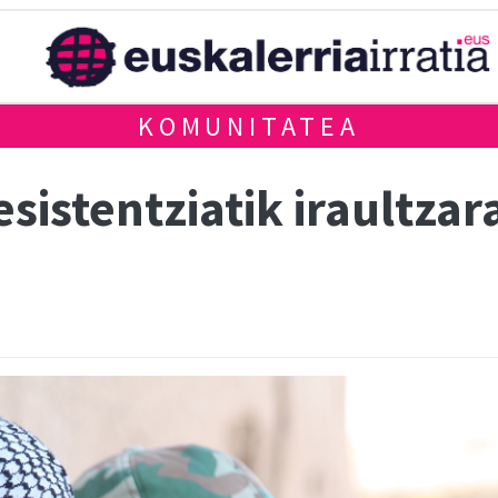
KOMUNITATEA
esistentziatik iraultz