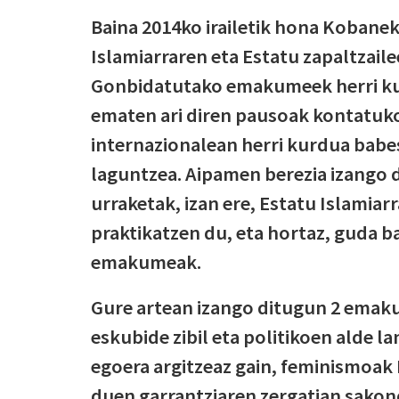
Baina 2014ko irailetik hona Kobaneko
Islamiarraren eta Estatu zapaltzail
Gonbidatutako emakumeek herri ku
ematen ari diren pausoak kontatuko
internazionalean herri kurdua babe
laguntzea. Aipamen berezia izango
urraketak, izan ere, Estatu Islamiar
praktikatzen du, eta hortaz, guda b
emakumeak.
Gure artean izango ditugun 2 emak
eskubide zibil eta politikoen alde 
egoera argitzeaz gain, feminismoa
duen garrantziaren zergatian sako