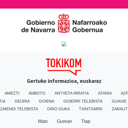
Gertuko informazioa, euskaraz
AMEZTI
ANBOTO
ANTXETA IRRATIA
ATARIA
AZP
TIA
GEURIA
GOIENA
GOIERRI TELEBISTA
GUAIXE
IZMENDI TELEBISTA
ORIO GUKA
TXINTXARRI
ZARAUT
Matx
Gurean
Ttap