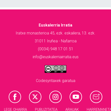
Euskalerria Irratia
Iratxe monasterioa 45, ezk. eskailera, 13. ezk.
31011 Iruñea - Nafarroa
(0034) 948 17 01 51
info@euskalerriairratia.eus
Codesyntaxek garatua
LEGE OHARRA
PUBLIZITATEA
ARAUAK
HARREMANET