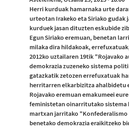
Herri kurduak hamarnaka urte darama
urteotan Irakeko eta Siriako gudak j
kurduek jasan dituzten eskubide zibi
Egun Siriako eremuan, benetan larria
milaka dira hildakoak, errefuxatuak
2012ko uztailaren 19tik "Rojavako 
demokrazia zuzeneko sistema politi
gatazkatik zetozen errefuxatuak hart
herritarren elkarbizitza ahalbidetu
Rojavako eremuan emakumeei euren 
feministetan oinarritutako sistema
martxan jarritako "Konfederalismo
benetako demokrazia eraikitzeko bide